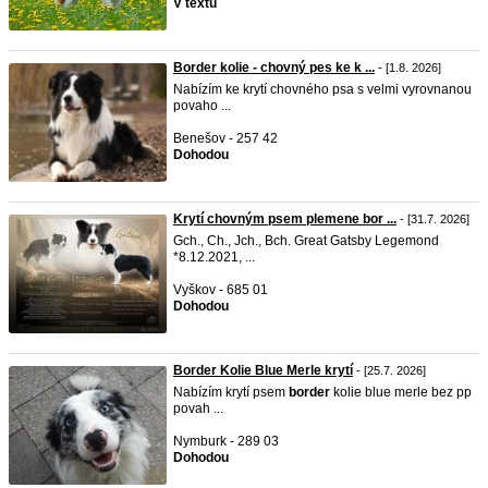
V textu
Border kolie - chovný pes ke k ...
- [1.8. 2026]
Nabízím ke krytí chovného psa s velmi vyrovnanou
povaho ...
Benešov - 257 42
Dohodou
Krytí chovným psem plemene bor ...
- [31.7. 2026]
Gch., Ch., Jch., Bch. Great Gatsby Legemond
*8.12.2021, ...
Vyškov - 685 01
Dohodou
Border Kolie Blue Merle krytí
- [25.7. 2026]
Nabízím krytí psem
border
kolie blue merle bez pp
povah ...
Nymburk - 289 03
Dohodou