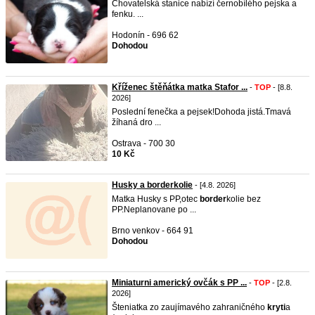
Chovatelská stanice nabízí černobílého pejska a
fenku. ...
Hodonín - 696 62
Dohodou
Kříženec štěňátka matka Stafor ...
-
TOP
- [8.8.
2026]
Poslední fenečka a pejsek!Dohoda jistá.Tmavá
žíhaná dro ...
Ostrava - 700 30
10 Kč
Husky a borderkolie
- [4.8. 2026]
Matka Husky s PP,otec
border
kolie bez
PP.Neplanovane po ...
Brno venkov - 664 91
Dohodou
Miniaturni americký ovčák s PP ...
-
TOP
- [2.8.
2026]
Šteniatka zo zaujímavého zahraničného
kryti
a