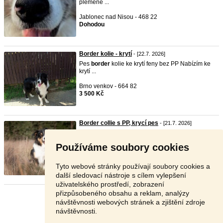
plemene ...
Jablonec nad Nisou - 468 22
Dohodou
Border kolie - krytí
- [22.7. 2026]
Pes
border
kolie ke krytí feny bez PP Nabízím ke
krytí ...
Brno venkov - 664 82
3 500 Kč
Border collie s PP, krycí pes
- [21.7. 2026]
Nabízíme krytí chovným psem s PP ve zbarvení
tricolor. ...
Používáme soubory cookies
Havlíčkův Brod - 583 01
2 000 Kč
Tyto webové stránky používají soubory cookies a
další sledovací nástroje s cílem vylepšení
uživatelského prostředí, zobrazení
přizpůsobeného obsahu a reklam, analýzy
Stránka:
1
2
3
Další
návštěvnosti webových stránek a zjištění zdroje
návštěvnosti.