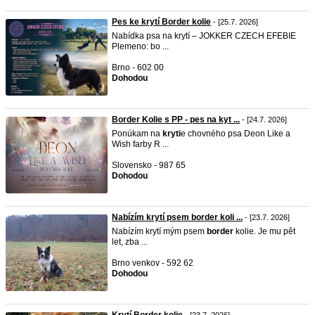
Pes ke krytí Border kolie
- [25.7. 2026]
Nabídka psa na krytí – JOKKER CZECH EFEBIE
Plemeno: bo ...
Brno - 602 00
Dohodou
Border Kolie s PP - pes na kyt ...
- [24.7. 2026]
Ponúkam na
kryti
e chovného psa Deon Like a
Wish farby R ...
Slovensko - 987 65
Dohodou
Nabízím krytí psem border koli ...
- [23.7. 2026]
Nabízím krytí mým psem
border
kolie. Je mu pět
let, zba ...
Brno venkov - 592 62
Dohodou