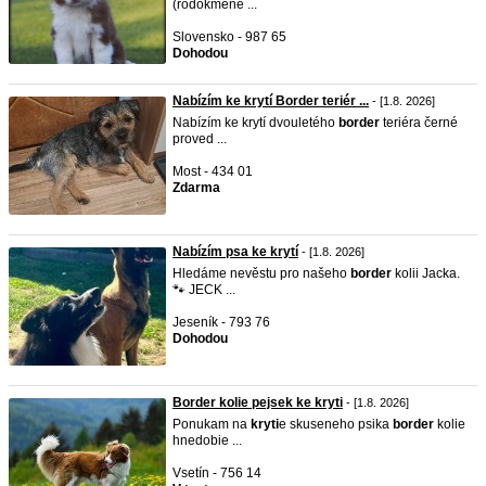
(rodokmene ...
Slovensko - 987 65
Dohodou
Nabízím ke krytí Border teriér ...
- [1.8. 2026]
Nabízím ke krytí dvouletého
border
teriéra černé
proved ...
Most - 434 01
Zdarma
Nabízím psa ke krytí
- [1.8. 2026]
Hledáme nevěstu pro našeho
border
kolii Jacka.
🐾 JECK ...
Jeseník - 793 76
Dohodou
Border kolie pejsek ke kryti
- [1.8. 2026]
Ponukam na
kryti
e skuseneho psika
border
kolie
hnedobie ...
Vsetín - 756 14