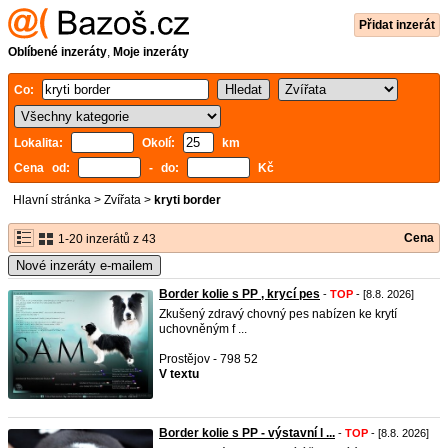
Přidat inzerát
Oblíbené inzeráty
,
Moje inzeráty
Co:
Lokalita:
Okolí:
km
Cena od:
- do:
Kč
Hlavní stránka
>
Zvířata
>
kryti border
Cena
1-20 inzerátů z 43
Nové inzeráty e-mailem
Border kolie s PP , krycí pes
-
TOP
- [8.8. 2026]
Zkušený zdravý chovný pes nabízen ke krytí
uchovněným f ...
Prostějov - 798 52
V textu
Border kolie s PP - výstavní l ...
-
TOP
- [8.8. 2026]