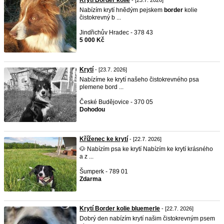
Krytí Border kolie
- [23.7. 2026]
Nabízím krytí hnědým pejskem
border
kolie
čistokrevný b ...
Jindřichův Hradec - 378 43
5 000 Kč
Krytí
- [23.7. 2026]
Nabízíme ke krytí našeho čistokrevného psa
plemene bord ...
České Budějovice - 370 05
Dohodou
Kříženec ke krytí
- [22.7. 2026]
🐶 Nabízím psa ke krytí Nabízím ke krytí krásného
a z ...
Šumperk - 789 01
Zdarma
Krytí Border kolie bluemerle
- [22.7. 2026]
Dobrý den nabízím krytí našim čistokrevným psem