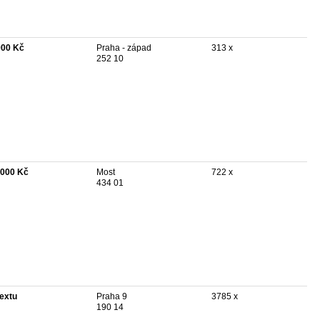
900 Kč
Praha - západ
313 x
252 10
 000 Kč
Most
722 x
434 01
textu
Praha 9
3785 x
190 14