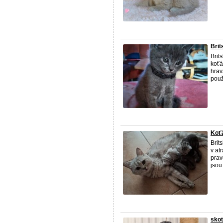
Brit
Brit
koťá
hrav
použí
Koť
Brit
v at
prav
jsou
skot