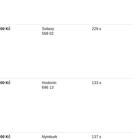
000 Kč
Svitavy
229 x
568 02
000 Kč
Hodonín
133 x
696 13
000 Kč
Nymburk
137 x