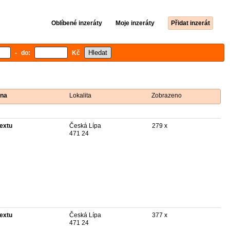
Oblíbené inzeráty
Moje inzeráty
Přidat inzerát
- do:
Kč
na
Lokalita
Zobrazeno
textu
Česká Lípa
279 x
471 24
textu
Česká Lípa
377 x
471 24