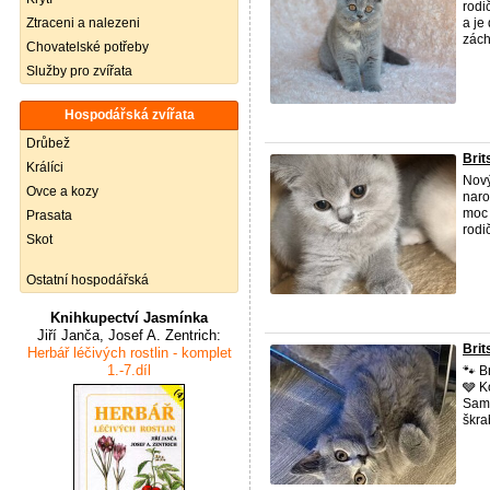
rodi
Ztraceni a nalezeni
a je
zách 
Chovatelské potřeby
Služby pro zvířata
Hospodářská zvířata
Drůbež
Brit
Králíci
Nový
Ovce a kozy
naro
moc 
Prasata
rodič
Skot
Ostatní hospodářská
Knihkupectví Jasmínka
Jiří Janča, Josef A. Zentrich:
Brit
Herbář léčivých rostlin - komplet
1.-7.díl
🐾 B
🩶 K
Samo
škra