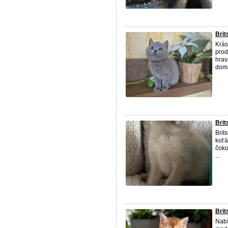
Brit
Krás
prod
hrav
domá
Brit
Brit
koťá
čoko
...
Brit
Nabí