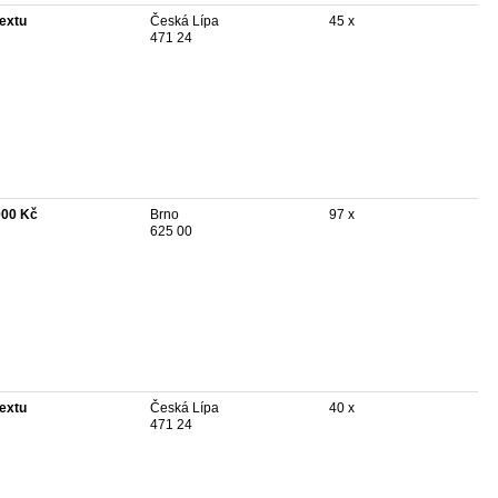
textu
Česká Lípa
45 x
471 24
000 Kč
Brno
97 x
625 00
textu
Česká Lípa
40 x
471 24