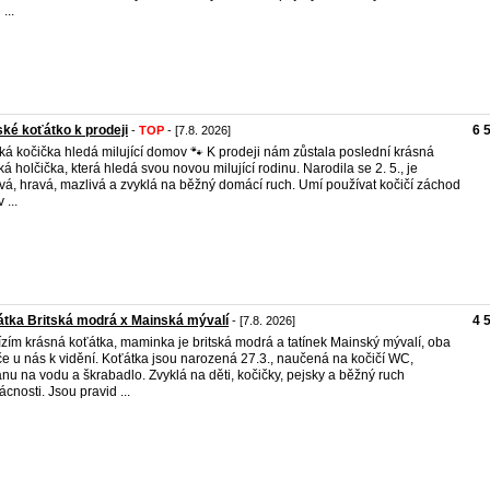
...
ské koťátko k prodeji
6 
-
TOP
- [7.8. 2026]
ská kočička hledá milující domov 🐾 K prodeji nám zůstala poslední krásná
ská holčička, která hledá svou novou milující rodinu. Narodila se 2. 5., je
vá, hravá, mazlivá a zvyklá na běžný domácí ruch. Umí používat kočičí záchod
 ...
tka Britská modrá x Mainská mývalí
4 
- [7.8. 2026]
zím krásná koťátka, maminka je britská modrá a tatínek Mainský mývalí, oba
če u nás k vidění. Koťátka jsou narozená 27.3., naučená na kočičí WC,
ánu na vodu a škrabadlo. Zvyklá na děti, kočičky, pejsky a běžný ruch
cnosti. Jsou pravid ...