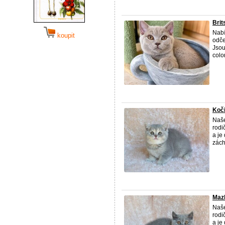
Brit
Nabí
koupit
odče
Jsou
color
Koči
Naše
rodi
a je
zách 
Mazl
Naše
rodi
a je