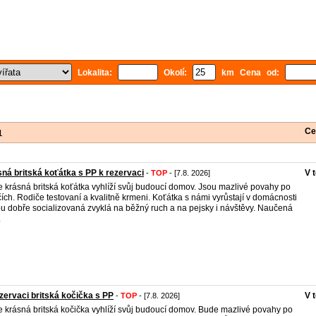
Lokalita:
Okolí:
km Cena od:
Ce
1
ná britská koťátka s PP k rezervaci
V 
-
TOP
- [7.8. 2026]
 krásná britská koťátka vyhlíží svůj budoucí domov. Jsou mazlivé povahy po
čích. Rodiče testovaní a kvalitně krmeni. Koťátka s námi vyrůstají v domácnosti
ou dobře socializovaná zvyklá na běžný ruch a na pejsky i návštěvy. Naučená
.
zervaci britská kočička s PP
V 
-
TOP
- [7.8. 2026]
 krásná britská kočička vyhlíží svůj budoucí domov. Bude mazlivé povahy po