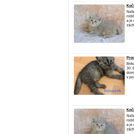
Koči
Naše
rodi
a je
zách 
Prod
Brit
30. 
domá
v pos
Koči
Naše
rodi
a je
zách 