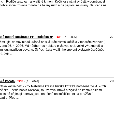
čích. Rodiče testovaní a kvalitně krmeni. Kočička s námi vyrůstá v domácnosti
 dobře socializovaná zvyklá na běžný ruch a na pejsky i návštěvy. Naučená na
...
ské modré koťátko s PP – kočička 🩶
20
-
TOP
- [7.8. 2026]
 milující domov hledá krásná britská krátkosrstá kočička v modrém zbarvení,
zená 26. 4. 2026. Má nádhernou hebkou plyšovou srst, velké výrazné oči a
milou, mazlivou povahu. 🥰 Pochází z kvalitního spojení výstavně úspěšných
ů. Její ...
ská koťata
7 
-
TOP
- [7.8. 2026]
ritská kočka bez PP 🐾 Nabízíme krásná britská koťátka narozená 24. 4. 2026.
očička – šedá barva Koťátka jsou zdravá, hravá a zvyklá na kontakt s lidmi.
statně přijímají potravu, jsou naučená na kočičí toaletu a používají
badlo. Před ...