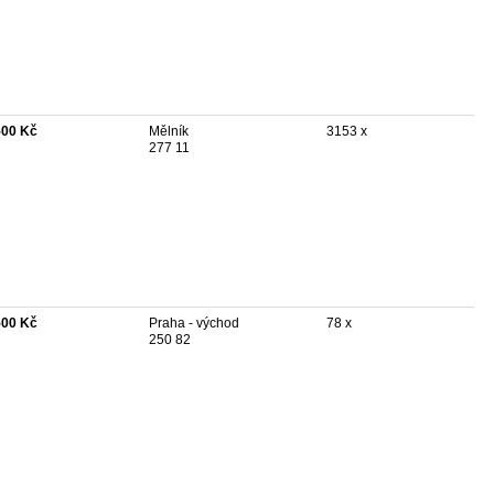
500 Kč
Mělník
3153 x
277 11
500 Kč
Praha - východ
78 x
250 82