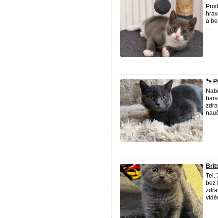
Prod
hrav
a be
...
🐾 P
Nabí
barv
zdra
nauč
Brit
Tel.
bez 
zdra
viděn