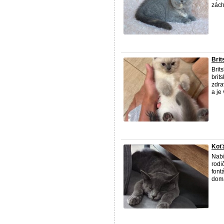
zách 
Brit
Brit
brit
zdra
a je v
Koťá
Nabí
rodi
font
domá