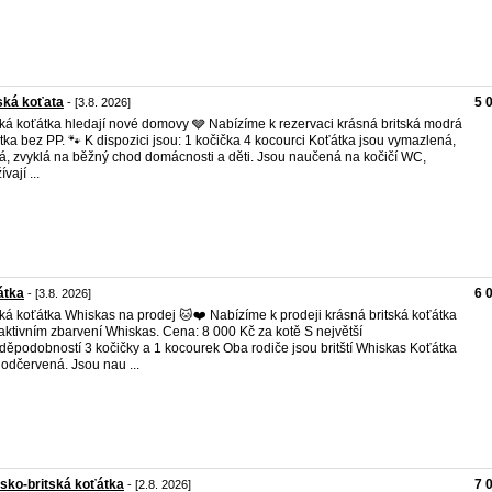
ská koťata
5 
- [3.8. 2026]
ská koťátka hledají nové domovy 🩶 Nabízíme k rezervaci krásná britská modrá
tka bez PP. 🐾 K dispozici jsou: 1 kočička 4 kocourci Koťátka jsou vymazlená,
á, zvyklá na běžný chod domácnosti a děti. Jsou naučená na kočičí WC,
vají ...
átka
6 
- [3.8. 2026]
ská koťátka Whiskas na prodej 🐱❤️ Nabízíme k prodeji krásná britská koťátka
raktivním zbarvení Whiskas. Cena: 8 000 Kč za kotě S největší
děpodobností 3 kočičky a 1 kocourek Oba rodiče jsou britští Whiskas Koťátka
 odčervená. Jsou nau ...
sko-britská koťátka
7 
- [2.8. 2026]