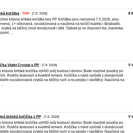
ská koťátka
8 
-
TOP
- [7.8. 2026]
zíme krásná britská koťátka bez PP. Koťátka jsou narozená 7.5.2026, jsou
rvená, 1× očkovaná, socializovaná a naučená na kočičí toaletu i škrabadlo.
 zvyklá na běžný chod domácnosti i děti. Tatínek je ve zbarvení lila, maminka
point ...
čka Violet Crystal s PP
V 
- [7.8. 2026]
 krásná britská kočička vyhlíží svůj budoucí domov. Bude mazlivé povahy po
čích. Rodiče testovaní a kvalitně krmeni. Kočička s námi vyrůstá v domácnosti
 dobře socializovaná zvyklá na běžný ruch a na pejsky i návštěvy. Naučená na
...
ivá britská kočička s PP
V 
- [7.8. 2026]
 krásná britská kočička vyhlíží svůj budoucí domov. Bude mazlivé povahy po
čích. Rodiče testovaní a kvalitně krmeni. Kočička s námi vyrůstá v domácnosti
 dobře socializovaná zvyklá na běžný ruch a na pejsky i návštěvy. Naučená na