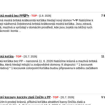
ská modrá bez PP🐱🐾
7 
-
TOP
- [1.8. 2026]
ná modrá britská krátkosrstá koťátka hledají nový domov 🐾💙 Nabízíme k
eji nádherná čistokrevná britská krátkosrstá modrá koťátka. Jsou zdravá,
á, mazlivá a vyrůstají v domácím prostředí, kde jsou zvyklá na běžný ruch
cnosti i konta ...
ská koťáta
11
-
TOP
- [31.7. 2026]
ská koťátka bez PP – narozená 11. 6. 2026 Nabízíme krásná a mazlivá britská
tka, která hledají milující a zodpovědné domovy. K dispozici: * 1 kocourek
ládový * 1 kocourek colorpoint Koťátka budou připravena k odběru začátkem
ský kocoury, kocicky zlaté činčily s PP
V 
-
TOP
- [31.7. 2026]
zím k prodeji krásná, přítulná koťátka atraktivní barvy činčila zlatá a