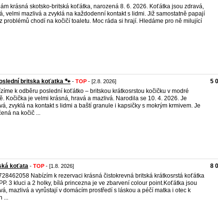
ám krásná skotsko-britská koťátka, narozená 8. 6. 2026. Koťátka jsou zdravá,
á, velmi mazlivá a zvyklá na každodenní kontakt s lidmi. Již samostatně papají
z problémů chodí na kočičí toaletu. Moc ráda si hrají. Hledáme pro ně milující
oslední britska koťatka 🐾
5 
-
TOP
- [2.8. 2026]
zíme k odběru poslední koťátko – britskou krátkosrstou kočičku v modré
ě. Kočička je velmi krásná, hravá a mazlivá. Narodila se 10. 4. 2026. Je
vá, zvyklá na kontakt s lidmi a baští granule i kapsičky s mokrým krmivem. Je
ená na kočič ...
ská koťata
8 
-
TOP
- [1.8. 2026]
 728462058 Nabízím k rezervaci krásná čistokrevná britská krátkosrstá koťátka
PP. 3 kluci a 2 holky, bílá princezna je ve zbarvení colour point.Koťátka jsou
vá, mazlivá a vyrůstají v domácím prostředí s láskou a péčí matka i otec k
 ...