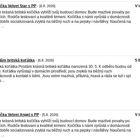
čka Velvet Star s PP
V 
- [6.8. 2026]
 krásná britská kočička vyhlíží svůj budoucí domov. Bude mazlivé povahy po
čích. Rodiče testovaní a kvalitně krmeni. Kočička s námi vyrůstá v domácnosti
 dobře socializovaná zvyklá na běžný ruch a na pejsky i návštěvy. Naučená na
...
ám britská koťátka
5 
- [6.8. 2026]
ská koťátka Prodám krásná britská koťátka narozená 30. 5. K odběru budou od
8. Koťátka vyrůstají v domácím prostředí, jsou zvyklá na běžný ruch
cnosti a kontakt s lidmi. Jsou velmi mazlivá, přítulná, hravá a ráda se tulí i spí
 ...
čka Velvet Angel s PP
V 
- [5.8. 2026]
 krásná britská kočička vyhlíží svůj budoucí domov. Bude mazlivé povahy po
čích. Rodiče testovaní a kvalitně krmeni. Kočička s námi vyrůstá v domácnosti
 dobře socializovaná zvyklá na běžný ruch a na pejsky i návštěvy. Naučená na
...