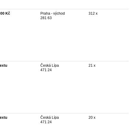
000 Kč
Praha - východ
312 x
281 63
textu
Česká Lípa
21 x
471 24
textu
Česká Lípa
20 x
471 24