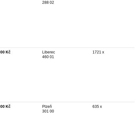
288 02
000 Kč
Liberec
1721 x
460 01
000 Kč
Plzeň
635 x
301 00