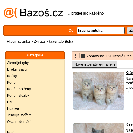
... prodej pro každého
Co:
Hlavní stránka
>
Zvířata
>
krasna britska
Kategorie
Zobrazeno 1-20 inzerátů z 5
Akvarijní ryby
Nové inzeráty e-mailem
Drobní savci
Krás
Kočky
Naše
Koně
rodi
a js
Koně - potřeby
na ..
Koně - služby
Psi
Ptactvo
Terarijní zvířata
Ostatní domácí
K re
Naše
Krytí