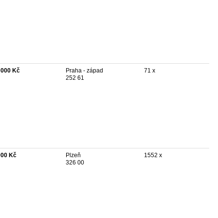
 000 Kč
Praha - západ
71 x
252 61
000 Kč
Plzeň
1552 x
326 00