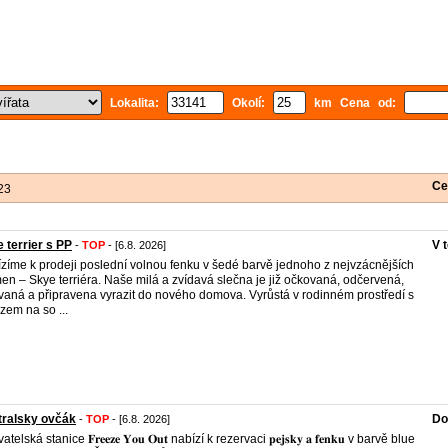
Lokalita:
Okolí:
km Cena od:
Ce
23
 terrier s PP
V 
-
TOP
- [6.8. 2026]
zíme k prodeji poslední volnou fenku v šedé barvě jednoho z nejvzácnějších
en – Skye terriéra. Naše milá a zvídavá slečna je již očkovaná, odčervená,
vaná a připravena vyrazit do nového domova. Vyrůstá v rodinném prostředí s
zem na so ...
tralsky ovčák
Do
-
TOP
- [6.8. 2026]
telská stanice 𝐅𝐫𝐞𝐞𝐳𝐞 𝐘𝐨𝐮 𝐎𝐮𝐭 nabízí k rezervaci 𝐩𝐞𝐣𝐬𝐤𝐲 𝐚 𝐟𝐞𝐧𝐤𝐮 v barvě blue