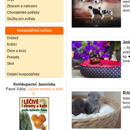
merl
Ztraceni a nalezeni
běžn
dom 
Chovatelské potřeby
Služby pro zvířata
Hospodářská zvířata
Drůbež
Jork
Králíci
✨ Ro
Ovce a kozy
jork
kg. 
Prasata
luxac
Skot
Ostatní hospodářská
Knihkupectví Jasmínka
Pavel Váňa:
Léčivé stromy a keře
Brit
II.
Nabí
koco
začá