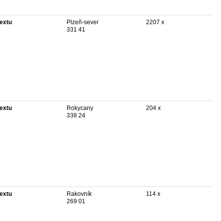
textu
Plzeň-sever
2207 x
331 41
textu
Rokycany
204 x
338 24
textu
Rakovník
114 x
269 01