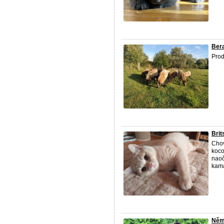
Ber
Prod
Bri
Chov
koco
naoč
kama
Něme