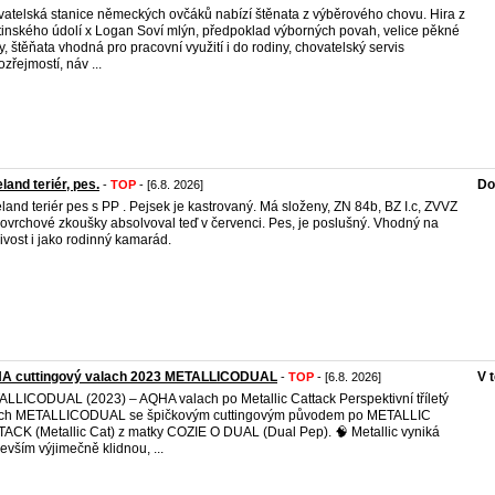
atelská stanice německých ovčáků nabízí štěnata z výběrového chovu. Hira z
inského údolí x Logan Soví mlýn, předpoklad výborných povah, velice pěkné
y, štěňata vhodná pro pracovní využití i do rodiny, chovatelský servis
zřejmostí, náv ...
land teriér, pes.
Do
-
TOP
- [6.8. 2026]
land teriér pes s PP . Pejsek je kastrovaný. Má složeny, ZN 84b, BZ I.c, ZVVZ
 povrchové zkoušky absolvoval teď v červenci. Pes, je poslušný. Vhodný na
ivost i jako rodinný kamarád.
A cuttingový valach 2023 METALLICODUAL
V 
-
TOP
- [6.8. 2026]
LLICODUAL (2023) – AQHA valach po Metallic Cattack Perspektivní tříletý
ach METALLICODUAL se špičkovým cuttingovým původem po METALLIC
ACK (Metallic Cat) z matky COZIE O DUAL (Dual Pep). 🧠 Metallic vyniká
evším výjimečně klidnou, ...