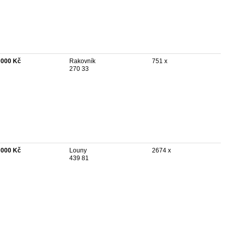
 000 Kč
Rakovník
751 x
270 33
 000 Kč
Louny
2674 x
439 81