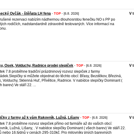
ecký Ovčák - štěňata LH fena
V 
-
TOP
- [6.8. 2026]
rušené rezervaci nabízím nádhernou dlouhosrstou fenečku NO s PP po
lých rodičích, nadstandardně zdravotně testovaných. Více informací na
fonu.
y, Osek, Volduchy, Radnice prodej slepiček
V 
-
TOP
- [6.8. 2026]
tek 7.8 proběhne tradiční prázdninový rozvoz slepiček z farmy
ádek.Slepičky si můžete objednat do těchto obcí: Břasy, Bezděkov, Březiná,
, Volduchy, Sklenná Huť, Přívětice, Radnice. V nabídce slepičky Dominant (
 barev) Ve stáří 22. ...
ičky z farmy až k vám Rakovník, Lužná, Lišany
V 
-
TOP
- [6.8. 2026]
tek 7.8 proběhne rozvoz slepiček přímo od farmáře až do vašich obcí:
vník, Lužná, Lišany, . V nabídce slepičky Dominant ( všech barev) Ve stáří 22.
ů nebo 16.týdnů v cenách 295-310kč. Pro milovníky jiných barevných