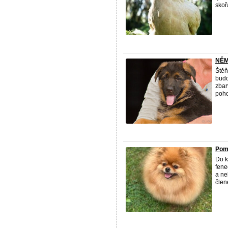
skoř
NĚM
Štěň
budo
zbar
poho
Pome
Do k
fene
a ne
člen