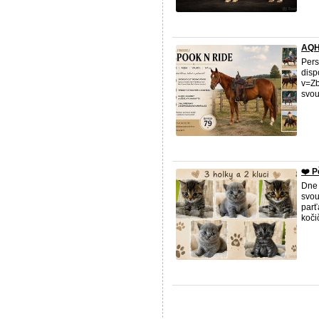
AQH
Pers
disp
v=Z
svou
❤️ P
Dne 
svou
parť
kočič