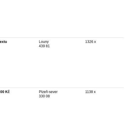
textu
Louny
1326 x
439 81
000 Kč
Plzeň-sever
1138 x
330 08