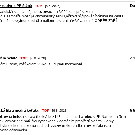
ý retrívr s PP štěně
Do
-
TOP
- [6.8. 2026]
atelská stanice přijme rezervaci na štěňátka s průkazem
du..samozřejmostí je chovatelský servis,očkování,čipování,výbava na cestu
..info poskytneme tel.či emailem ..osobní návštěva nutná ODBĚR ZÁŘÍ
dám selata
2 
-
TOP
- [6.8. 2026]
ám 6 selat, váží kolem 25 kg. Kluci jsou kastrovaní.
ská lila a modrá koťata.
5 
-
TOP
- [6.8. 2026]
okrevná britská koťata (holky) bez PP – lila a modrá, otec s PP. Narozena (5. 5.
h). Vymazlené holčičky vychované v domácím prostředí s dětmi. Samy
hybně chodí na kočičí záchod, využívají škrabadlo a hry, koťata jsou
vena očkovacím ...