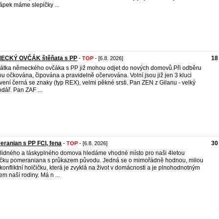
ápek máme slepičky ...
ECKÝ OVČÁK štěňata s PP
18
-
TOP
- [6.8. 2026]
átka německého ovčáka s PP již mohou odjet do nových domovů.Při odběru
u očkována, čipována a pravidelně očervována. Volní jsou již jen 3 kluci
vení černá se znaky (typ REX), velmi pěkné srsti. Pan ZEN z Gilanu - velký
dář. Pan ZAF ...
ranian s PP FCI, fena
30
-
TOP
- [6.8. 2026]
lidného a láskyplného domova hledáme vhodné místo pro naši 4letou
čku pomeraniana s průkazem původu. Jedná se o mimořádně hodnou, milou
konfliktní holčičku, která je zvyklá na život v domácnosti a je plnohodnotným
em naší rodiny. Má n ...