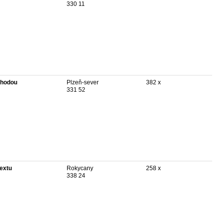
330 11
hodou
Plzeň-sever
382 x
331 52
textu
Rokycany
258 x
338 24