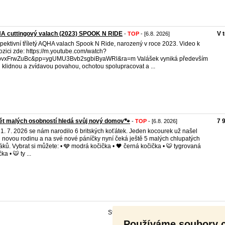
A cuttingový valach (2023) SPOOK N RIDE
V 
-
TOP
- [6.8. 2026]
pektivní tříletý AQHA valach Spook N Ride, narozený v roce 2023. Video k
ozici zde: https://m.youtube.com/watch?
bvxFrwZuBc&pp=ygUMU3Bvb2sgbiByaWRl&ra=m Valášek vyniká především
 klidnou a zvídavou povahou, ochotou spolupracovat a ...
ět malých osobností hledá svůj nový domov🐾
7 
-
TOP
- [6.8. 2026]
1. 7. 2026 se nám narodilo 6 britských koťátek. Jeden kocourek už našel
 novou rodinu a na své nové páníčky nyní čeká ještě 5 malých chlupatých
áků. Vybrat si můžete: • 🩶 modrá kočička • 🖤 černá kočička • 🐯 tygrovaná
ka • 🐯 ty ...
Stránka:
Předchozí
1
2
3
4
5
6
7
Dal
Používáme soubory 