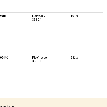
textu
Rokycany
197 x
338 24
900 Kč
Plzeň-sever
281 x
330 11
ší
cookies