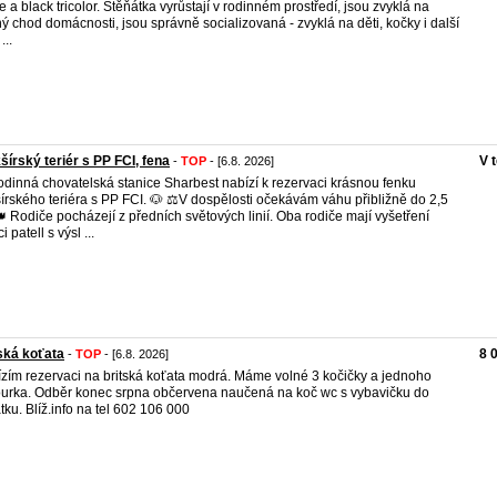
e a black tricolor. Štěňátka vyrůstají v rodinném prostředí, jsou zvyklá na
ý chod domácnosti, jsou správně socializovaná - zvyklá na děti, kočky i další
...
šírský teriér s PP FCI, fena
V 
-
TOP
- [6.8. 2026]
dinná chovatelská stanice Sharbest nabízí k rezervaci krásnou fenku
šírského teriéra s PP FCI. 🐶 ⚖️V dospělosti očekávám váhu přibližně do 2,5
👑 Rodiče pocházejí z předních světových linií. Oba rodiče mají vyšetření
i patell s výsl ...
ská koťata
8 
-
TOP
- [6.8. 2026]
zím rezervaci na britská koťata modrá. Máme volné 3 kočičky a jednoho
urka. Odběr konec srpna občervena naučená na koč wc s vybavičku do
tku. Blíž.info na tel 602 106 000