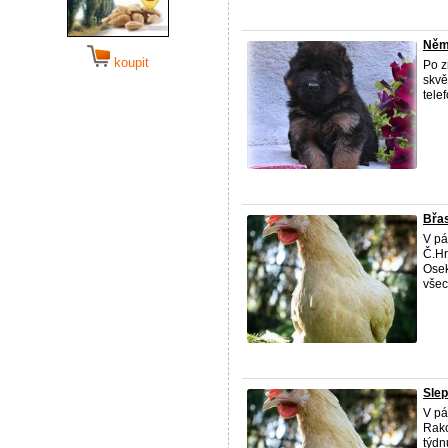
Něm
koupit
Po z
skvě
tele
Břas
V pá
Č.Hr
Osek
všech
Slep
V pá
Rako
týdn