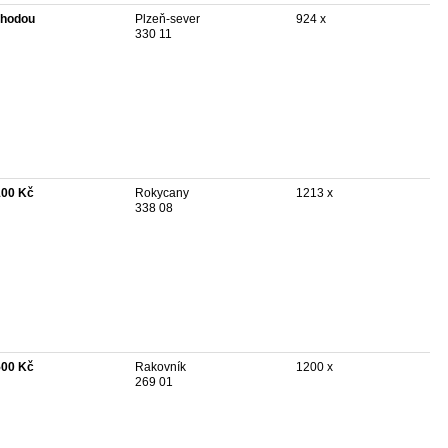
hodou
Plzeň-sever
924 x
330 11
100 Kč
Rokycany
1213 x
338 08
500 Kč
Rakovník
1200 x
269 01