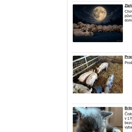
Zlat
Chov
půvo
domů
Pro
Prod
Brit
Čist
v 17
bezc
vyba