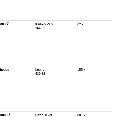
200 Kč
Karlovy Vary
62 x
364 53
hodou
Louny
155 x
439 82
 000 Kč
Plzeň-sever
801 x