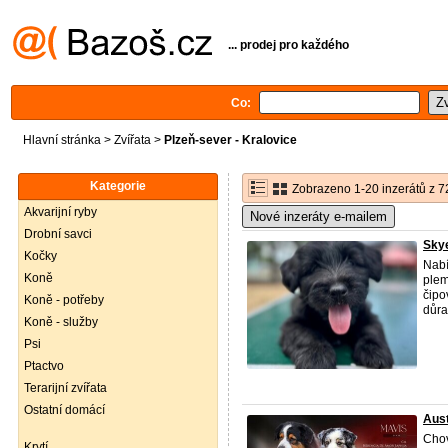
... prodej pro každého
Co:
Hlavní stránka
>
Zvířata
>
Plzeň-sever - Kralovice
Kategorie
Zobrazeno 1-20 inzerátů z 7
Akvarijní ryby
Nové inzeráty e-mailem
Drobní savci
Skye
Kočky
Nabí
Koně
plem
čipo
Koně - potřeby
důra
Koně - služby
Psi
Ptactvo
Terarijní zvířata
Ostatní domácí
Aus
Chova
Krytí