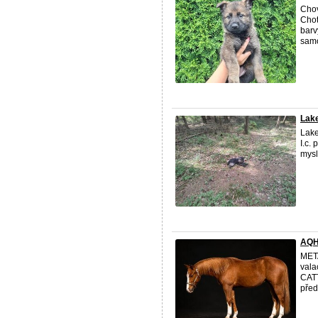
Chov
Chot
barv
samo
Lake
Lake
I.c.
mysl
AQH
META
val
CATT
před