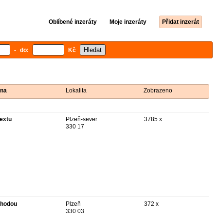
Oblíbené inzeráty
Moje inzeráty
Přidat inzerát
- do:
Kč
na
Lokalita
Zobrazeno
textu
Plzeň-sever
3785 x
330 17
hodou
Plzeň
372 x
330 03