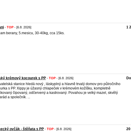
ani
1 
-
TOP
- [6.8. 2026]
am berany, 5.mesicu, 30-40kg, cca 15ks.
tský krémový kocourek s PP
Do
-
TOP
- [6.8. 2026]
atelská stanice hledá nový , láskyplný a hlavně trvalý domov pro půlročního
urka s PP. Xippy je úžasný chlapeček v krémovém kožíšku, kompletně
kovaný čipovaný, odčervený a kastrovaný. Povahou je velký mazel, skvělý
rád a společník. ...
cký ovčák - štěňata s PP
20
-
TOP
- [6.8. 2026]