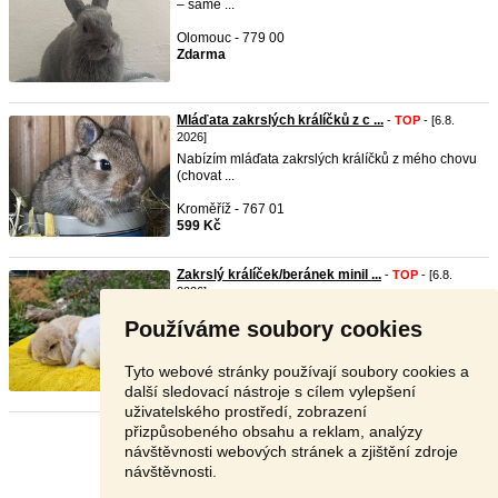
– same ...
Olomouc - 779 00
Zdarma
Mláďata zakrslých králíčků z c ...
-
TOP
- [6.8.
2026]
Nabízím mláďata zakrslých králíčků z mého chovu
(chovat ...
Kroměříž - 767 01
599 Kč
Zakrslý králíček/beránek minil ...
-
TOP
- [6.8.
2026]
Chovná stanice NELIGREI nabízí zakrslé
Používáme soubory cookies
králíky/beránky ...
Příbram - 262 72
Tyto webové stránky používají soubory cookies a
3 000 Kč
další sledovací nástroje s cílem vylepšení
uživatelského prostředí, zobrazení
přizpůsobeného obsahu a reklam, analýzy
Stránka:
1
2
3
Další
návštěvnosti webových stránek a zjištění zdroje
návštěvnosti.