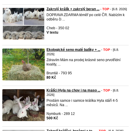
Zakrslý králík + zakrslý beran ...
-
TOP
- [6.8. 2026]
DOPRAVA ZDARMA téměř po celé ČR. Nabízím k
odběru či ...
Cheb - 350 02
V textu
Ekologické seno malé balíky + ...
-
TOP
- [6.8.
2026]
Zdravím Mám na prodej krásné seno prvotřídní
kvality, ...
Bruntál - 793 95
80 Kč
Králíci Hyla na chov i na maso ...
-
TOP
- [6.8.
2026]
Prodám samce i samice králíka Hyla stáří 4-5
měsíců. Na ...
Nymburk - 289 12
500 Kč