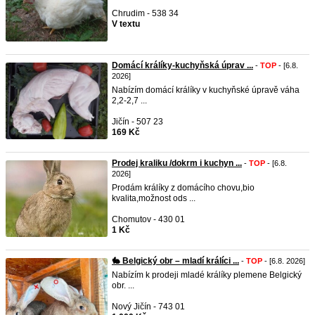
Chrudim - 538 34
V textu
Domácí králíky-kuchyňská úprav ...
-
TOP
- [6.8.
2026]
Nabízím domácí králíky v kuchyňské úpravě váha
2,2-2,7 ...
Jičín - 507 23
169 Kč
Prodej kraliku /dokrm i kuchyn ...
-
TOP
- [6.8.
2026]
Prodám králíky z domácího chovu,bio
kvalita,možnost ods ...
Chomutov - 430 01
1 Kč
🐇 Belgický obr – mladí králíci ...
-
TOP
- [6.8. 2026]
Nabízím k prodeji mladé králíky plemene Belgický
obr. ...
Nový Jičín - 743 01