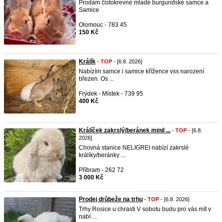
Prodám čistokrevné mladé burgundské samce a
Samice
Olomouc - 783 45
150 Kč
Králík
-
TOP
- [6.8. 2026]
Nabízím samce i samice křížence vss narození
březen. Os ...
Frýdek - Místek - 739 95
400 Kč
Králíček zakrslý/beránek minil ...
-
TOP
- [6.8.
2026]
Chovná stanice NELIGREI nabízí zakrslé
králíky/beránky ...
Příbram - 262 72
3 000 Kč
Prodej drůbeže na trhu
-
TOP
- [6.8. 2026]
Trhy Rosice u chrasti V sobotu budu pro vás mít v
nabí ...