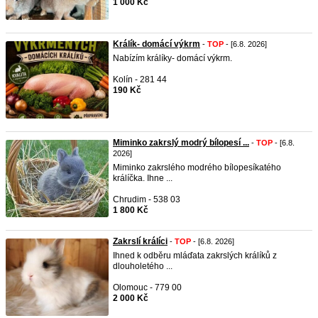
1 000 Kč
Králík- domácí výkrm
-
TOP
- [6.8. 2026]
Nabízím králíky- domácí výkrm.
Kolín - 281 44
190 Kč
Miminko zakrslý modrý bílopesí ...
-
TOP
- [6.8.
2026]
Miminko zakrslého modrého bílopesíkatého
králíčka. Ihne ...
Chrudim - 538 03
1 800 Kč
Zakrslí králíci
-
TOP
- [6.8. 2026]
Ihned k odběru mláďata zakrslých králíků z
dlouholetého ...
Olomouc - 779 00
2 000 Kč