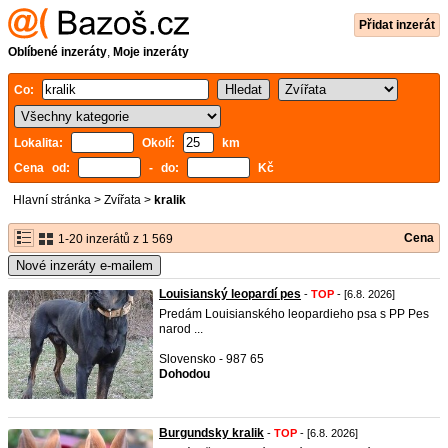
Přidat inzerát
Oblíbené inzeráty
,
Moje inzeráty
Co:
Lokalita:
Okolí:
km
Cena od:
- do:
Kč
Hlavní stránka
>
Zvířata
>
kralik
Cena
1-20 inzerátů z 1 569
Nové inzeráty e-mailem
Louisianský leopardí pes
-
TOP
- [6.8. 2026]
Predám Louisianského leopardieho psa s PP Pes
narod ...
Slovensko - 987 65
Dohodou
Burgundsky kralik
-
TOP
- [6.8. 2026]