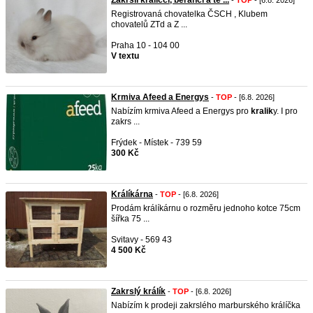
Zakrslí králíčci, beránci a te ...
-
TOP
- [6.8. 2026]
Registrovaná chovatelka ČSCH , Klubem
chovatelů ZTd a Z ...
Praha 10 - 104 00
V textu
Krmiva Afeed a Energys
-
TOP
- [6.8. 2026]
Nabízím krmiva Afeed a Energys pro
kralik
y. I pro
zakrs ...
Frýdek - Místek - 739 59
300 Kč
Králíkárna
-
TOP
- [6.8. 2026]
Prodám králíkárnu o rozměru jednoho kotce 75cm
šířka 75 ...
Svitavy - 569 43
4 500 Kč
Zakrslý králík
-
TOP
- [6.8. 2026]
Nabízím k prodeji zakrslého marburského králíčka