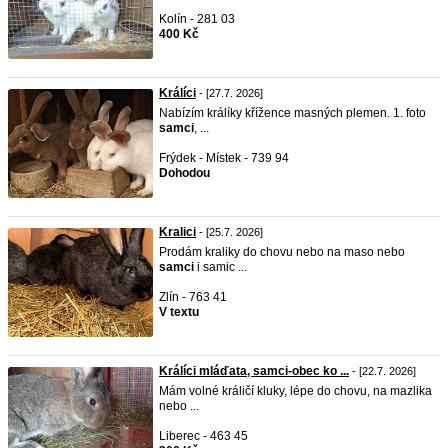
Kolín - 281 03
400 Kč
Králíci
- [27.7. 2026]
Nabízím králíky křížence masných plemen. 1. foto
samci
, ...
Frýdek - Místek - 739 94
Dohodou
Kralici
- [25.7. 2026]
Prodám kraliky do chovu nebo na maso nebo
samci
i samic ...
Zlín - 763 41
V textu
Králíci mláďata, samci-obec ko ...
- [22.7. 2026]
Mám volné králičí kluky, lépe do chovu, na mazlika
nebo ...
Liberec - 463 45