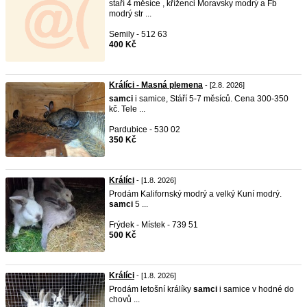
staří 4 měsíce , kříženci Moravsky modrý a Fb
modrý str ...
Semily - 512 63
400 Kč
Králíci - Masná plemena
- [2.8. 2026]
samci
i samice, Stáří 5-7 měsíců. Cena 300-350
kč. Tele ...
Pardubice - 530 02
350 Kč
Králíci
- [1.8. 2026]
Prodám Kalifornský modrý a velký Kuní modrý.
samci
5 ...
Frýdek - Místek - 739 51
500 Kč
Králíci
- [1.8. 2026]
Prodám letošní králíky
samci
i samice v hodné do
chovů ...