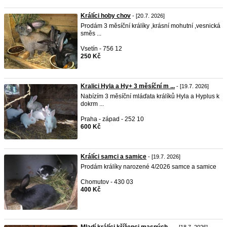
Králíci hoby chov
- [20.7. 2026]
Prodám 3 měsíční králíky ,krásní mohutní ,vesnická
směs ...
Vsetín - 756 12
250 Kč
Kralici Hyla a Hy+ 3 měsíční m ...
- [19.7. 2026]
Nabízím 3 měsíční mláďata králíků Hyla a Hyplus k
dokrm ...
Praha - západ - 252 10
600 Kč
Králíci samci a samice
- [19.7. 2026]
Prodám králíky narozené 4/2026 samce a samice
Chomutov - 430 03
400 Kč