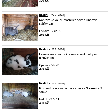
300 Kč
Králíci
- [22.7. 2026]
Nabízím ke koupi letošní lednové a únorové
králíky. Cel ...
Ostrava - 742 85
350 Kč
Králíci
- [22.7. 2026]
Letošní králíci
samci
i samice venkovský mix
různých ba ...
Opava - 747 41
300 Kč
Králíci
- [21.7. 2026]
Prodám králíky kalifornský x činčila 3
samci
a 9
samic ...
Mělník - 277 11
400 Kč