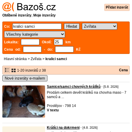
Přidat inzerát
Oblíbené inzeráty
,
Moje inzeráty
Co:
Lokalita:
Okolí:
km
Cena od:
- do:
Kč
Hlavní stránka
>
Zvířata
>
kralici samci
Cena
1-20 inzerátů z 38
Nové inzeráty e-mailem
Samice/samci chovných králíků
- [5.8. 2026]
Prodám celkem devět králíků na chov/na maso - 7
samců a ...
Prostějov - 798 14
V textu
Králíci na dokrmeni
- [4.8. 2026]