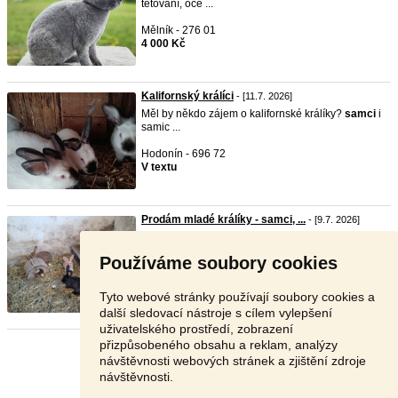
tetování, oce ...
Mělník - 276 01
4 000 Kč
Kalifornský králíci
- [11.7. 2026]
Měl by někdo zájem o kalifornské králíky?
samci
i
samic ...
Hodonín - 696 72
V textu
Prodám mladé králíky - samci, ...
- [9.7. 2026]
Prodám mladé králíky -
samci
, samice - stáří cca
3měsíc ...
Používáme soubory cookies
Kladno - 273 03
250 Kč
Tyto webové stránky používají soubory cookies a
další sledovací nástroje s cílem vylepšení
uživatelského prostředí, zobrazení
přizpůsobeného obsahu a reklam, analýzy
Stránka:
1
2
Další
návštěvnosti webových stránek a zjištění zdroje
návštěvnosti.