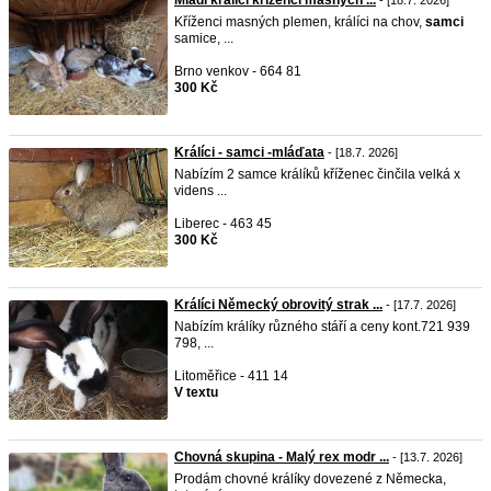
Mladí králíci kříženci masných ...
- [18.7. 2026]
Kříženci masných plemen, králíci na chov,
samci
samice, ...
Brno venkov - 664 81
300 Kč
Králíci - samci -mláďata
- [18.7. 2026]
Nabízím 2 samce králíků kříženec činčila velká x
videns ...
Liberec - 463 45
300 Kč
Králíci Německý obrovitý strak ...
- [17.7. 2026]
Nabízím králíky různého stáří a ceny kont.721 939
798, ...
Litoměřice - 411 14
V textu
Chovná skupina - Malý rex modr ...
- [13.7. 2026]
Prodám chovné králíky dovezené z Německa,