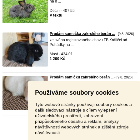
na d ...
Děčín - 407 55
V textu
Prodám samečka zakrslého berán ...
- [9.8. 2026]
ze svého registrovaného chovu FB Králíčci od
Pohádky na ...
Most - 434 01
1 200 Kč
Prodám samičku zakrslého berán ...
- [9.8. 2026]
ze svého registrovaného chovu FB Králíčci od
Pohádky na ...
Používáme soubory cookies
Most - 435 02
1 500 Kč
Tyto webové stránky používají soubory cookies a
další sledovací nástroje s cílem vylepšení
uživatelského prostředí, zobrazení
přizpůsobeného obsahu a reklam, analýzy
Stránka:
1
2
3
Další
návštěvnosti webových stránek a zjištění zdroje
návštěvnosti.