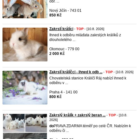
obr. ...
Nový Jičín - 743 01
850 Kč
Zakrslí králíci
-
TOP
- [10.8. 2026]
Ihned k odběru mláďata zakrslých králíků z
dlouholetého ...
Olomouc - 779 00
2 000 Kč
Zakrslí králíčci - ihned k odb ...
-
TOP
- [10.8. 2026]
Chovatelská stanice Králičí Ráj nabízí ihned k
odběru v ...
Praha 4 - 141 00
800 Kč
Zakrslý králík + zakrslý beran ...
-
TOP
- [10.8.
2026]
do
PRAVA ZDARMA téměř po celé ČR. Nabízím k
odběru či ...