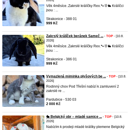
2026]
Věk 4měsíce..Zakrslé králíčky Rex.🐾🐰🐇 Králíčci
jsou : ...
Strakonice - 388 01
999 Kč
Zakrslý králíček beránek Sameč ...
-
TOP
- [10.8.
2026]
Věk 4měsíce..Zakrslé králíčky Rex.🐾🐰🐇 Králíčci
jsou : ...
Strakonice - 386 01
999 Kč
Vymazlená miminka plyšových be ...
-
TOP
- [10.8.
2026]
Rodinný chov Pod Třešní nabízí k zamluvení 2
zakrslé re ...
Pardubice - 530 03
2 000 Kč
🐇 Belgický obr – mladé samice ...
-
TOP
- [10.8.
2026]
Nabízím k prodeji mladé králíky plemene Belgický