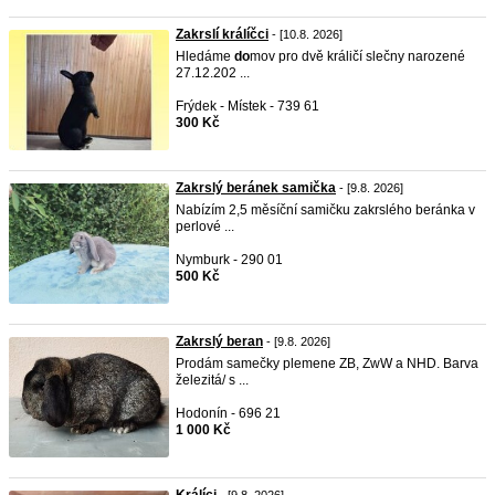
Zakrslí králíčci
- [10.8. 2026]
Hledáme
do
mov pro dvě králičí slečny narozené
27.12.202 ...
Frýdek - Místek - 739 61
300 Kč
Zakrslý beránek samička
- [9.8. 2026]
Nabízím 2,5 měsíční samičku zakrslého beránka v
perlové ...
Nymburk - 290 01
500 Kč
Zakrslý beran
- [9.8. 2026]
Prodám samečky plemene ZB, ZwW a NHD. Barva
železitá/ s ...
Hodonín - 696 21
1 000 Kč