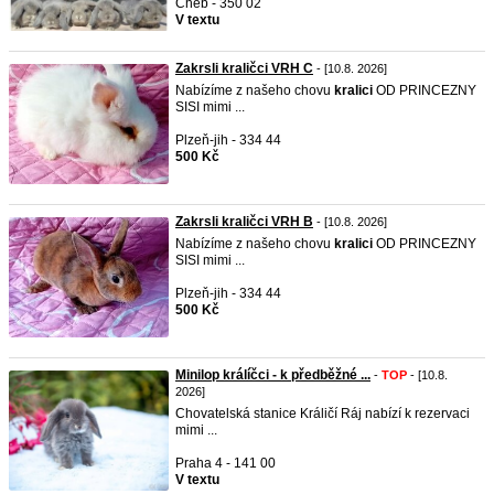
Cheb - 350 02
V textu
Zakrsli kraličci VRH C
- [10.8. 2026]
Nabízíme z našeho chovu
kralici
OD PRINCEZNY
SISI mimi ...
Plzeň-jih - 334 44
500 Kč
Zakrsli kraličci VRH B
- [10.8. 2026]
Nabízíme z našeho chovu
kralici
OD PRINCEZNY
SISI mimi ...
Plzeň-jih - 334 44
500 Kč
Minilop králíčci - k předběžné ...
-
TOP
- [10.8.
2026]
Chovatelská stanice Králičí Ráj nabízí k rezervaci
mimi ...
Praha 4 - 141 00
V textu