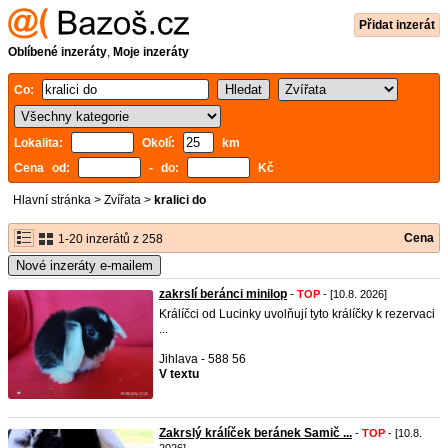
Přidat inzerát
Oblíbené inzeráty
,
Moje inzeráty
Co:
Lokalita:
Okolí:
km
Cena od:
- do:
Kč
Hlavní stránka
>
Zvířata
>
kralici do
Cena
1-20 inzerátů z 258
Nové inzeráty e-mailem
zakrslí beránci minilop
-
TOP
- [10.8. 2026]
Králíčci od Lucinky uvolňují tyto králíčky k rezervaci
...
Jihlava - 588 56
V textu
Zakrslý králíček beránek Samič ...
-
TOP
- [10.8.