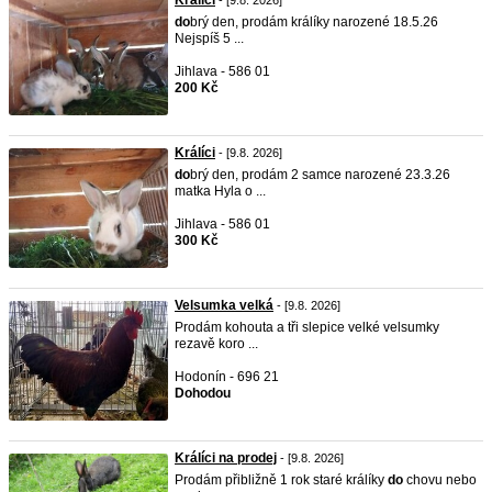
Králíci
- [9.8. 2026]
do
brý den, prodám králíky narozené 18.5.26
Nejspíš 5 ...
Jihlava - 586 01
200 Kč
Králíci
- [9.8. 2026]
do
brý den, prodám 2 samce narozené 23.3.26
matka Hyla o ...
Jihlava - 586 01
300 Kč
Velsumka velká
- [9.8. 2026]
Prodám kohouta a tři slepice velké velsumky
rezavě koro ...
Hodonín - 696 21
Dohodou
Králíci na prodej
- [9.8. 2026]
Prodám přibližně 1 rok staré králíky
do
chovu nebo