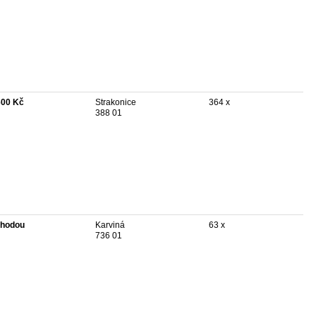
600 Kč
Strakonice
364 x
388 01
hodou
Karviná
63 x
736 01