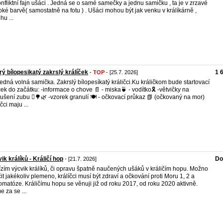
nfliktní fajn ušáci . Jedná se o samé samečky a jednu samičku , ta je v zrzavé
voké barvě( samostatně na fotu ) . Ušáci mohou být jak venku v králíkárně ,
hu ...
ý bílopesikatý zakrslý králíček
1 
-
TOP
- [25.7. 2026]
edná volná samička. Zakrslý bílopesíkatý králičci.Ku králičkom bude startovací
ček do začátku: -informace o chove 📄 - miska🍵 - vodítko🎗 -větvičky na
ušení zubu 🪾🌳🌿 -vzorek granulí 🍽 - očkovací průkaz 📗 (očkovaný na mor)
čci maju ...
ik králíků - Králičí hop
Do
- [21.7. 2026]
zím výcvik králíků, či opravu špatně naučených ušáků v králičím hopu. Možno
it jakékoliv plemeno, králíčci musí být zdraví a očkování proti Moru 1, 2 a
matóze. Králičímu hopu se věnuji již od roku 2017, od roku 2020 aktivně.
 za se ...