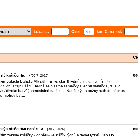
Lokalita:
Okolí:
km Cena od:
Ce
slý králíčci 🐇…
60
- [30.7. 2026]
zím zakrslé králíčky 🌸k odběru- ve stáří 9 týdnů a deset týdnů . Jsou to
nfliktní a fajn ušáci . Jedná se o samé samečky a jednu samičku , ta je v
vé / divoké barvě( samostatně na fotu ) . Naučený na běžný ruch domácnosti
ci mohou být ...
slý králíčci 🐇k odběru 🌷
60
- [30.7. 2026]
zím zakrslé králíčky k odběru- ve stáří 9 týdnů a deset týdnů . Jsou to