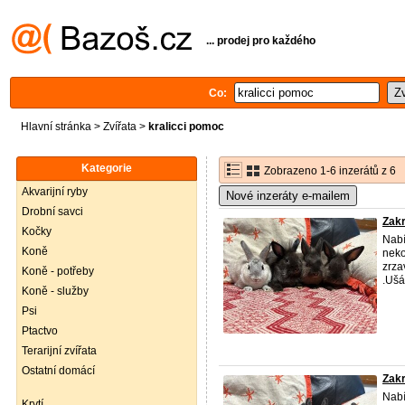
... prodej pro každého
Co:
Hlavní stránka
>
Zvířata
>
kralicci pomoc
Kategorie
Zobrazeno 1-6 inzerátů z 6
Akvarijní ryby
Nové inzeráty e-mailem
Drobní savci
Zakr
Kočky
Nabí
Koně
neko
zrza
Koně - potřeby
.Ušá
Koně - služby
Psi
Ptactvo
Terarijní zvířata
Ostatní domácí
Zakr
Nabí
Krytí