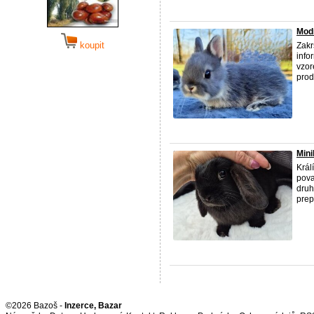
Modr
koupit
Zakr
info
vzor
prod
Mini
Král
pova
druh
prepr
©2026 Bazoš -
Inzerce, Bazar