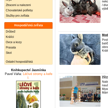
neko
Ztraceni a nalezeni
/ di
výbě
Chovatelské potřeby
Služby pro zvířata
Hospodářská zvířata
Drůbež
Modr
Králíci
Posl
Ovce a kozy
balí
obro
Prasata
Králi
Skot
Ostatní hospodářská
Knihkupectví Jasmínka
Pavel Váňa:
Léčivé stromy a keře
Výcv
I.
Nabí
nauč
Myxo
Máme