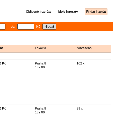
Oblíbené inzeráty
Moje inzeráty
Přidat inzerát
- do:
Kč
na
Lokalita
Zobrazeno
0 Kč
Praha 8
102 x
182 00
0 Kč
Praha 8
89 x
182 00