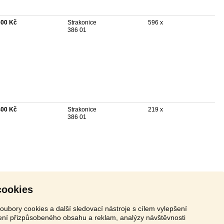
600 Kč
Strakonice
596 x
386 01
400 Kč
Strakonice
219 x
386 01
cookies
oubory cookies a další sledovací nástroje s cílem vylepšení
zení přizpůsobeného obsahu a reklam, analýzy návštěvnosti