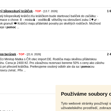
ý bílopesikatý králiček
1 
-
TOP
- [13.7. 2026]
slý bílopesíkatý králičci.Ku králičkom bude startovací balíček do začátku: -
rmace o chove 📄 - miska🍵 - vodítko🎗 -větvičky na obroušení zubu 🪾🌳🌿 -
ek granulí 🍽 Králičci maju přátelské povahy po skvělých rodičech. Možnost
eje i
pomoc
...
lop beránek
2 
-
TOP
- [21.6. 2026]
íčci Minilop Matka s ČR otec import DE. Rodičia maju skvělou přátelskou
hu. Cena je 2400 Kč. Pro závažnou rezervaci bereme 50% s ceny ako zálohu
ú pri převzetí králička. Preferujeme osobný odběr ale da sa i
pomoc
ou
avcu zvirat.. Přiv ...
Používáme soubory 
Tyto webové stránky používají s
uživatelského prostředí, zobra