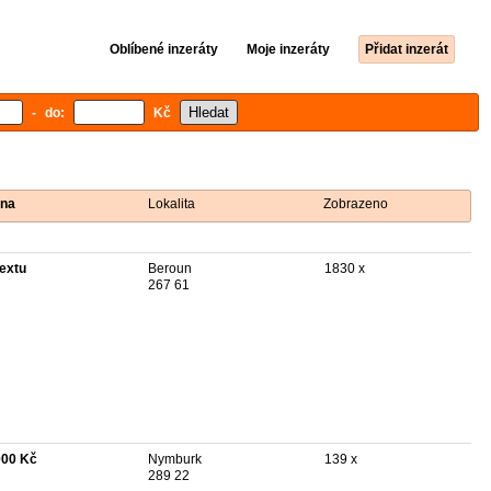
Oblíbené inzeráty
Moje inzeráty
Přidat inzerát
- do:
Kč
na
Lokalita
Zobrazeno
textu
Beroun
1830 x
267 61
000 Kč
Nymburk
139 x
289 22