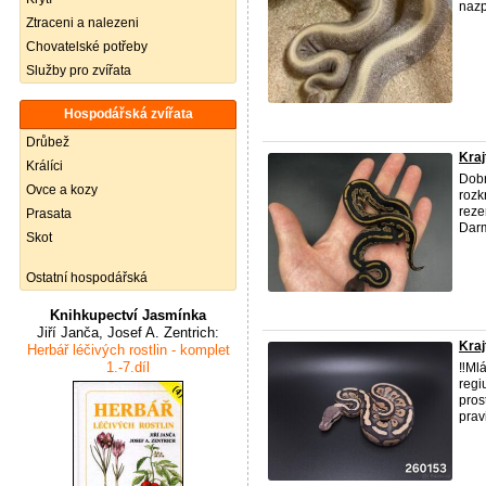
nazp
Ztraceni a nalezeni
Chovatelské potřeby
Služby pro zvířata
Hospodářská zvířata
Drůbež
Kraj
Králíci
Dobr
Ovce a kozy
rozk
reze
Prasata
Darm
Skot
Ostatní hospodářská
Knihkupectví Jasmínka
Jiří Janča, Josef A. Zentrich:
Kraj
Herbář léčivých rostlin - komplet
1.-7.díl
‼️Ml
regi
pros
pravi