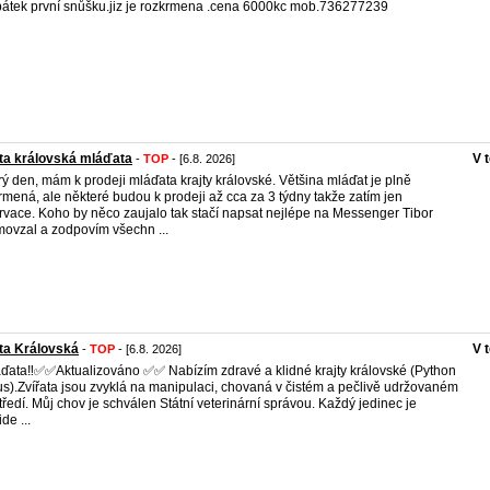
átek první snůšku.jiz je rozkrmena .cena 6000kc mob.736277239
ta královská mláďata
V 
-
TOP
- [6.8. 2026]
ý den, mám k prodeji mláďata krajty královské. Většina mláďat je plně
rmená, ale některé budou k prodeji až cca za 3 týdny takže zatím jen
rvace. Koho by něco zaujalo tak stačí napsat nejlépe na Messenger Tibor
ovzal a zodpovím všechn ...
ta Královská
V 
-
TOP
- [6.8. 2026]
áďata‼️✅️✅️Aktualizováno ✅️✅️ Nabízím zdravé a klidné krajty královské (Python
us).Zvířata jsou zvyklá na manipulaci, chovaná v čistém a pečlivě udržovaném
tředí. Můj chov je schválen Státní veterinární správou. Každý jedinec je
de ...