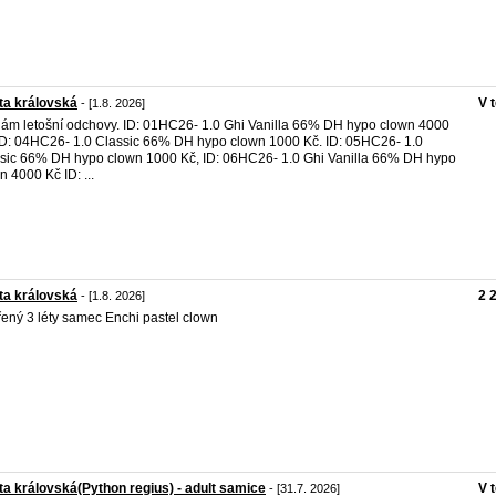
ta královská
V 
- [1.8. 2026]
ám letošní odchovy. ID: 01HC26- 1.0 Ghi Vanilla 66% DH hypo clown 4000
ID: 04HC26- 1.0 Classic 66% DH hypo clown 1000 Kč. ID: 05HC26- 1.0
sic 66% DH hypo clown 1000 Kč, ID: 06HC26- 1.0 Ghi Vanilla 66% DH hypo
n 4000 Kč ID: ...
ta královská
2 
- [1.8. 2026]
ený 3 léty samec Enchi pastel clown
ta královská(Python regius) - adult samice
V 
- [31.7. 2026]