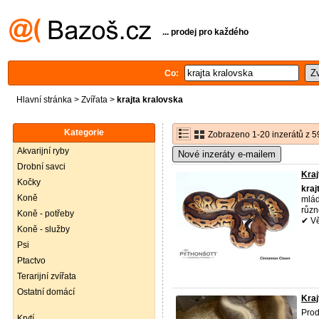
... prodej pro každého
Co:
Hlavní stránka
>
Zvířata
>
krajta kralovska
Kategorie
Zobrazeno 1-20 inzerátů z 5
Akvarijní ryby
Nové inzeráty e-mailem
Drobní savci
Kraj
Kočky
kraj
Koně
mláď
různ
Koně - potřeby
✔ Vě 
Koně - služby
Psi
Ptactvo
Terarijní zvířata
Ostatní domácí
Kraj
Prod
Krytí