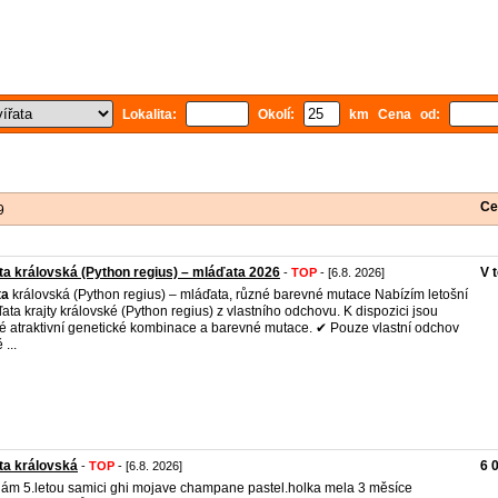
Lokalita:
Okolí:
km Cena od:
Ce
9
ta královská (Python regius) – mláďata 2026
V 
-
TOP
- [6.8. 2026]
ta
královská (Python regius) – mláďata, různé barevné mutace Nabízím letošní
ata krajty královské (Python regius) z vlastního odchovu. K dispozici jsou
é atraktivní genetické kombinace a barevné mutace. ✔ Pouze vlastní odchov
...
ta královská
6 
-
TOP
- [6.8. 2026]
ám 5.letou samici ghi mojave champane pastel.holka mela 3 měsíce