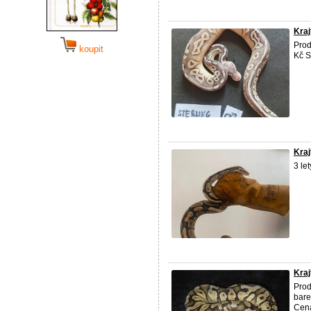
Kraj
Prod
koupit
Kč S
Kraj
3 le
Kraj
Prod
bare
Cena