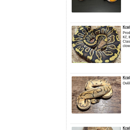
Kraj
Prod
Kč, 
Clas
clow
Kraj
Ověř
Kraj