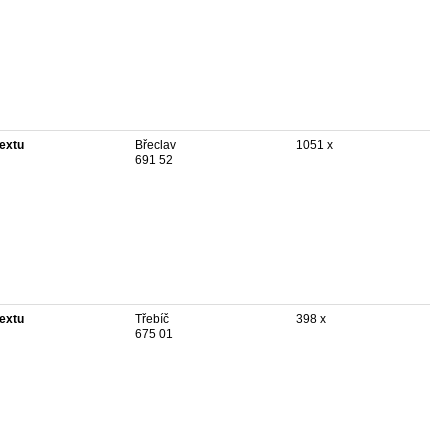
textu
Břeclav
1051 x
691 52
textu
Třebíč
398 x
675 01