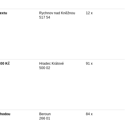
textu
Rychnov nad Kněžnou
12 x
517 54
500 Kč
Hradec Králové
91 x
500 02
hodou
Beroun
84 x
266 01