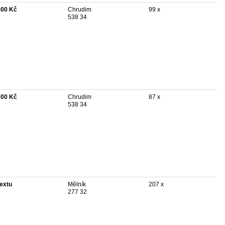
500 Kč
Chrudim
99 x
538 34
600 Kč
Chrudim
87 x
538 34
textu
Mělník
207 x
277 32