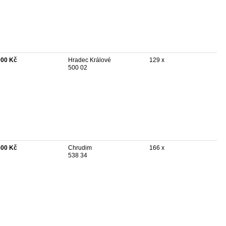
000 Kč
Hradec Králové
129 x
500 02
500 Kč
Chrudim
166 x
538 34