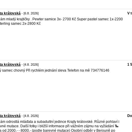
ta královská
V 
- [6.8. 2026]
ám mladý krajtičky . Pewter samice 3x- 2700 Kč Super pastel samec 1x-2200
terling samec 2x-2800 Kč
ta královská
1 
- [4.8. 2026]
tý samec chovný Při rychlém jednání sleva Telefon na mě 734776146
ta královská
Do
- [4.8. 2026]
ám odrostlá mláďata a subadultní jedince Krajty královské. Různé pohlaví i
vné mutace. Další fotky i bližší informace při vážném zájmu na vyžádání 🐍
 od 2000,- - 8000,- (podle barevné mutace) Osobní odběr v Berouně po