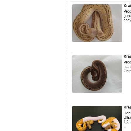
Kraj
Prod
gene
chov
Kraj
Prod
mani
Chra
Kraj
Dobr
Ultr
1.2 
...