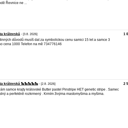
dě Řevnice ne ...
ta královská
1 
- [3.8. 2026]
dinných důvodů musíš dat za symbolickou cenu samici 15 let a samce 3
ho cena 1000 Telefon na mě 734776146
ta královská 🐍🐍🐍🐍🐍
2 
- [2.8. 2026]
ám samce krajty královské Butter pastel Pinstripe HET genetic stripe . Samec
lidný a perfektně rozkrmený . Krmím živýma mastomyšima a myšima.