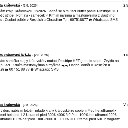
ta královská
2 
- [2.8. 2026]
ám krajtu královskou 12/2026. Jedná se o mutaci Butter pastel Pinstripe HET
tic stripe . Pohlaví - sameček ♂️ Krmím myšima a mastomyšima z vlastního
u . Osobní odběr v Rosicích u Chrasti 🏡 Tel . 607518877 ☎️ Whats app SMS
ta královská 🐍🐍🐍
1 
- [2.8. 2026]
ám samičku krajty královské v mutaci Pinstripe HET genetic stripe . Zvyklá na
pulaci . Krmím mastomyšima a myšima 🐀🐁 Osobní odběr v Rosicích u
sti 🏡 607 51 88 77 ☎️ Whatsapp SMS
ta královská
V 
- [2.8. 2026]
ý den, nabízím letošní mladé krajty královské ze spojení Pied het ultramel x
amel het pied 1.2 Ultramel pied 300€-400€ 3.0 Pied 100% het ultramel 220€
Ultramel 100% het pied 180€-200€ 0.1 100% DH ultramel pied 60€ Instagram: