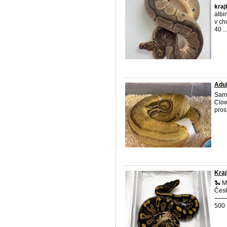
kraj
albi
v ch
40 ..
Adul
Sami
Clow
pros
Kraj
🐍 
Česk
⸻ 
500 