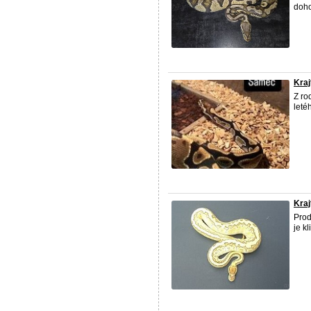
doho
Kraj
Z ro
leté
Kraj
Prod
je k