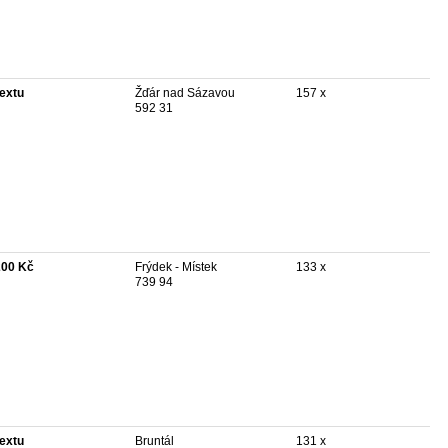
textu
Žďár nad Sázavou
157 x
592 31
200 Kč
Frýdek - Místek
133 x
739 94
textu
Bruntál
131 x