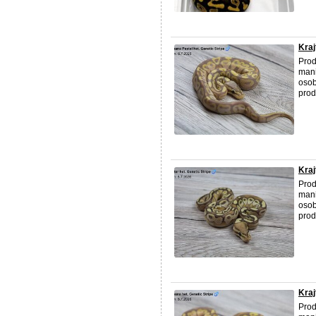
Kraj
Prod
mani
osob
prod
Kraj
Prod
mani
osob
prod
Kraj
Prod