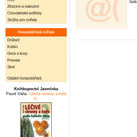
řádk
Ztraceni a nalezeni
Chovatelské potřeby
Služby pro zvířata
Hospodářská zvířata
Drůbež
Králíci
Ovce a kozy
Prasata
Skot
Ostatní hospodářská
Knihkupectví Jasmínka
Pavel Váňa:
Léčivé stromy a keře
II.