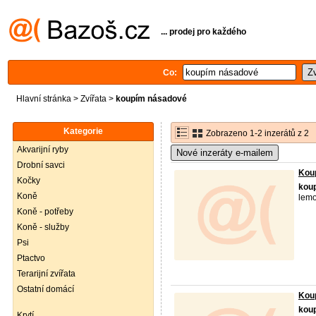
... prodej pro každého
Co:
Hlavní stránka
>
Zvířata
>
koupím násadové
Kategorie
Zobrazeno 1-2 inzerátů z 2
Akvarijní ryby
Nové inzeráty e-mailem
Drobní savci
Koup
Kočky
kou
Koně
lemo
Koně - potřeby
Koně - služby
Psi
Ptactvo
Terarijní zvířata
Ostatní domácí
Koup
kou
Krytí