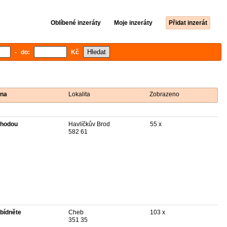
Oblíbené inzeráty
Moje inzeráty
Přidat inzerát
- do:
Kč
na
Lokalita
Zobrazeno
hodou
Havlíčkův Brod
55 x
582 61
bídněte
Cheb
103 x
351 35