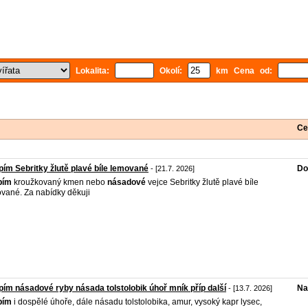
Lokalita:
Okolí:
km Cena od:
Ce
ím Sebritky žlutě plavé bíle lemované
Do
- [21.7. 2026]
pím
kroužkovaný kmen nebo
násadové
vejce Sebritky žlutě plavé bíle
vané. Za nabídky děkuji
ím násadové ryby násada tolstolobik úhoř mník příp další
Na
- [13.7. 2026]
pím
i dospělé úhoře, dále násadu tolstolobika, amur, vysoký kapr lysec,