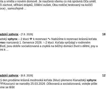
ila a vrněla v novém domově. Je naučená všemu co má správná číča umět.
čí záchod, stříhání drápků, čištění oušek, Oba rodiče( testovaný na kočičí
ce) , samozřejmě ...
adský sphynx
18
- [7.8. 2026]
adský
sphynx
– 2 kluci 💙 k rezervaci 🐾 Nabízíme k rezervaci krásná koťata
ynx
e narozená 1. července 2026. ✨2 kluci. Koťata vyrůstají v rodinném
tředí, jsou dobře socializovaná a zvyklá na běžný domácí život s dětmi, psy a
mi k ...
adský sphynx
12
- [6.8. 2026]
ý den,prodáme krásná modrooká koťata 2kluci plemeno Kanadský
sphynx
PP.Koucurci se narodily 25.03.2026 .Očkovaná a socializovaná, volejte pište
me se těšit