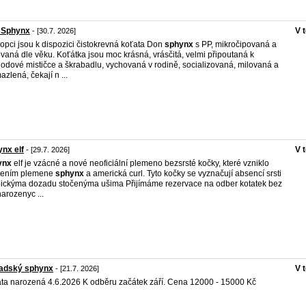
 Sphynx
V 
- [30.7. 2026]
opci jsou k dispozici čistokrevná koťata Don
sphynx
s PP, mikročipovaná a
vaná dle věku. Koťátka jsou moc krásná, vrásčitá, velmi připoutaná k
odové mističce a škrabadlu, vychovaná v rodině, socializovaná, milovaná a
azlená, čekají n ...
nx elf
V 
- [29.7. 2026]
ynx
elf je vzácné a nové neoficiální plemeno bezsrsté kočky, které vzniklo
žením plemene
sphynx
a americká curl. Tyto kočky se vyznačují absencí srsti
pickýma dozadu stočenýma ušima Přijímáme rezervace na odber kotatek bez
narozenyc ...
adský sphynx
V 
- [21.7. 2026]
ta narozená 4.6.2026 K odběru začátek září. Cena 12000 - 15000 Kč