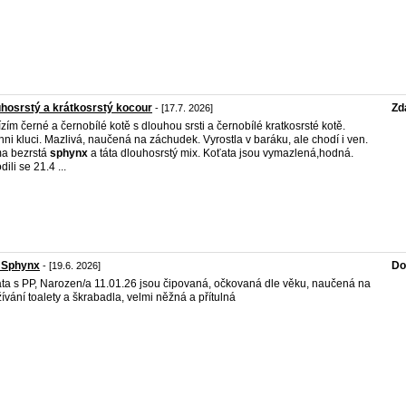
hosrstý a krátkosrstý kocour
Zd
- [17.7. 2026]
zím černé a černobílé kotě s dlouhou srsti a černobílé kratkosrsté kotě.
hni kluci. Mazlivá, naučená na záchudek. Vyrostla v baráku, ale chodí i ven.
a bezrstá
sphynx
a táta dlouhosrstý mix. Koťata jsou vymazlená,hodná.
ili se 21.4 ...
 Sphynx
Do
- [19.6. 2026]
ta s PP, Narozen/a 11.01.26 jsou čipovaná, očkovaná dle věku, naučená na
ívání toalety a škrabadla, velmi něžná a přítulná