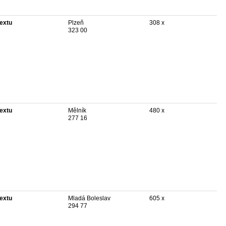
textu
Plzeň
308 x
323 00
textu
Mělník
480 x
277 16
textu
Mladá Boleslav
605 x
294 77