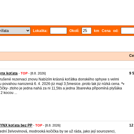
Lokalita:
Okolí:
km Cena od:
Ce
ynx koťata
9 
-
TOP
- [8.8. 2026]
rušené rezervaci znovu Nabízím krásná koťátka donského sphyxe s velmi
u povahou narozená 6. 4. 2026-jiz mají 3,5mesice..proto tak jiz nízká cena. 🐾
čičky- ztoho je jedna nahá za ni 11,5tis a jedna 3barevka připomíná plyšáka
 2 kocou ...
YNX koťata bez PP
12
-
TOP
- [8.8. 2026]
ední želvovinová, modrooká kočička by se už ráda, jako její sourozenci,