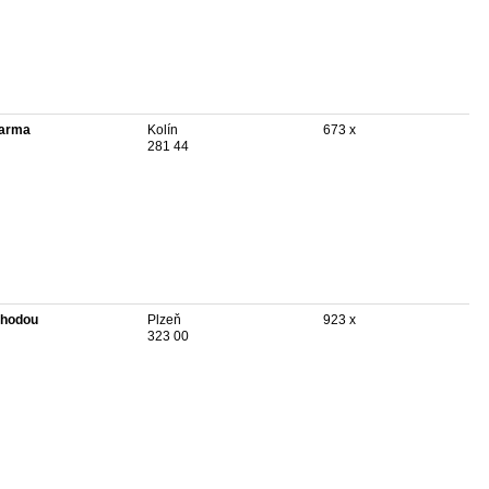
arma
Kolín
673 x
281 44
hodou
Plzeň
923 x
323 00