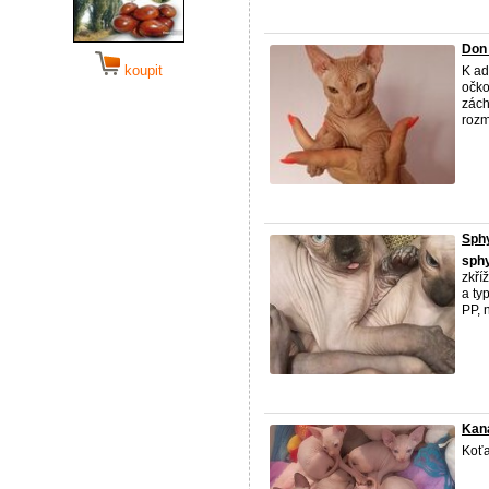
Don
koupit
K ad
očko
zách
rozm
Sphy
sph
zkří
a ty
PP, 
Kan
Koťa