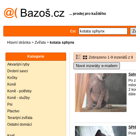
... prodej pro každého
Co:
Hlavní stránka
>
Zvířata
>
kotata sphynx
Kategorie
Zobrazeno 1-9 inzerátů z 9
Akvarijní ryby
Nové inzeráty e-mailem
Drobní savci
Sph
Kočky
Po z
Koně
milo
2 ko
Koně - potřeby
dále
Koně - služby
Psi
Ptactvo
Terarijní zvířata
Ostatní domácí
SPH
Posl
Krytí