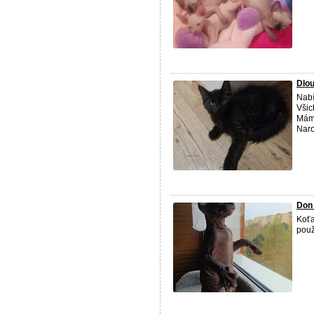
Dlou
Nabí
Všic
Mám
Narod
Don
Koťa
použ