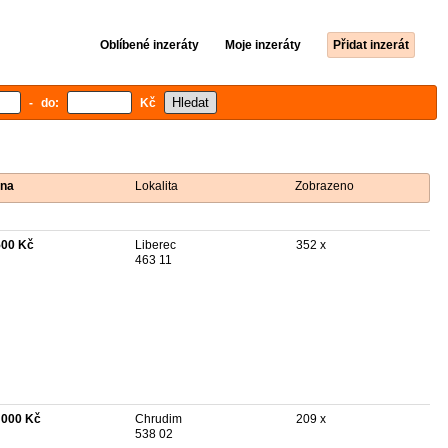
Oblíbené inzeráty
Moje inzeráty
Přidat inzerát
- do:
Kč
na
Lokalita
Zobrazeno
500 Kč
Liberec
352 x
463 11
 000 Kč
Chrudim
209 x
538 02