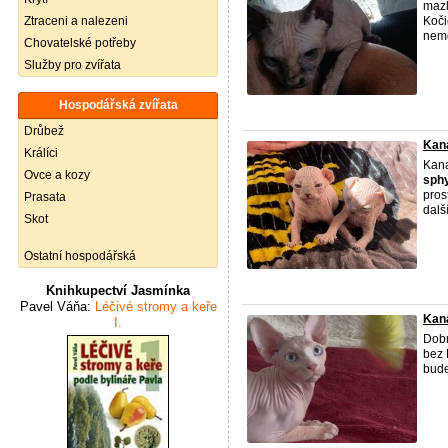
mazl
Ztraceni a nalezeni
Koči
nemo
Chovatelské potřeby
Služby pro zvířata
Hospodářská zvířata
Drůbež
Kan
Králíci
Kan
Ovce a kozy
sph
pros
Prasata
další
Skot
Ostatní hospodářská
Knihkupectví Jasmínka
Pavel Váňa:
Léčivé stromy a keře
Kan
I.
Dobr
bez 
bude