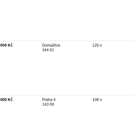
 000 Kč
Domažlice
120 x
344 01
 000 Kč
Praha 4
106 x
143 00