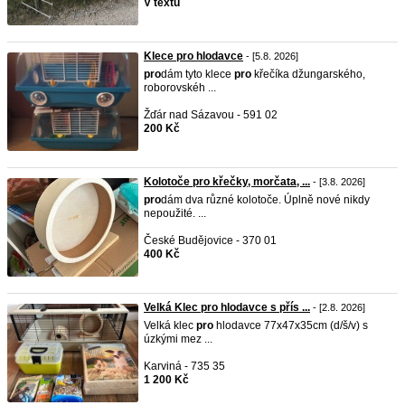
V textu
Klece pro hlodavce
- [5.8. 2026]
pro
dám tyto klece
pro
křečíka džungarského,
roborovskéh ...
Žďár nad Sázavou - 591 02
200 Kč
Kolotoče pro křečky, morčata, ...
- [3.8. 2026]
pro
dám dva různé kolotoče. Úplně nové nikdy
nepoužité. ...
České Budějovice - 370 01
400 Kč
Velká Klec pro hlodavce s přís ...
- [2.8. 2026]
Velká klec
pro
hlodavce 77x47x35cm (d/š/v) s
úzkými mez ...
Karviná - 735 35
1 200 Kč