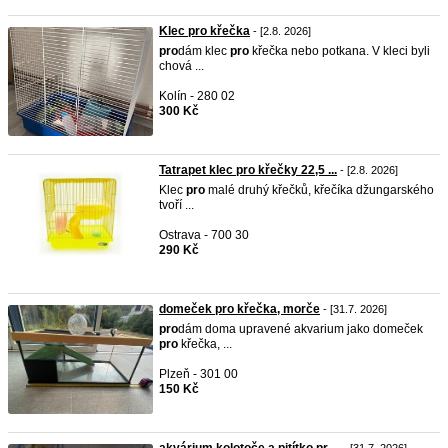
Klec pro křečka
- [2.8. 2026]
pro
dám klec
pro
křečka nebo potkana. V kleci byli
chová ...
Kolín - 280 02
300 Kč
Tatrapet klec pro křečky 22,5 ...
- [2.8. 2026]
Klec
pro
malé druhý křečků, křečíka džungarského
tvoří ...
Ostrava - 700 30
290 Kč
domeček pro křečka, morče
- [31.7. 2026]
pro
dám doma upravené akvarium jako domeček
pro
křečka, ...
Plzeň - 301 00
150 Kč