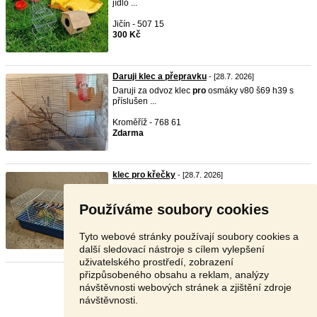
jídlo ...
Jičín - 507 15
300 Kč
Daruji klec a přepravku
- [28.7. 2026]
Daruji za odvoz klec
pro
osmáky v80 š69 h39 s
příslušen ...
Kroměříž - 768 61
Zdarma
klec pro křečky
- [28.7. 2026]
Nabízím klec
pro
křečky (1-2), rozměry 58 x 35 cm,
výšk ...
Používáme soubory cookies
Litoměřice - 410 02
350 Kč
Tyto webové stránky používají soubory cookies a
další sledovací nástroje s cílem vylepšení
uživatelského prostředí, zobrazení
přizpůsobeného obsahu a reklam, analýzy
Stránka:
1
2
3
Další
návštěvnosti webových stránek a zjištění zdroje
návštěvnosti.