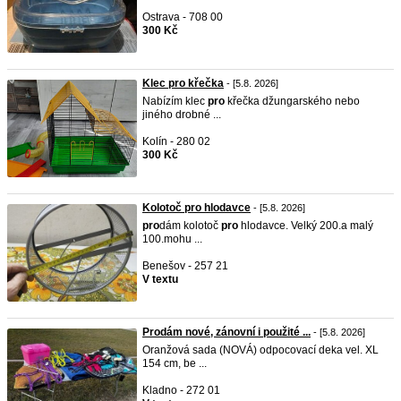
Ostrava - 708 00
300 Kč
Klec pro křečka
- [5.8. 2026]
Nabízím klec
pro
křečka džungarského nebo
jiného drobné ...
Kolín - 280 02
300 Kč
Kolotoč pro hlodavce
- [5.8. 2026]
pro
dám kolotoč
pro
hlodavce. Velký 200.a malý
100.mohu ...
Benešov - 257 21
V textu
Prodám nové, zánovní i použité ...
- [5.8. 2026]
Oranžová sada (NOVÁ) odpocovací deka vel. XL
154 cm, be ...
Kladno - 272 01