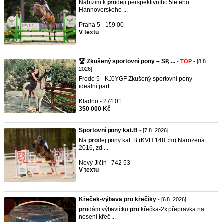
Nabízím k
pro
deji perspektivního 5letého
Hannoverskeho ...
Praha 5 - 159 00
V textu
🏆 Zkušený sportovní pony – SP, ...
-
TOP
- [8.8.
2026]
Frodo 5 - KJ0YGF Zkušený sportovní pony –
ideální part ...
Kladno - 274 01
350 000 Kč
Sportovní pony kat.B
- [7.8. 2026]
Na
pro
dej pony kat. B (KVH 148 cm) Narozena
2016, zd ...
Nový Jičín - 742 53
V textu
Křeček-výbava pro křečíky
- [6.8. 2026]
pro
dám výbavičku
pro
křečka-2x přepravka na
nosení křeč ...