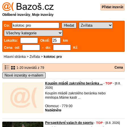
Přidat inzerát
Oblíbené inzeráty
,
Moje inzeráty
Co:
Lokalita:
Okolí:
km
Cena od:
- do:
Kč
Hlavní stránka
>
Zvířata
>
kolotoc pro
Cena
1-20 inzerátů z 79
Nové inzeráty e-mailem
Koupím mládě zakrslého beránka ...
-
TOP
- [8.8.
2026]
Koupím mládě zakrslého beránka nebo
minilopa.Máme kastr ...
Olomouc - 779 00
Nabídněte
Perspektivní valach do sportu
-
TOP
- [8.8. 2026]