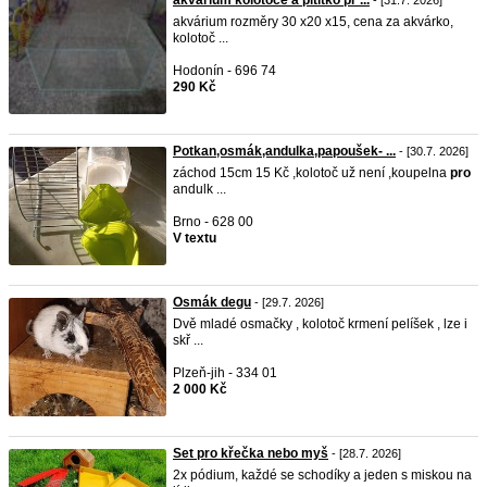
akvárium kolotoče a pitítko pr ...
- [31.7. 2026]
akvárium rozměry 30 x20 x15, cena za akvárko,
kolotoč ...
Hodonín - 696 74
290 Kč
Potkan,osmák,andulka,papoušek- ...
- [30.7. 2026]
záchod 15cm 15 Kč ,kolotoč už není ,koupelna
pro
andulk ...
Brno - 628 00
V textu
Osmák degu
- [29.7. 2026]
Dvě mladé osmačky , kolotoč krmení pelíšek , lze i
skř ...
Plzeň-jih - 334 01
2 000 Kč
Set pro křečka nebo myš
- [28.7. 2026]
2x pódium, každé se schodíky a jeden s miskou na