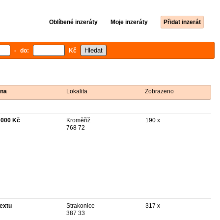
Oblíbené inzeráty
Moje inzeráty
Přidat inzerát
- do:
Kč
na
Lokalita
Zobrazeno
 000 Kč
Kroměříž
190 x
768 72
textu
Strakonice
317 x
387 33