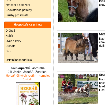
KVH 
Ztraceni a nalezeni
chov
Chovatelské potřeby
Služby pro zvířata
Hospodářská zvířata
Drůbež
Shet
Králíci
Nabí
Ovce a kozy
cho
dalš
Prasata
Skot
Ostatní hospodářská
Knihkupectví Jasmínka
Jiří Janča, Josef A. Zentrich:
Spor
Herbář léčivých rostlin - komplet
1.-7.díl
Nabí
post
leto
Lice