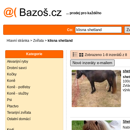
... prodej pro každého
Co:
Hlavní stránka
>
Zvířata
>
klisna shetland
Kategorie
Zobrazeno 1-8 inzerátů z 8
Akvarijní ryby
Nové inzeráty e-mailem
Drobní savci
shet
Kočky
shet
Koně
100c
Zvlá
Koně - potřeby
výsta
Koně - služby
Psi
Ptactvo
Terarijní zvířata
Ostatní domácí
Shet
Nabí
Krytí