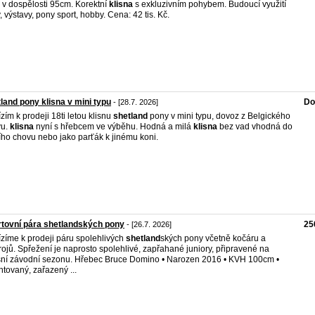
v dospělosti 95cm. Korektní
klisna
s exkluzivním pohybem. Budoucí využití
, výstavy, pony sport, hobby. Cena: 42 tis. Kč.
land pony klisna v mini typu
Do
- [28.7. 2026]
zím k prodeji 18ti letou klisnu
shetland
pony v mini typu, dovoz z Belgického
vu.
klisna
nyní s hřebcem ve výběhu. Hodná a milá
klisna
bez vad vhodná do
ího chovu nebo jako parťák k jinému koni.
tovní pára shetlandských pony
25
- [26.7. 2026]
zíme k prodeji páru spolehlivých
shetland
ských pony včetně kočáru a
rojů. Spřežení je naprosto spolehlivé, zapřahané juniory, připravené na
šní závodní sezonu. Hřebec Bruce Domino • Narozen 2016 • KVH 100cm •
ntovaný, zařazený ...