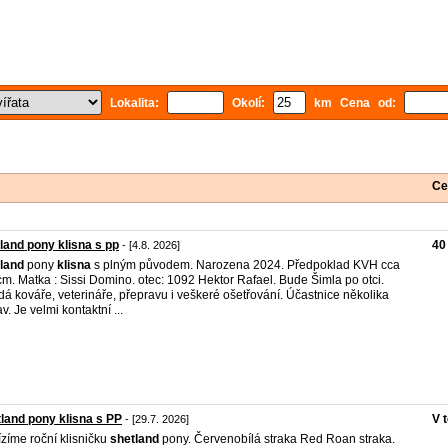
Lokalita:
Okolí:
km Cena od:
Ce
land pony klisna s pp
40
- [4.8. 2026]
land
pony
klisna
s plným původem. Narozena 2024. Předpoklad KVH cca
m. Matka : Sissi Domino. otec: 1092 Hektor Rafael. Bude Šimla po otci.
dá kováře, veterináře, přepravu i veškeré ošetřování. Účastnice několika
v. Je velmi kontaktní ...
land pony klisna s PP
V 
- [29.7. 2026]
zíme roční klisničku
shetland
pony. Červenobílá straka Red Roan straka.