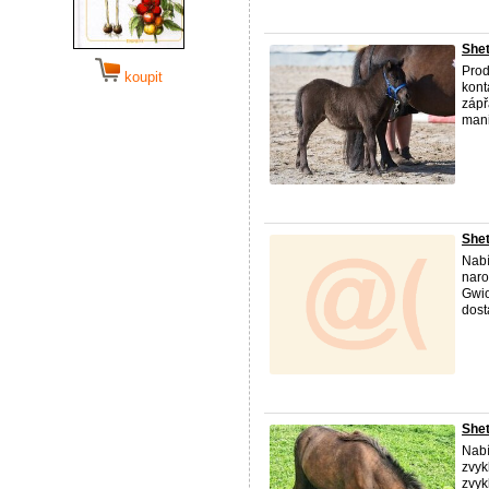
Shet
Prod
koupit
kont
zápř
mani
Shet
Nabí
naro
Gwio
dost
Shet
Nabí
zvyk
zvyk