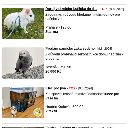
Daruji zakrslého králíčka do d ...
-
TOP
- [9.8. 2026]
Z rodinných důvodů hledáme milující domov pro
našeho za ...
Praha 9 - 198 00
Zdarma
Prodám samičku žaka šedého
- [9.8. 2026]
Z důvodu probíhající rekonstrukce domu nabízím k
prodej ...
Jeseník - 790 58
20 000 Kč
Klec pro psa
-
TOP
- [9.8. 2026]
K dispozici krásné, masivní odkládací
klece
pro
Vaše ha ...
Hradec Králové - 500 02
V textu