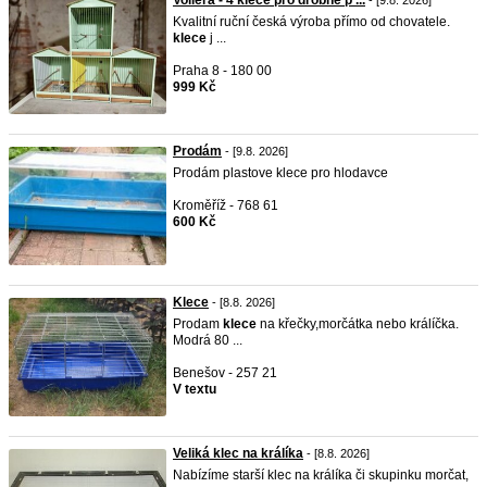
Voliéra - 4 klece pro drobné p ...
- [9.8. 2026]
Kvalitní ruční česká výroba přímo od chovatele.
klece
j ...
Praha 8 - 180 00
999 Kč
Prodám
- [9.8. 2026]
Prodám plastove klece pro hlodavce
Kroměříž - 768 61
600 Kč
Klece
- [8.8. 2026]
Prodam
klece
na křečky,morčátka nebo králíčka.
Modrá 80 ...
Benešov - 257 21
V textu
Veliká klec na králíka
- [8.8. 2026]
Nabízíme starší klec na králíka či skupinku morčat,