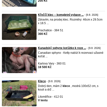
200 Kč
Křeččí klec – kompletní vybave ...
- [9.8. 2026]
Zdravím, na prodej klec. Rozměry: 46cm x 29.5cm
x 18.5 ...
Prachatice - 384 51
300 Kč
Kanadský sphynx koťátko k reze ...
- [9.8. 2026]
Canadian sphynx - Ketty nabízí k rezervaci užasné
koťát ...
Karlovy Vary - 360 01
18 500 Kč
Klece
- [9.8. 2026]
Dobrý den, mám 2
klece
, modrá 100x52 cm, s
kouli a drž ...
Litoměřice - 412 01
V textu