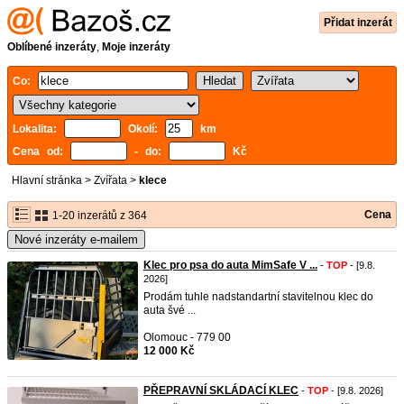
Přidat inzerát
Oblíbené inzeráty
,
Moje inzeráty
Co:
Lokalita:
Okolí:
km
Cena od:
- do:
Kč
Hlavní stránka
>
Zvířata
>
klece
Cena
1-20 inzerátů z 364
Nové inzeráty e-mailem
Klec pro psa do auta MimSafe V ...
-
TOP
- [9.8.
2026]
Prodám tuhle nadstandartní stavitelnou klec do
auta švé ...
Olomouc - 779 00
12 000 Kč
PŘEPRAVNÍ SKLÁDACÍ KLEC
-
TOP
- [9.8. 2026]