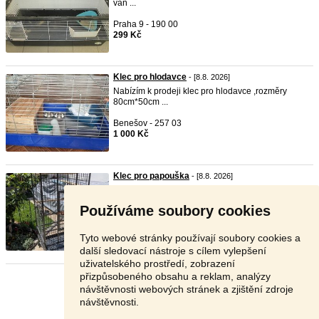
van ...
Praha 9 - 190 00
299 Kč
Klec pro hlodavce
- [8.8. 2026]
Nabízím k prodeji klec pro hlodavce ,rozměry
80cm*50cm ...
Benešov - 257 03
1 000 Kč
Klec pro papouška
- [8.8. 2026]
Prodám použitou klec pro papouška. Klec má
rozměry 60x5 ...
Používáme soubory cookies
Vyškov - 683 35
3 000 Kč
Tyto webové stránky používají soubory cookies a
další sledovací nástroje s cílem vylepšení
uživatelského prostředí, zobrazení
přizpůsobeného obsahu a reklam, analýzy
Stránka:
1
2
3
Další
návštěvnosti webových stránek a zjištění zdroje
návštěvnosti.