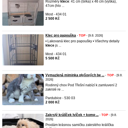
Rozměry
klece
: 41 cm (šírka) x 46 cm (výška),
47cm (hlo ...
Most - 434 01
2 500 Kč
Klec pro papouška
-
TOP
- [9.8. 2026]
• Lakovaná klec pro papoušky • Všechny detaily
klece
js ...
Most - 434 01
5 500 Kč
Vymazlená miminka plyšových be ...
-
TOP
- [9.8.
2026]
Rodinný chov Pod Třešní nabízí k zamluvení 2
zakrslé re ...
Pardubice - 530 03
2 000 Kč
Zakrslý králíček lvíček + komp ...
-
TOP
- [9.8.
2026]
Prodám krásnou samičku zakrslého králíčka