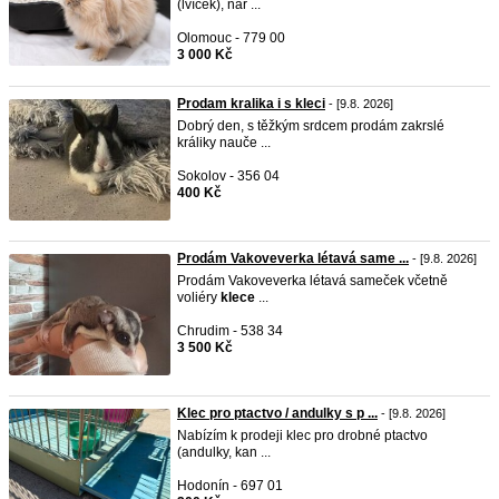
(lvíček), nar ...
Olomouc - 779 00
3 000 Kč
Prodam kralika i s kleci
- [9.8. 2026]
Dobrý den, s těžkým srdcem prodám zakrslé
králiky nauče ...
Sokolov - 356 04
400 Kč
Prodám Vakoveverka létavá same ...
- [9.8. 2026]
Prodám Vakoveverka létavá sameček včetně
voliéry
klece
...
Chrudim - 538 34
3 500 Kč
Klec pro ptactvo / andulky s p ...
- [9.8. 2026]
Nabízím k prodeji klec pro drobné ptactvo
(andulky, kan ...
Hodonín - 697 01