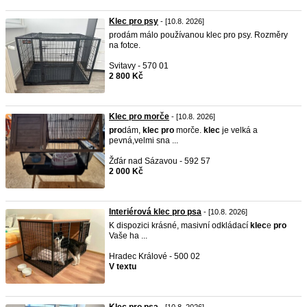
Klec pro psy
- [10.8. 2026]
prodám málo používanou klec pro psy. Rozměry
na fotce.
Svitavy - 570 01
2 800 Kč
Klec pro morče
- [10.8. 2026]
pro
dám,
klec
pro
morče.
klec
je velká a
pevná,velmi sna ...
Žďár nad Sázavou - 592 57
2 000 Kč
Interiérová klec pro psa
- [10.8. 2026]
K dispozici krásné, masivní odkládací
klec
e
pro
Vaše ha ...
Hradec Králové - 500 02
V textu