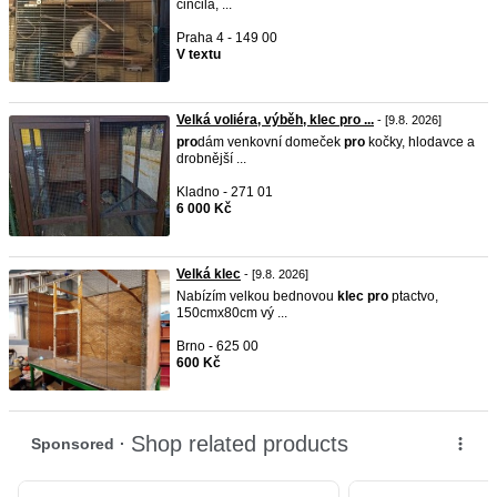
činčila, ...
Praha 4 - 149 00
V textu
Velká voliéra, výběh, klec pro ...
- [9.8. 2026]
pro
dám venkovní domeček
pro
kočky, hlodavce a
drobnější ...
Kladno - 271 01
6 000 Kč
Velká klec
- [9.8. 2026]
Nabízím velkou bednovou
klec
pro
ptactvo,
150cmx80cm vý ...
Brno - 625 00
600 Kč