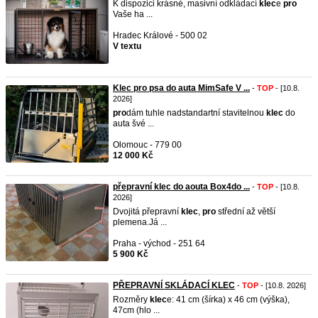
K dispozici krásné, masivní odkládací
klec
e
pro
Vaše ha ...
Hradec Králové - 500 02
V textu
Klec pro psa do auta MimSafe V ...
-
TOP
- [10.8.
2026]
pro
dám tuhle nadstandartní stavitelnou
klec
do
auta švé ...
Olomouc - 779 00
12 000 Kč
přepravní klec do aouta Box4do ...
-
TOP
- [10.8.
2026]
Dvojitá přepravní
klec
,
pro
střední až větší
plemena.Já ...
Praha - východ - 251 64
5 900 Kč
PŘEPRAVNÍ SKLÁDACÍ KLEC
-
TOP
- [10.8. 2026]
Rozměry
klec
e: 41 cm (šírka) x 46 cm (výška),
47cm (hlo ...