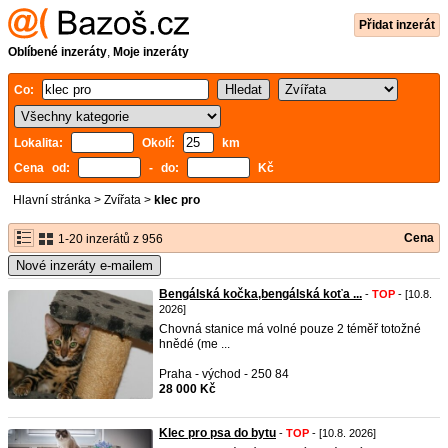
Přidat inzerát
Oblíbené inzeráty
,
Moje inzeráty
Co:
Lokalita:
Okolí:
km
Cena od:
- do:
Kč
Hlavní stránka
>
Zvířata
>
klec pro
Cena
1-20 inzerátů z 956
Nové inzeráty e-mailem
Bengálská kočka,bengálská koťa ...
-
TOP
- [10.8.
2026]
Chovná stanice má volné pouze 2 téměř totožné
hnědé (me ...
Praha - východ - 250 84
28 000 Kč
Klec pro psa do bytu
-
TOP
- [10.8. 2026]