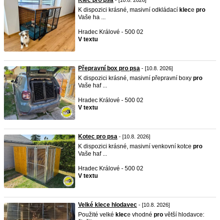
Klec pro psa
- [10.8. 2026]
K dispozici krásné, masivní odkládací
klec
e
pro
Vaše ha ...
Hradec Králové - 500 02
V textu
Přepravní box pro psa
- [10.8. 2026]
K dispozici krásné, masivní přepravní boxy
pro
Vaše haf ...
Hradec Králové - 500 02
V textu
Kotec pro psa
- [10.8. 2026]
K dispozici krásné, masivní venkovní kotce
pro
Vaše haf ...
Hradec Králové - 500 02
V textu
Velké klece hlodavec
- [10.8. 2026]
Použité velké
klec
e vhodné
pro
větší hlodavce: