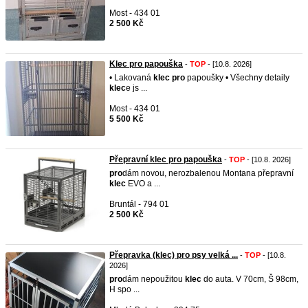
Most - 434 01
2 500 Kč
Klec pro papouška
-
TOP
- [10.8. 2026]
• Lakovaná
klec
pro
papoušky • Všechny detaily
klec
e js ...
Most - 434 01
5 500 Kč
Přepravní klec pro papouška
-
TOP
- [10.8. 2026]
pro
dám novou, nerozbalenou Montana přepravní
klec
EVO a ...
Bruntál - 794 01
2 500 Kč
Přepravka (klec) pro psy velká ...
-
TOP
- [10.8.
2026]
pro
dám nepoužitou
klec
do auta. V 70cm, Š 98cm,
H spo ...