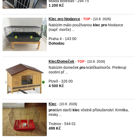
Mladá Boleslav - 294 75
1 200 Kč
Klec pro hlodavce
-
TOP
- [10.8. 2026]
Nabízím málo používanou
klec
pro
hlodavce
(např. morče) ...
Praha 4 - 143 00
Dohodou
Klec/Domeček
-
TOP
- [10.8. 2026]
Nabízím domeček
pro
králíčka/morče. Preferuji
osobní př ...
Plzeň - 326 00
4 500 Kč
Klec
- [10.8. 2026]
pro
dám starší
klec
včetně příslušenství. Krmítka,
misky ...
Trutnov - 544 01
499 Kč