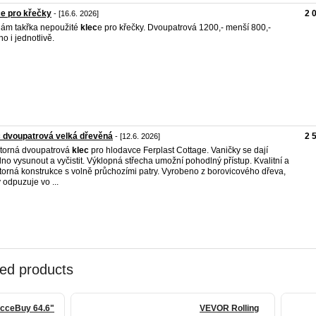
e pro křečky
2 
- [16.6. 2026]
ám takřka nepoužité
klec
e pro křečky. Dvoupatrová 1200,- menší 800,-
o i jednotlivě.
 dvoupatrová velká dřevěná
2 
- [12.6. 2026]
torná dvoupatrová
klec
pro hlodavce Ferplast Cottage. Vaničky se dají
no vysunout a vyčistit. Výklopná střecha umožní pohodlný přístup. Kvalitní a
torná konstrukce s volně průchozími patry. Vyrobeno z borovicového dřeva,
ý odpuzuje vo ...