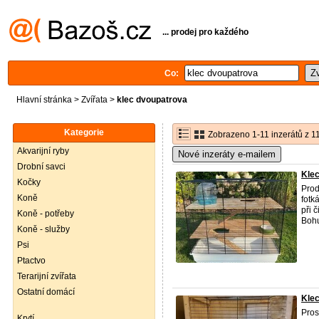
... prodej pro každého
Co:
Hlavní stránka
>
Zvířata
>
klec dvoupatrova
Kategorie
Zobrazeno 1-11 inzerátů z 1
Akvarijní ryby
Nové inzeráty e-mailem
Drobní savci
Klec
Kočky
Prod
Koně
fotk
při 
Koně - potřeby
Bohu
Koně - služby
Psi
Ptactvo
Terarijní zvířata
Ostatní domácí
Klec
Pros
Krytí