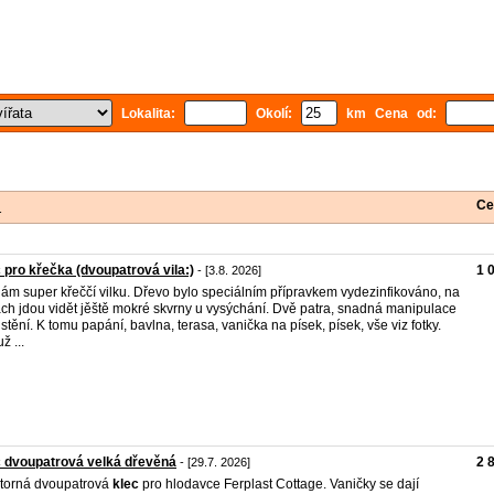
Lokalita:
Okolí:
km Cena od:
Ce
1
 pro křečka (dvoupatrová vila:)
1 
- [3.8. 2026]
ám super křeččí vilku. Dřevo bylo speciálním přípravkem vydezinfikováno, na
ách jdou vidět jěště mokré skvrny u vysýchání. Dvě patra, snadná manipulace
čistění. K tomu papání, bavlna, terasa, vanička na písek, písek, vše viz fotky.
ž ...
 dvoupatrová velká dřevěná
2 
- [29.7. 2026]
torná dvoupatrová
klec
pro hlodavce Ferplast Cottage. Vaničky se dají