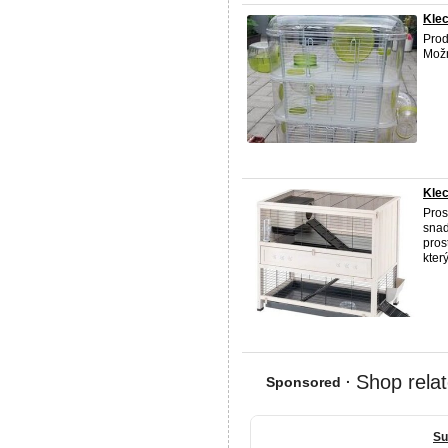
Klec
Prod
Možn
Klec
Pros
snad
pros
kter