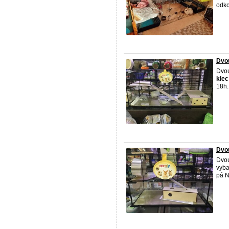
odko
Dvou
Dvo
klec
18h.
Dvou
Dvo
vyba
pá N