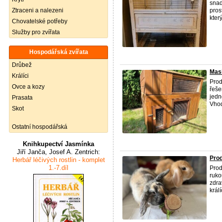
snad
Ztraceni a nalezeni
pros
kter
Chovatelské potřeby
Služby pro zvířata
Hospodářská zvířata
Drůbež
Masi
Králíci
Prod
Ovce a kozy
řeše
jedn
Prasata
Vhod
Skot
Ostatní hospodářská
Knihkupectví Jasmínka
Jiří Janča, Josef A. Zentrich:
Prod
Herbář léčivých rostlin - komplet
1.-7.díl
Prod
ruko
zdra
králí