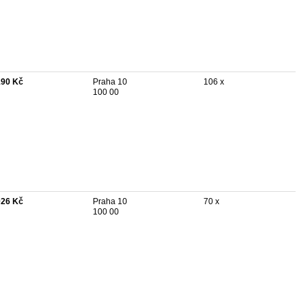
190 Kč
Praha 10
106 x
100 00
026 Kč
Praha 10
70 x
100 00