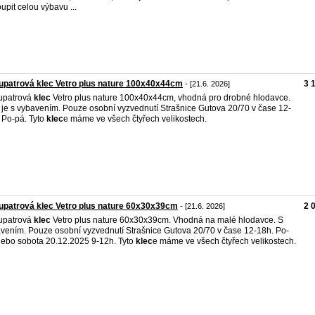
upit celou výbavu ...
patrová klec Vetro plus nature 100x40x44cm
3 
- [21.6. 2026]
upatrová
klec
Vetro plus nature 100x40x44cm, vhodná pro drobné hlodavce.
je s vybavením. Pouze osobní vyzvednutí Strašnice Gutova 20/70 v čase 12-
 Po-pá. Tyto
klec
e máme ve všech čtyřech velikostech.
patrová klec Vetro plus nature 60x30x39cm
2 
- [21.6. 2026]
upatrová
klec
Vetro plus nature 60x30x39cm. Vhodná na malé hlodavce. S
vením. Pouze osobní vyzvednutí Strašnice Gutova 20/70 v čase 12-18h. Po-
ebo sobota 20.12.2025 9-12h. Tyto
klec
e máme ve všech čtyřech velikostech.