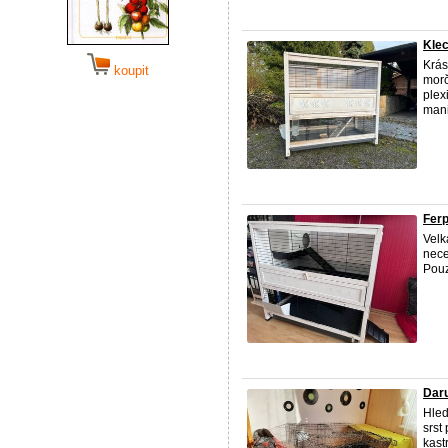
Klec
Krás
koupit
morč
plex
mani
Ferp
Velk
nece
Pouz
Daru
Hled
srst
kast