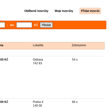
Oblíbené inzeráty
Moje inzeráty
Přidat inzerát
- do:
Kč
na
Lokalita
Zobrazeno
000 Kč
Ostrava
54 x
742 83
800 Kč
Praha 4
66 x
140 00