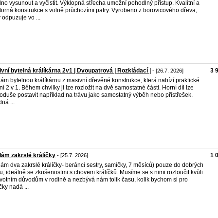
no vysunout a vyčistit. Výklopná střecha umožní pohodlný přístup. Kvalitní a
torná konstrukce s volně průchozími patry. Vyrobeno z borovicového dřeva,
ý odpuzuje vo ...
vní bytelná králíkárna 2v1 | Dvoupatrová | Rozkládací |
3 
- [26.7. 2026]
ám bytelnou králíkárnu z masivní dřevěné konstrukce, která nabízí praktické
ní 2 v 1. Během chvilky ji lze rozložit na dvě samostatné části. Horní díl lze
oduše postavit například na trávu jako samostatný výběh nebo přístřešek.
ná ...
ám zakrslé králíčky
1 
- [25.7. 2026]
ám dva zakrslé králíčky- beránci sestry, samičky, 7 měsíců) pouze do dobrých
u, ideálně se zkušenostmi s chovem králíčků. Musíme se s nimi rozloučit kvůli
votním důvodům v rodině a nezbývá nám tolik času, kolik bychom si pro
čky nadá ...