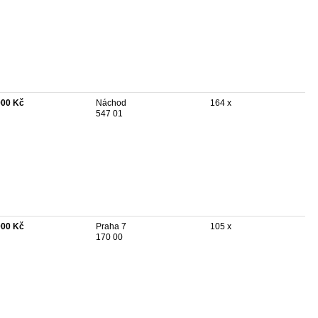
900 Kč
Náchod
164 x
547 01
000 Kč
Praha 7
105 x
170 00