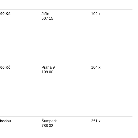
990 Kč
Jičín
102 x
507 15
500 Kč
Praha 9
104 x
199 00
hodou
Šumperk
351 x
788 32