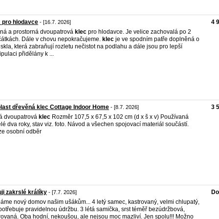
 pro hlodavce
4 
- [16.7. 2026]
ná a prostorná dvoupatrová
klec
pro hlodavce. Je velice zachovalá po 2
átkách. Dále v chovu nepokračujeme.
klec
je ve spodním patře doplněná o
iskla, která zabraňují rozletu nečistot na podlahu a dále jsou pro lepší
pulaci přidělány k ...
last dřevěná klec Cottage Indoor Home
3 
- [8.7. 2026]
á dvoupatrová
klec
Rozměr 107,5 x 67,5 x 102 cm (d x š x v) Používaná
lé dva roky, stav viz. foto. Návod a všechen spojovací materiál součástí.
e osobní odběr
ji zakrslé králíky
Do
- [7.7. 2026]
áme nový domov našim ušákům... 4 letý samec, kastrovaný, velmi chlupatý,
 potřebuje pravidelnou údržbu. 3 létá samička, srst téměř bezúdržbová,
rovaná. Oba hodní, nekoušou, ale nejsou moc mazliví. Jen spolu!!! Možno