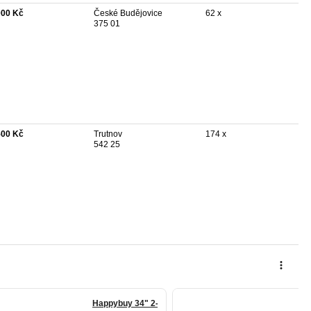
000 Kč
České Budějovice
62 x
375 01
500 Kč
Trutnov
174 x
542 25