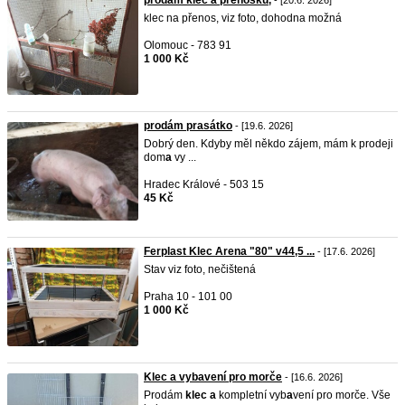
prodám klec a přenosku,
- [20.6. 2026]
klec na přenos, viz foto, dohodna možná
Olomouc - 783 91
1 000 Kč
prodám prasátko
- [19.6. 2026]
Dobrý den. Kdyby měl někdo zájem, mám k prodeji
dom
a
vy ...
Hradec Králové - 503 15
45 Kč
Ferplast Klec Arena "80" v44,5 ...
- [17.6. 2026]
Stav viz foto, nečištená
Praha 10 - 101 00
1 000 Kč
Klec a vybavení pro morče
- [16.6. 2026]
Prodám
klec
a
kompletní vyb
a
vení pro morče. Vše