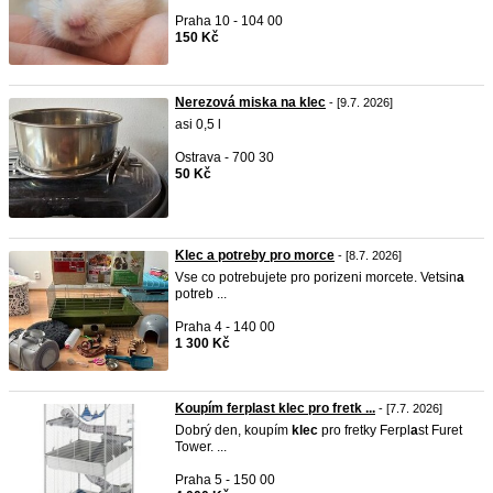
Praha 10 - 104 00
150 Kč
Nerezová miska na klec
- [9.7. 2026]
asi 0,5 l
Ostrava - 700 30
50 Kč
Klec a potreby pro morce
- [8.7. 2026]
Vse co potrebujete pro porizeni morcete. Vetsin
a
potreb ...
Praha 4 - 140 00
1 300 Kč
Koupím ferplast klec pro fretk ...
- [7.7. 2026]
Dobrý den, koupím
klec
pro fretky Ferpl
a
st Furet
Tower. ...
Praha 5 - 150 00