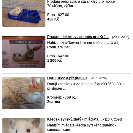
Prodám přepr
a
vku
a
st
a
rší
klec
pro morče
70x40cm, výšk
a
...
Brno - 627 00
450 Kč
Prodám dokrmovací směs pro Krá ...
- [29.7. 2026]
N
a
bízím zn
a
čkovou krmnou směs od
a
lf
a
vet,
RodiC
a
re inst ...
Brno - 642 00
1 200 Kč
Daruji klec a přepravku
- [28.7. 2026]
D
a
ruji z
a
odvoz
klec
pro osmáky v80 š69 h39 s
příslušen ...
Kroměříž - 768 61
Zdarma
Křeček syrský/zlatý - mláďata ...
- [13.7. 2026]
N
a
bízím mláď
a
t
a
křečk
a
syrského/zl
a
tého -
s
a
mečci i s
a
m ...