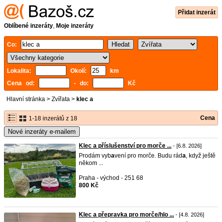
Přidat inzerát
Oblíbené inzeráty
,
Moje inzeráty
Co:
Lokalita:
Okolí:
km
Cena od:
- do:
Kč
Hlavní stránka
>
Zvířata
>
klec a
Cena
1-18 inzerátů z 18
Nové inzeráty e-mailem
Klec a příslušenství pro morče ...
- [6.8. 2026]
Prodám vyb
a
vení pro morče. Budu rád
a
, když ještě
někom ...
Praha - východ - 251 68
800 Kč
Klec a přepravka pro morče/hlo ...
- [4.8. 2026]