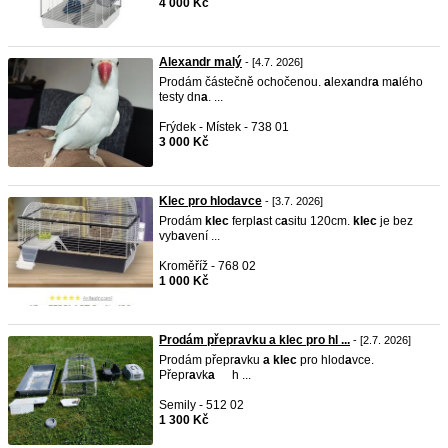
4 000 Kč
Alexandr malý
- [4.7. 2026]
Prodám částečně ochočenou.
a
lex
a
ndr
a
m
a
lého
testy dn
a
. ...
Frýdek - Místek - 738 01
3 000 Kč
Klec pro hlodavce
- [3.7. 2026]
Prodám
klec
ferpl
a
st c
a
situ 120cm.
klec
je bez
vyb
a
vení ...
Kroměříž - 768 02
1 000 Kč
Prodám přepravku a klec pro hl ...
- [2.7. 2026]
Prodám přepr
a
vku
a
klec
pro hlod
a
vce.
Přepr
a
vk
a
h ...
Semily - 512 02
1 300 Kč