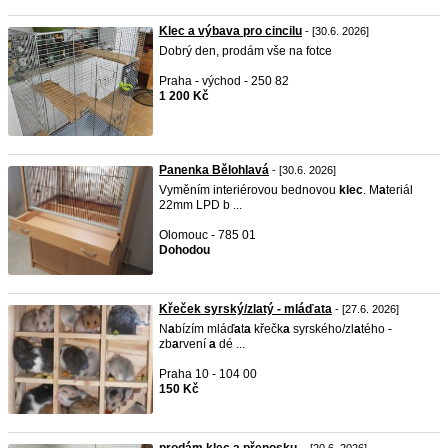
Klec a výbava pro cincilu
- [30.6. 2026]
Dobrý den, prodám vše na fotce
Praha - východ - 250 82
1 200 Kč
Panenka Bělohlavá
- [30.6. 2026]
Vyměním interiérovou bednovou
klec
. M
a
teriál
22mm LPD b ...
Olomouc - 785 01
Dohodou
Křeček syrský/zlatý - mláďata
- [27.6. 2026]
N
a
bízím mláď
a
t
a
křečk
a
syrského/zl
a
tého -
zb
a
rvení
a
dé ...
Praha 10 - 104 00
150 Kč