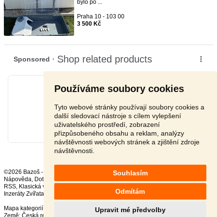
bylo po ...
Praha 10 - 103 00
3 500 Kč
Používáme soubory cookies
Tyto webové stránky používají soubory cookies a
další sledovací nástroje s cílem vylepšení
uživatelského prostředí, zobrazení
přizpůsobeného obsahu a reklam, analýzy
návštěvnosti webových stránek a zjištění zdroje
návštěvnosti.
©2026 Bazoš -
Inzerce, Bazar
Souhlasím
Nápověda
,
Dotazy
,
Hodnocení
,
Kontakt
,
Reklama
,
Podmínky
,
Ochrana údajů
,
RSS
,
Odmítám
Inzeráty Zvířata celkem:
41823
, za 24 hodin:
2401
Mapa kategorií
,
Nejvyhledávanější výrazy
Upravit mé předvolby
Země:
Česká republika
,
Slovensko
,
Polsko
,
Rakousko