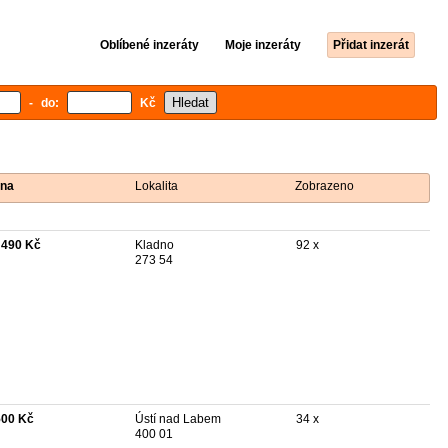
Oblíbené inzeráty
Moje inzeráty
Přidat inzerát
- do:
Kč
na
Lokalita
Zobrazeno
 490 Kč
Kladno
92 x
273 54
500 Kč
Ústí nad Labem
34 x
400 01