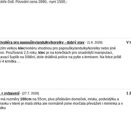
obře čistí. Původní cena 2890,- nyní 1500,-
/voliéra pro papoušky/andulky/korelky - dobrý stav
V 
- [1.8. 2026]
zím velkou
klec
/voliéru vhodnou pro papoušky/andulky/korelky nebo jiné
tvo. Používaná 2,5 roku,
klec
je na kolečkách pro snadnější manipulaci,
avací šuplík na čištění, dole drátěná police na pytle s krmivem. Na fotce ještě
 4 krmítka ...
 + vybavení
1 
- [27.7. 2026]
má rozměry
100cm
na 55cm, plus přidávám domeček, misku, podestýlku a
ravku v které je malá dírka ale normálně jsme morčata převáželi i miminka a v
ádku