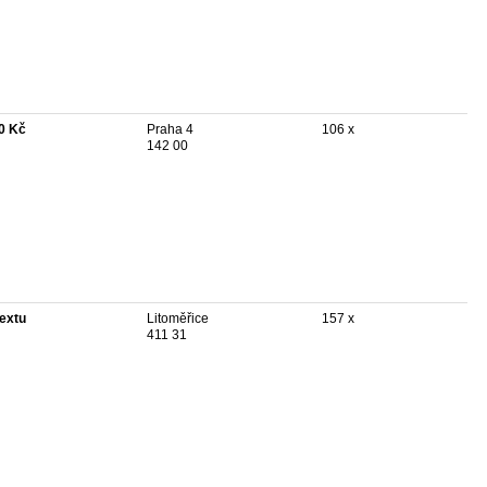
0 Kč
Praha 4
106 x
142 00
textu
Litoměřice
157 x
411 31