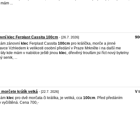
 mám ...
vní klec Ferplast Cassita 100cm
90
- [26.7. 2026]
dám zánovní
klec
Ferplast Cassita
100cm
pro králíčka, morče a jinné
avce Vzhledem k velikosti osobní předání v Praze Mrkněte i na další me
ráty kde mám v nabídce ještě jinou
klec
, dřevěný troufám jsi říct nový bytelny
 senik, ...
 morčete králík velká
V 
- [22.7. 2026]
dám
klec
pro dvě morčata či králíka, je veliká, cca
100cm
. Před předáním
 vyčištěná. Cena 700,-