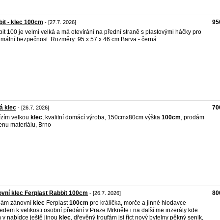
it - klec 100cm
95
- [27.7. 2026]
it 100 je velmi velká a má otevírání na přední straně s plastovými háčky pro
mální bezpečnost. Rozměry: 95 x 57 x 46 cm Barva - černá
á klec
70
- [26.7. 2026]
zím velkou
klec
, kvalitní domácí výroba, 150cmx80cm výška
100cm
, prodám
enu materiálu, Brno
vní klec Ferplast Rabbit 100cm
80
- [26.7. 2026]
dám zánovní
klec
Ferplast
100cm
pro králíčka, morče a jinné hlodavce
edem k velikosti osobní předání v Praze Mrkněte i na další me inzeráty kde
v nabídce ještě jinou
klec
, dřevěný troufám jsi říct nový bytelny pěkný senik,