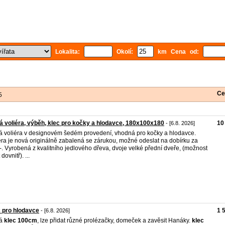
Lokalita:
Okolí:
km Cena od:
Ce
5
á voliéra, výběh, klec pro kočky a hlodavce, 180x100x180
10
- [6.8. 2026]
á voliéra v designovém šedém provedení, vhodná pro kočky a hlodavce.
éra je nová originálně zabalená se zárukou, možné odeslat na dobírku za
-. Vyrobená z kvalitního jedlového dřeva, dvoje velké přední dveře, (možnost
 dovnitř). ...
 pro hlodavce
1 
- [6.8. 2026]
ká
klec
100cm
, lze přidat různé prolézačky, domeček a zavěsit Hanáky.
klec