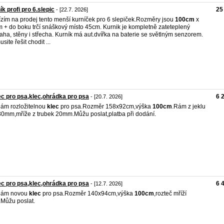
ík profi pro 6.slepic
25
- [22.7. 2026]
zím na prodej tento menší kurníček pro 6 slepiček.Rozměry jsou
100cm
x
 + do boku trčí snáškový místo 45cm. Kurnik je kompletně zateteplený
aha, stěny i střecha. Kurník má aut.dvířka na baterie se světlným senzorem.
site řešit chodit ...
c pro psa,klec,ohrádka pro psa
6 
- [20.7. 2026]
ám rozložitelnou
klec
pro psa.Rozměr 158x92cm,výška
100cm
.Rám z jeklu
0mm,mříže z trubek 20mm.Můžu poslat,platba při dodání.
c pro psa,klec,ohrádka pro psa
6 
- [12.7. 2026]
dám novou
klec
pro psa.Rozměr 140x94cm,výška
100cm
,rozteč mříží
Můžu poslat.