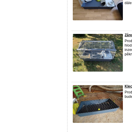
dále
Záno
Pro
hlod
inze
pěkný
Klec
Pro
bude