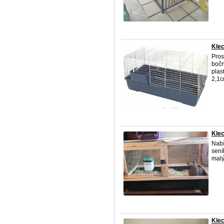
Kle
Pros
bočn
plas
2,1cm
Kle
Nab
sení
mal
Kle