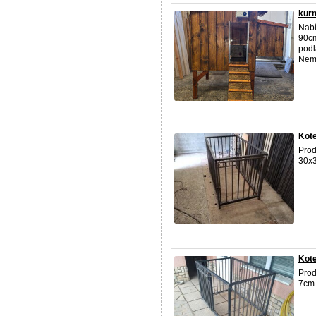
kurn
Nabí
90cm
podl
Nemu
Kote
Prod
30x3
Kote
Pro
7cm.