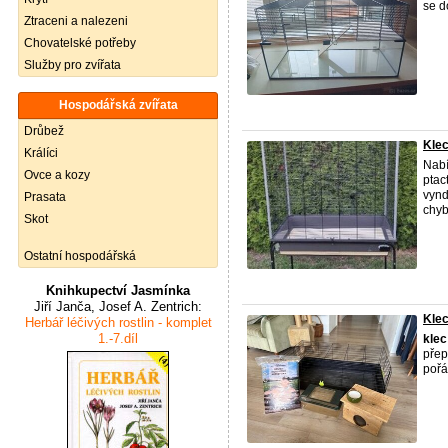
se d
Ztraceni a nalezeni
Chovatelské potřeby
Služby pro zvířata
Hospodářská zvířata
Drůbež
Klec
Králíci
Nabí
Ovce a kozy
ptac
vynd
Prasata
chybí
Skot
Ostatní hospodářská
Knihkupectví Jasmínka
Jiří Janča, Josef A. Zentrich:
Klec
Herbář léčivých rostlin - komplet
1.-7.díl
klec
přep
poř