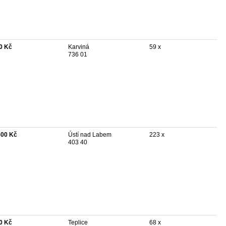
0 Kč
Karviná
59 x
736 01
500 Kč
Ústí nad Labem
223 x
403 40
0 Kč
Teplice
68 x