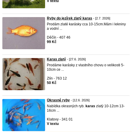
V textu
Ryby do jezírek zlatý karas
- [2.7. 2026]
Prodám zlaté karásky cca 10-15cm.Mám i lekniny
a vodní ...
Děčín - 407 46
99 Kč
Karas zlatý
- [27.6. 2026]
Prodáme karásky z vlastního chovu o velikosti 5-
10cm ce ...
Zlín - 763 12
50 Kč
Okrasné ryby
- [12.6. 2026]
Nabídka okrasných ryb.
karas
zlatý 10-12cm 13-
16cm ...
Klatovy - 341 01
V textu