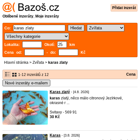
Přidat inzerát
Oblíbené inzeráty
,
Moje inzeráty
Co:
Lokalita:
Okolí:
km
Cena od:
- do:
Kč
Hlavní stránka
>
Zvířata
>
karas zlaty
Cena
1-12 inzerátů z 12
Nové inzeráty e-mailem
Karas zlatý
- [4.8. 2026]
karas
zlatý, něco málo citronový Jezírkové,
okrasné r ...
Svitavy - 569 91
30 Kč
Karas
- [3.8. 2026]