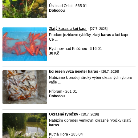
Ústí nad Orlicí - 565 01
Dohodou
Zlatý karas a koi kapr
- [27.7. 2026]
Prodám jezírkové rybičky, zlatý
karas
a koi kapr .
Ce ...
Rychnov nad Kněžnou - 516 01
30 Kč
koi jesen vyza jeseter karas
- [26.7. 2026]
​Nabízíme k prodeji široký výběr okrasných ryb pro
vaše ...
Příbram - 261 01
Dohodou
Okrasné rybičky
- [10.7. 2026]
Nabízím k prodeji venkovní okrasné rybičky (zlatý
karas
...
Kutná Hora - 285 04