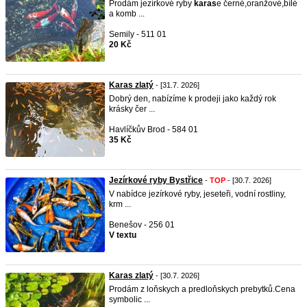
Prodám jezírkové ryby
karas
e černé,oranžové,bílé
a komb ...
Semily - 511 01
20 Kč
Karas zlatý
- [31.7. 2026]
Dobrý den, nabízíme k prodeji jako každý rok
krásky čer ...
Havlíčkův Brod - 584 01
35 Kč
Jezírkové ryby Bystřice
-
TOP
- [30.7. 2026]
V nabídce jezírkové ryby, jeseteři, vodní rostliny,
krm ...
Benešov - 256 01
V textu
Karas zlatý
- [30.7. 2026]
Prodám z loňskych a predloňskych prebytků.Cena
symbolic ...