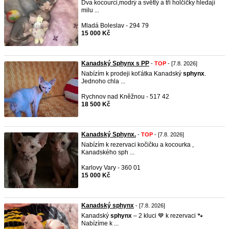
Dva kocourci,modrý a světlý a tři holčičky hledají
milu ...
Mladá Boleslav - 294 79
15 000 Kč
Kanadský Sphynx s PP
-
TOP
- [7.8. 2026]
Nabízím k prodeji koťátka Kanadský
sphynx
.
Jednoho chla ...
Rychnov nad Kněžnou - 517 42
18 500 Kč
Kanadský Sphynx.
-
TOP
- [7.8. 2026]
Nabízím k rezervaci kočičku a kocourka ,
Kanadského sph ...
Karlovy Vary - 360 01
15 000 Kč
Kanadský sphynx
- [7.8. 2026]
Kanadský
sphynx
– 2 kluci 💙 k rezervaci 🐾
Nabízíme k ...