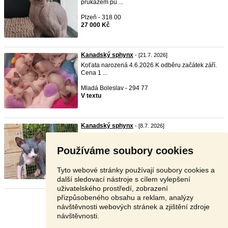
průkazem pů ...
Plzeň - 318 00
27 000 Kč
Kanadský sphynx
- [21.7. 2026]
Koťata narozená 4.6.2026 K odběru začátek září.
Cena 1 ...
Mladá Boleslav - 294 77
V textu
Kanadský sphynx
- [8.7. 2026]
Krásná koťátka kanadského
sphynx
e.
Naočkovaná, odčerven ...
Používáme soubory cookies
Chrudim - 538 63
15 000 Kč
Tyto webové stránky používají soubory cookies a
další sledovací nástroje s cílem vylepšení
uživatelského prostředí, zobrazení
přizpůsobeného obsahu a reklam, analýzy
Stránka:
1
2
Další
návštěvnosti webových stránek a zjištění zdroje
návštěvnosti.