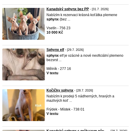
Kanadský sphynx bez PP
- [31.7. 2026]
Nabízím k rezervaci krásná koťátka plemene
sphynx
(bez ...
Vsetín - 756 23
10 000 Kč
Sphynx elf
- [29.7. 2026]
sphynx
elf je vzácné a nové neoficiální plemeno
bezsrst ...
Mělník - 277 16
V textu
Kočičky sphynx
- [28.7. 2026]
Nabízím k prodeji 5 nádherných, hravých a
mazlivých koť ...
Frýdek - Místek - 738 01
V textu