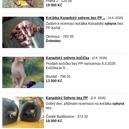
Praha 2 - 120 00
19 000 Kč
Koťátka Kanadský sphynx bez PP ...
- [4.8. 2026]
Zadám k rezervaci koťátka Kanadský
sphynx
bez
PP. Koťát ...
Olomouc - 783 35
Dohodou
Kanadský sphynx kočička
- [2.8. 2026]
Prodám kočičku bez PP narozenou 8.3.2026.
Kočička je či ...
Bruntál - 795 01
13 000 Kč
Kanadský Sphynx bez PP
- [2.8. 2026]
Dobrý den, přijímám rezervace na koťátka
sphynx
bez ...
České Budějovice - 373 32
18 000 Kč