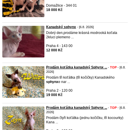
Domažlice - 344 01
18 000 Kč
Kanadský sphynx
- [6.8. 2026]
Dobrý den,prodáme krásná modrooká koťata
2kluci plemeno ...
Praha 4 - 143 00
12 000 Kč
Prodám koťátka kanadský Sphynx ...
-
TOP
- [6.8.
2026]
Prodám tři koťátka (tři kočičky) Kanadského
sphynx
e nar ...
Praha 2 - 120 00
19 000 Kč
Prodám koťátka kanadský Sphynx ...
-
TOP
- [6.8.
2026]
Prodám čtyři koťátka (jednu kočičku, tři kocourky)
Kana ...