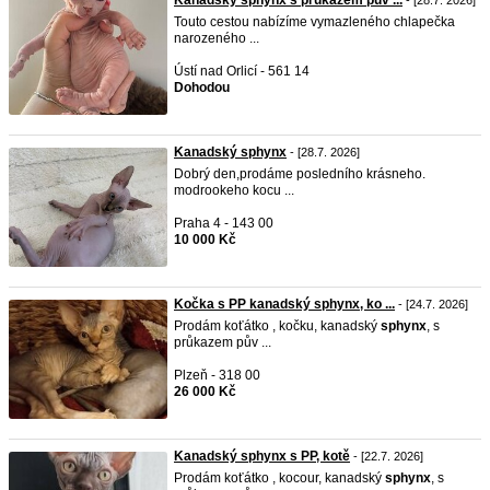
Kanadský sphynx s průkazem pův ...
- [28.7. 2026]
Touto cestou nabízíme vymazleného chlapečka
narozeného ...
Ústí nad Orlicí - 561 14
Dohodou
Kanadský sphynx
- [28.7. 2026]
Dobrý den,prodáme posledního krásneho.
modrookeho kocu ...
Praha 4 - 143 00
10 000 Kč
Kočka s PP kanadský sphynx, ko ...
- [24.7. 2026]
Prodám koťátko , kočku, kanadský
sphynx
, s
průkazem pův ...
Plzeň - 318 00
26 000 Kč
Kanadský sphynx s PP, kotě
- [22.7. 2026]
Prodám koťátko , kocour, kanadský
sphynx
, s