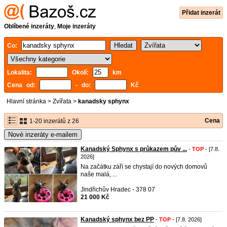
Přidat inzerát
Oblíbené inzeráty
,
Moje inzeráty
Co:
Lokalita:
Okolí:
km
Cena od:
- do:
Kč
Hlavní stránka
>
Zvířata
>
kanadsky sphynx
Cena
1-20 inzerátů z 26
Nové inzeráty e-mailem
Kanadský Sphynx s průkazem pův ...
-
TOP
- [7.8.
2026]
Na začátku září se chystají do nových domovů
naše malá, ...
Jindřichův Hradec - 378 07
21 000 Kč
Kanadský sphynx bez PP
-
TOP
- [7.8. 2026]