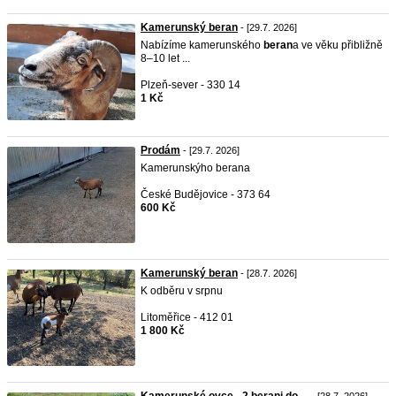
Kamerunský beran
- [29.7. 2026]
Nabízíme kamerunského
beran
a ve věku přibližně
8–10 let ...
Plzeň-sever - 330 14
1 Kč
Prodám
- [29.7. 2026]
Kamerunskýho berana
České Budějovice - 373 64
600 Kč
Kamerunský beran
- [28.7. 2026]
K odběru v srpnu
Litoměřice - 412 01
1 800 Kč