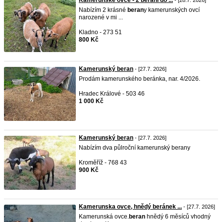
Kamerunské ovce - 2 berani do ...
- [28.7. 2026]
Nabízím 2 krásné
beran
y kamerunských ovcí
narozené v mi ...
Kladno - 273 51
800 Kč
Kamerunský beran
- [27.7. 2026]
Prodám kamerunského beránka, nar. 4/2026.
Hradec Králové - 503 46
1 000 Kč
Kamerunský beran
- [27.7. 2026]
Nabízím dva půlroční kamerunský berany
Kroměříž - 768 43
900 Kč
Kamerunska ovce, hnědý beránek ...
- [27.7. 2026]
Kamerunská ovce.
beran
hnědý 6 měsíců vhodný