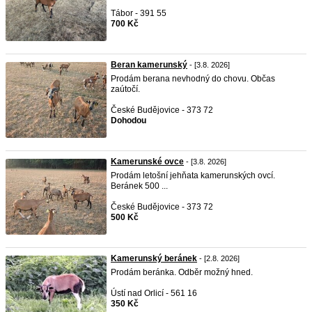
Tábor - 391 55
700 Kč
Beran kamerunský
- [3.8. 2026]
Prodám berana nevhodný do chovu. Občas
zaútočí.
České Budějovice - 373 72
Dohodou
Kamerunské ovce
- [3.8. 2026]
Prodám letošní jehňata kamerunských ovcí.
Beránek 500 ...
České Budějovice - 373 72
500 Kč
Kamerunský beránek
- [2.8. 2026]
Prodám beránka. Odběr možný hned.
Ústí nad Orlicí - 561 16
350 Kč