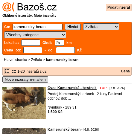
Přidat inzerát
Oblíbené inzeráty
,
Moje inzeráty
Co:
Lokalita:
Okolí:
km
Cena od:
- do:
Kč
Hlavní stránka
>
Zvířata
>
kamerunsky beran
Cena
1-20 inzerátů z 62
Nové inzeráty e-mailem
Ovce Kamerunská - beránek
-
TOP
- [7.8. 2026]
Prodej Kamerunský beránek - 2 kusy.Pastevni
odchov, dob ...
Nymburk - 289 31
1 500 Kč
Kamerunský beran
- [6.8. 2026]