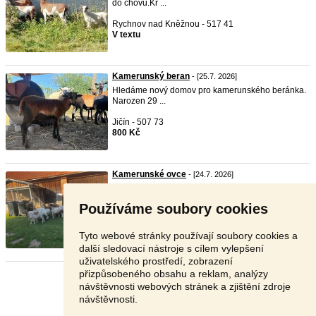
do chovu.Kr ...
Rychnov nad Kněžnou - 517 41
V textu
Kamerunský beran
- [25.7. 2026]
Hledáme nový domov pro kamerunského beránka.
Narozen 29 ...
Jičín - 507 73
800 Kč
Kamerunské ovce
- [24.7. 2026]
Prodám 7 kusů kamerunských ovcí Možno i
jednotlivě Stář ...
Používáme soubory cookies
Vsetín - 756 43
1 500 Kč
Tyto webové stránky používají soubory cookies a
další sledovací nástroje s cílem vylepšení
uživatelského prostředí, zobrazení
přizpůsobeného obsahu a reklam, analýzy
Stránka:
1
2
3
Další
návštěvnosti webových stránek a zjištění zdroje
návštěvnosti.