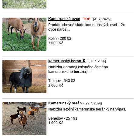
Kamerunská ovce
-
TOP
- [31.7. 2026]
Prodám chovné stádo kamerunských ovcí: - 2x
ovce naroz ...
Kolín - 280 02
3 000 Kč
kamerunský beran 🐏
- [30.7. 2026]
Nabízím k prodeji krásného černého
kamerunského
beran
a, ...
Trutnov - 543 03
2 000 Kč
Kamerunský berán
- [29.7. 2026]
Nabízím letošní kamerunské beránky na výpas.
Benešov - 257 91
1 000 Kč