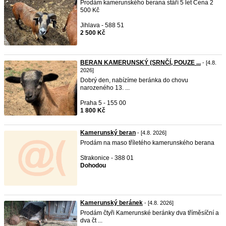
Prodám kamerunského berana stáří 5 let Cena 2
500 Kč
Jihlava - 588 51
2 500 Kč
BERAN KAMERUNSKÝ (SRNČÍ, POUZE ...
- [4.8.
2026]
Dobrý den, nabízíme beránka do chovu
narozeného 13. ...
Praha 5 - 155 00
1 800 Kč
Kamerunský beran
- [4.8. 2026]
Prodám na maso tříletého kamerunského berana
Strakonice - 388 01
Dohodou
Kamerunský beránek
- [4.8. 2026]
Prodám čtyři Kamerunské beránky dva tříměsíční a
dva čt ...