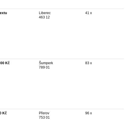
textu
Liberec
41 x
463 12
000 Kč
Šumperk
83 x
789 01
0 Kč
Přerov
96 x
753 01