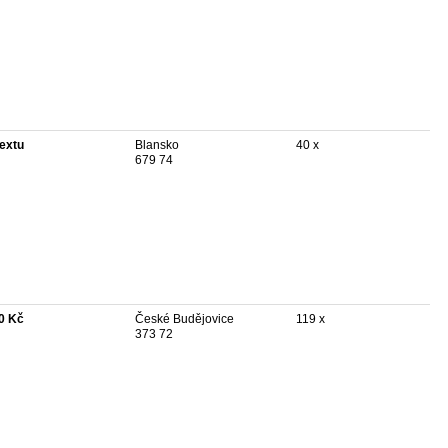
textu
Blansko
40 x
679 74
0 Kč
České Budějovice
119 x
373 72