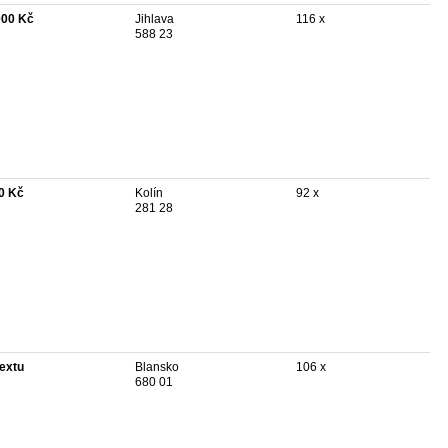
000 Kč
Jihlava
116 x
588 23
0 Kč
Kolín
92 x
281 28
textu
Blansko
106 x
680 01