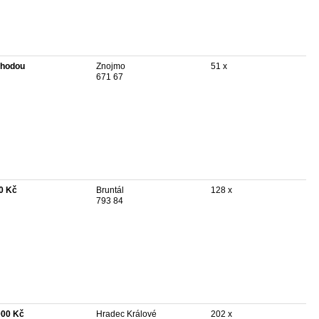
hodou
Znojmo
51 x
671 67
0 Kč
Bruntál
128 x
793 84
000 Kč
Hradec Králové
202 x