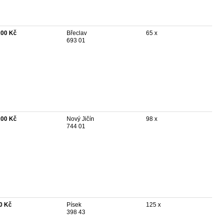
200 Kč
Břeclav
65 x
693 01
200 Kč
Nový Jičín
98 x
744 01
0 Kč
Písek
125 x
398 43