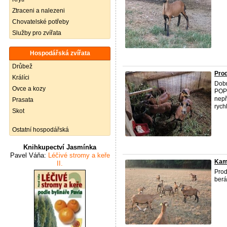
Ztraceni a nalezeni
Chovatelské potřeby
Služby pro zvířata
Hospodářská zvířata
Drůbež
Pro
Králíci
Dobr
Ovce a kozy
POP(
nepř
Prasata
rych
Skot
Ostatní hospodářská
Knihkupectví Jasmínka
Pavel Váňa:
Léčivé stromy a keře
Kam
II.
Prod
berá