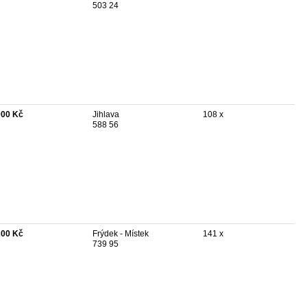
503 24
000 Kč
Jihlava
108 x
588 56
200 Kč
Frýdek - Místek
141 x
739 95