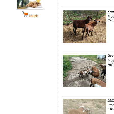
kam
koupit
Prod
Cena
Ovc
Prod
kus)
Kam
Pre
mäso