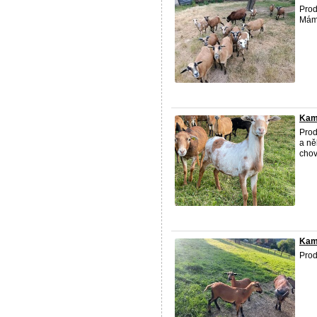
Prod
Máme
Kam
Prod
a ně
chov
Kam
Prod