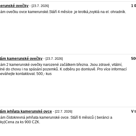
erunské ovečky
1 
- [23.7. 2026]
ám ovečku ovce kamerunské.Stáří 4 měsíce ,je krotká,zvyklá na el. ohradník.
dám kamerunské ovečky
50
- [23.7. 2026]
ám 2 kamerunské ovečky narozené začátkem března. Jsou zdravé, vitální,
né do chovu i na spásání pozemků. K odběru po domluvě. Pro více informací
eváhejte kontaktovat. 500,- kus
dám jehňata kamerunské ovce
V 
- [22.7. 2026]
ám čístokrevná jehňata kamerunské ovce. Stáří 6 měsiců ( beránci a
ky)Cena za ks 900 CZK.