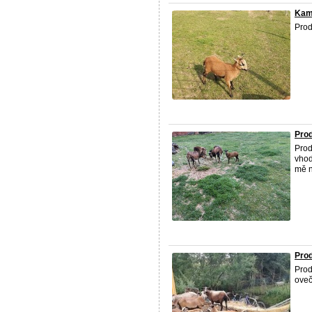
Kam
Prod
Pro
Prod
vhod
mě n
Pro
Prod
oveč