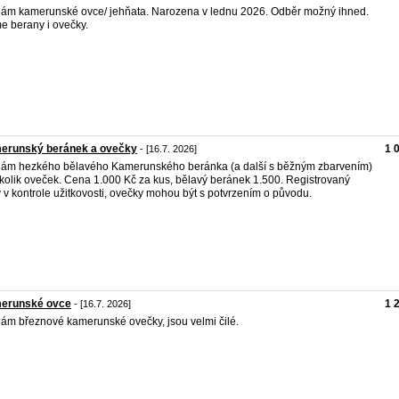
ám kamerunské ovce/ jehňata. Narozena v lednu 2026. Odběr možný ihned.
 berany i ovečky.
erunský beránek a ovečky
1 
- [16.7. 2026]
ám hezkého bělavého Kamerunského beránka (a další s běžným zbarvením)
kolik oveček. Cena 1.000 Kč za kus, bělavý beránek 1.500. Registrovaný
 v kontrole užitkovosti, ovečky mohou být s potvrzením o původu.
erunské ovce
1 
- [16.7. 2026]
ám březnové kamerunské ovečky, jsou velmi čilé.