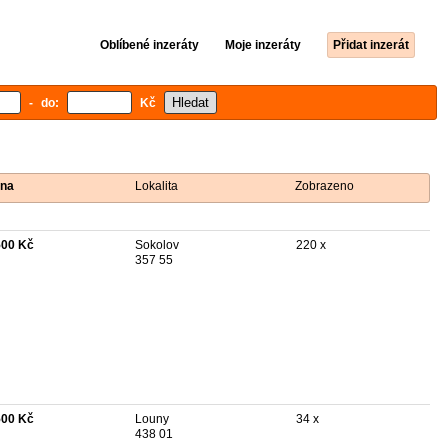
Oblíbené inzeráty
Moje inzeráty
Přidat inzerát
- do:
Kč
na
Lokalita
Zobrazeno
500 Kč
Sokolov
220 x
357 55
500 Kč
Louny
34 x
438 01