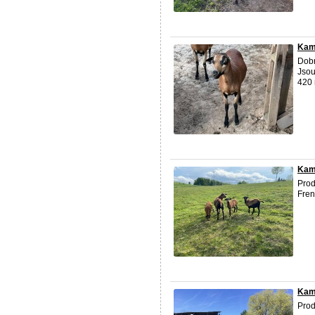
Kam
Dobr
Jsou
420 
Kam
Prod
Fren
Kam
Prod