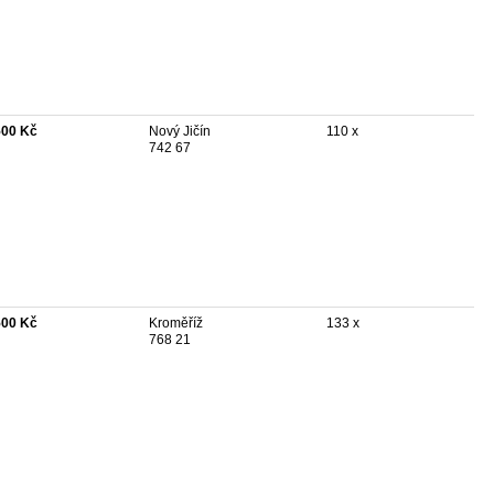
500 Kč
Nový Jičín
110 x
742 67
500 Kč
Kroměříž
133 x
768 21