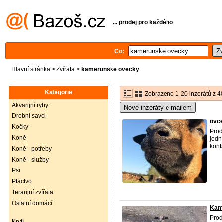
... prodej pro každého
Co:
Hlavní stránka
>
Zvířata
>
kamerunske ovecky
Kategorie
Zobrazeno 1-20 inzerátů z 4
Akvarijní ryby
Nové inzeráty e-mailem
Drobní savci
ovc
Kočky
Prod
Koně
jedn
kont
Koně - potřeby
Koně - služby
Psi
Ptactvo
Terarijní zvířata
Ostatní domácí
Kam
Prod
Krytí