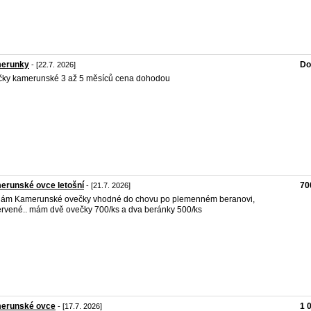
erunky
Do
- [22.7. 2026]
ky kamerunské 3 až 5 měsíců cena dohodou
erunské ovce letošní
70
- [21.7. 2026]
ám Kamerunské ovečky vhodné do chovu po plemenném beranovi,
rvené.. mám dvě ovečky 700/ks a dva beránky 500/ks
erunské ovce
1 
- [17.7. 2026]