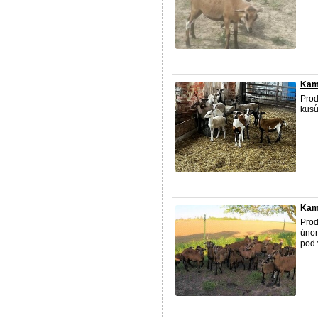
Kam
Prod
kusů
Kame
Prod
únor
pod 