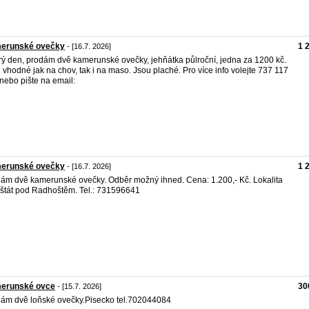
erunské ovečky
1 
- [16.7. 2026]
ý den, prodám dvě kamerunské ovečky, jehňátka půlroční, jedna za 1200 kč.
 vhodné jak na chov, tak i na maso. Jsou plaché. Pro více info volejte 737 117
nebo pište na email:
erunské ovečky
1 
- [16.7. 2026]
ám dvě kamerunské ovečky. Odběr možný ihned. Cena: 1.200,- Kč. Lokalita
štát pod Radhoštěm. Tel.: 731596641
erunské ovce
30
- [15.7. 2026]
ám dvě loňské ovečky.Pisecko tel.702044084