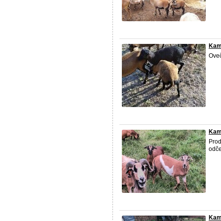
Kam
Oveč
Kam
Prod
odče
Kam