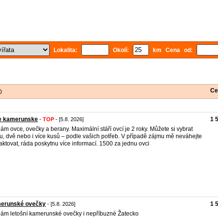
Lokalita:
Okolí:
km Cena od:
Ce
0
e kamerunske
1 
-
TOP
- [5.8. 2026]
ám ovce, ovečky a berany. Maximální stáří ovcí je 2 roky. Můžete si vybrat
u, dvě nebo i více kusů – podle vašich potřeb. V případě zájmu mě neváhejte
aktovat, ráda poskytnu více informací. 1500 za jednu ovci
erunské ovečky
1 
- [5.8. 2026]
ám letošní kamerunské ovečky i nepříbuzné Žatecko