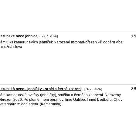
erunske ovce jehnice
1 
- [27.7. 2026]
ám 6 ks kamerunských jehniček Narozené listopad-březen Při odběru více
 možná sleva
runská ovce - jehničky - srnčí a černé zbarení
2 
- [26.7. 2026]
ám kamerunské ovečky (jehničky), srnčího a černého zbarvení. Narozeny
/březen 2026. Po plemenném beranovi linie Galileo. Ihned k odběru. Chov
veterinárním dohledem. (Kamerunka)