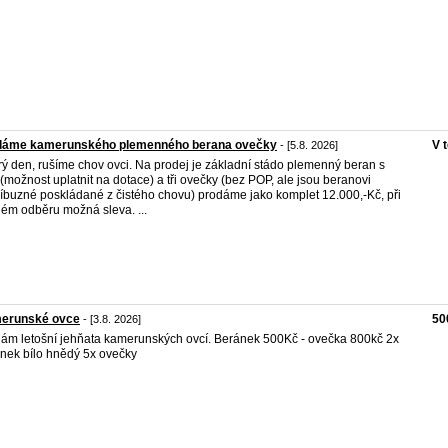
dáme kamerunského plemenného berana ovečky
V 
- [5.8. 2026]
ý den, rušíme chov ovci. Na prodej je základní stádo plemenný beran s
možnost uplatnit na dotace) a tři ovečky (bez POP, ale jsou beranovi
íbuzné poskládané z čistého chovu) prodáme jako komplet 12.000,-Kč, při
lém odběru možná sleva. ...
erunské ovce
50
- [3.8. 2026]
ám letošní jehňata kamerunských ovcí. Beránek 500Kč - ovečka 800kč 2x
nek bílo hnědý 5x ovečky