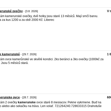
erunské ovečky
V 
- [3.8. 2026]
ám kamerunské ovečky, dvě holky jsou staré 13 měsíců. Mají srnčí barvu.
 za kus 1200 a za obě 2000 Kč. Liberec
e kamerunské
1 
- [29.7. 2026]
ám ovce kamerůnské ve skvělé kondici. 2ks beránci a 3ks ovečky (1000kč za
. Jsou 5 měsíců stará.
erunske ovce
60
- [28.7. 2026]
dám 2 ovečky
kamerunske
ovce staré 8 mesiacov. Pekne vykrmene. Buď na
 alebo ako sekačku na trávu. Len volať. 721264240.728633315 Drahotuše