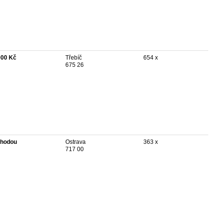
000 Kč
Třebíč
654 x
675 26
hodou
Ostrava
363 x
717 00