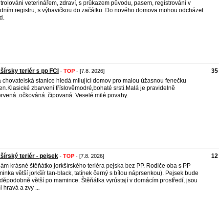
trolováni veterinářem, zdraví, s průkazem původu, pasem, registrováni v
dním registru, s výbavičkou do začátku. Do nového domova mohou odcházet
d.
šírsky teriér s pp FCI
35
-
TOP
- [7.8. 2026]
 chovatelská stanice hledá milující domov pro malou úžasnou fenečku
en.Klasické zbarvení tříslověmodré,bohaté srsti.Malá je pravidelně
rvená..očkováná..čipovaná. Veselé milé povahy.
šírský teriér - pejsek
12
-
TOP
- [7.8. 2026]
ám krásné štěňátko jorkšírského teriéra pejska bez PP. Rodiče oba s PP
inka větší jorkšír tan-black, tatínek černý s bílou náprsenkou). Pejsek bude
děpodobně větší po mamince. Štěňátka vyrůstají v domácím prostředí, jsou
i hravá a zvy ...