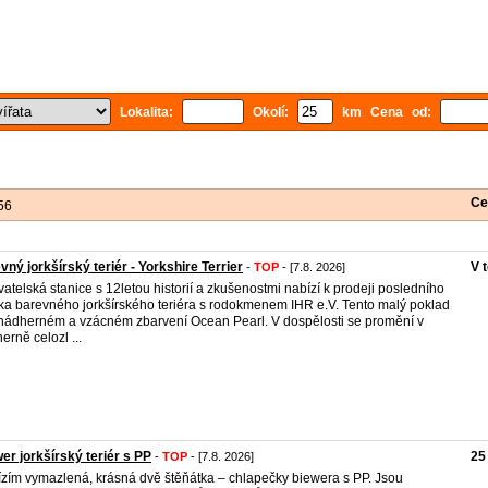
Lokalita:
Okolí:
km Cena od:
Ce
56
vný jorkšírský teriér - Yorkshire Terrier
V 
-
TOP
- [7.8. 2026]
atelská stanice s 12letou historií a zkušenostmi nabízí k prodeji posledního
ka barevného jorkšírského teriéra s rodokmenem IHR e.V. Tento malý poklad
 nádherném a vzácném zbarvení Ocean Pearl. V dospělosti se promění v
erně celozl ...
er jorkšírský teriér s PP
25
-
TOP
- [7.8. 2026]
zím vymazlená, krásná dvě štěňátka – chlapečky biewera s PP. Jsou