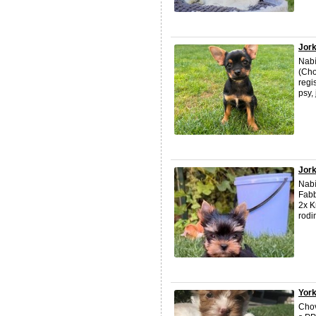
Jork
Nabí
(Cho
regi
psy, 
Jork
Nabí
Fabb
2x K
rodi
York
Chov