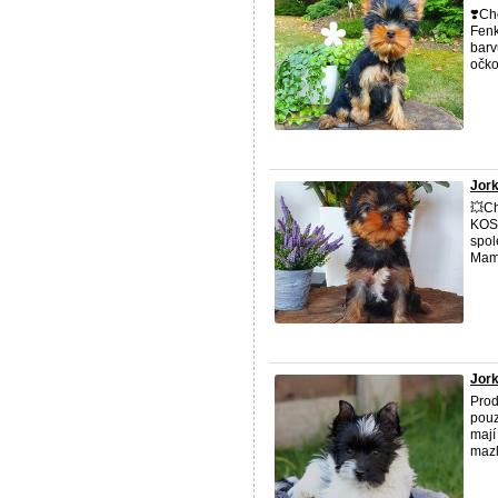
❣️Ch
Fenk
barv
očko
Jork
💥Ch
KOSM
spol
Mami
Jork
Prod
pouz
mají
mazl