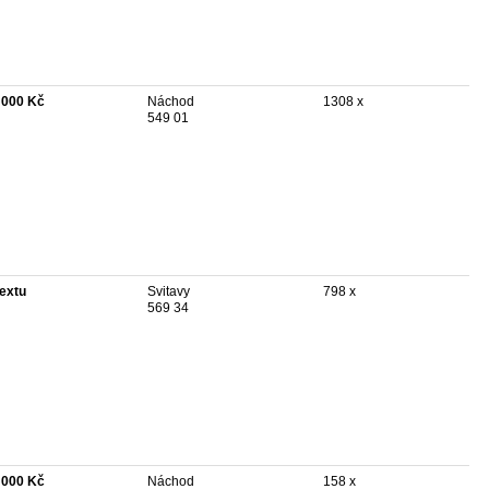
 000 Kč
Náchod
1308 x
549 01
textu
Svitavy
798 x
569 34
 000 Kč
Náchod
158 x