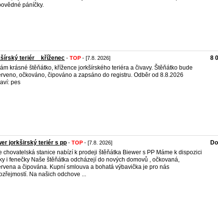
ovědné páníčky.
šírský teriér _ kříženec
8 
-
TOP
- [7.8. 2026]
ám krásné štěňátko, křížence jorkšírského teriéra a čivavy. Štěňátko bude
rveno, očkováno, čipováno a zapsáno do registru. Odběr od 8.8.2026
aví: pes
er jorkširský teriér s pp
Do
-
TOP
- [7.8. 2026]
 chovatelská stanice nabízí k prodeji štěňátka Biewer s PP Máme k dispozici
ky i fenečky Naše štěňátka odcházejí do nových domovů , očkovaná,
rvena a čipována. Kupní smlouva a bohatá výbavička je pro nás
zřejmostí. Na našich odchove ...