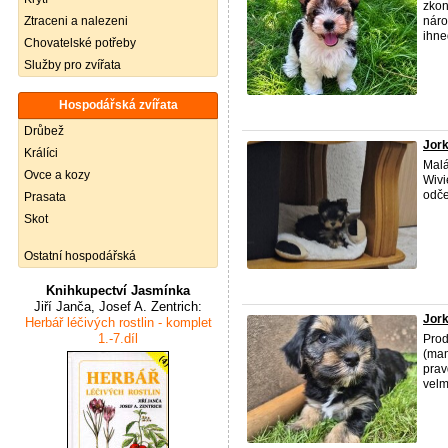
zkon
Ztraceni a nalezeni
náro
ihne
Chovatelské potřeby
Služby pro zvířata
Hospodářská zvířata
Drůbež
Jork
Králíci
Malá
Ovce a kozy
Wivi
odče
Prasata
Skot
Ostatní hospodářská
Knihkupectví Jasmínka
Jiří Janča, Josef A. Zentrich:
Jork
Herbář léčivých rostlin - komplet
1.-7.díl
Prod
(mam
prav
velm