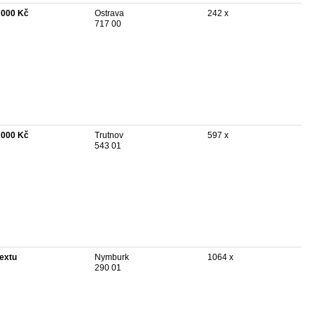
 000 Kč
Ostrava
242 x
717 00
 000 Kč
Trutnov
597 x
543 01
textu
Nymburk
1064 x
290 01