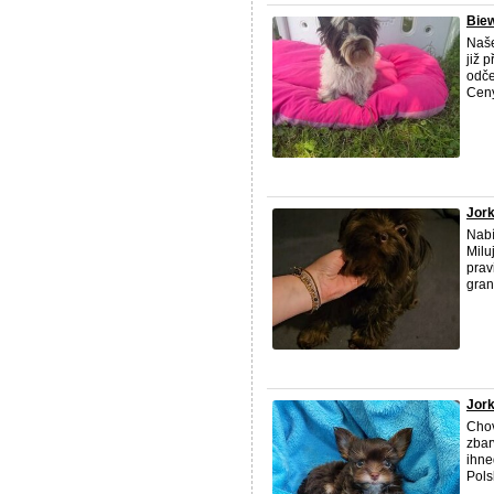
Biew
Naše
již 
odče
Ceny 
Jork
Nabí
Milu
prav
gran
Jork
Chov
zbar
ihne
Polsk