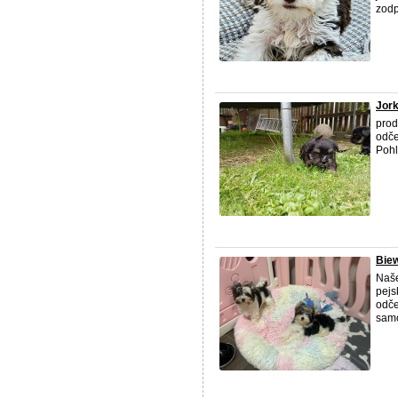
zodp
Jork
prod
odče
Pohl
Biew
Naše
pejs
odče
samo