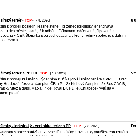
šírský teriér
8 
-
TOP
- [7.8. 2026]
zím k prodeji posledni krásné štěně !!!kříženec jorkšírský teriér,čivava
rkie) dva měsíce staré již k odběru. Očkovaná, odčervená, čipovaná a
strovaná v CEP. Štěňátka jsou vychovávaná v kruhu rodiny společně s dalšími
jsou zvyklá ...
šírský teriér s PP FCI
V 
-
TOP
- [7.8. 2026]
zím k prodeji krásného 8týdenního klučíka jorkšírského teriéra s PP FCI. Otec
y Hradecká Yessica, šampion ČR a PL, 2x Klubový šampion, 2x Res CACIB,
rajský vítěz a další. Matka Frixie Royal Blue Lilie. Chlapeček vyrůstá v
nném prostře ...
šírský - jorkširský - yorkshire teriér s PP
Do
-
TOP
- [7.8. 2026]
atelská stanice nabízí k rezervaci tři holčičky a dva kluky yorkšírského terriéra