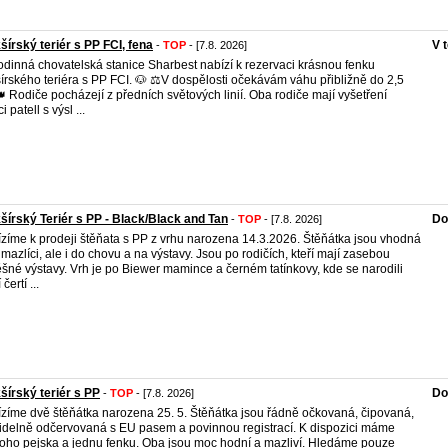
šírský teriér s PP FCI, fena
V 
-
TOP
- [7.8. 2026]
dinná chovatelská stanice Sharbest nabízí k rezervaci krásnou fenku
šírského teriéra s PP FCI. 🐶 ⚖️V dospělosti očekávám váhu přibližně do 2,5
👑 Rodiče pocházejí z předních světových linií. Oba rodiče mají vyšetření
i patell s výsl ...
šírský Teriér s PP - Black/Black and Tan
Do
-
TOP
- [7.8. 2026]
zíme k prodeji štěňata s PP z vrhu narozena 14.3.2026. Štěňátka jsou vhodná
 mazlíci, ale i do chovu a na výstavy. Jsou po rodičích, kteří mají zasebou
šné výstavy. Vrh je po Biewer mamince a černém tatínkovy, kde se narodili
čertí ...
šírský teriér s PP
Do
-
TOP
- [7.8. 2026]
zíme dvě štěňátka narozena 25. 5. Štěňátka jsou řádně očkovaná, čipovaná,
idelně odčervovaná s EU pasem a povinnou registrací. K dispozici máme
oho pejska a jednu fenku. Oba jsou moc hodní a mazliví. Hledáme pouze