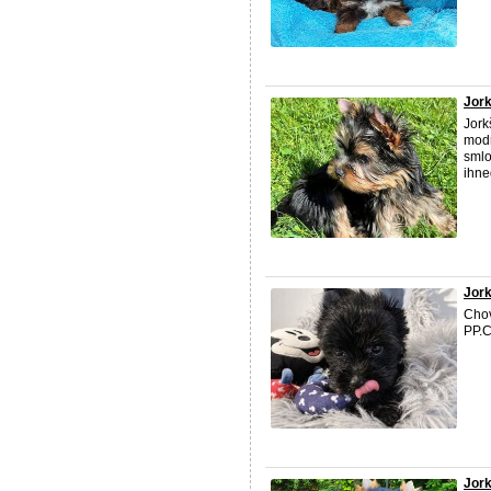
Jork
Jork
modr
smlo
ihne
Jork
Chov
PP.C
Jork