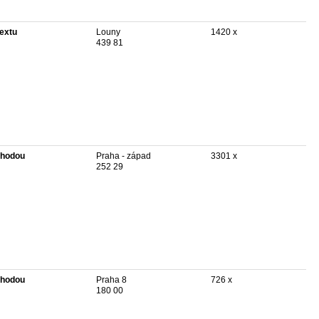
textu
Louny
1420 x
439 81
hodou
Praha - západ
3301 x
252 29
hodou
Praha 8
726 x
180 00