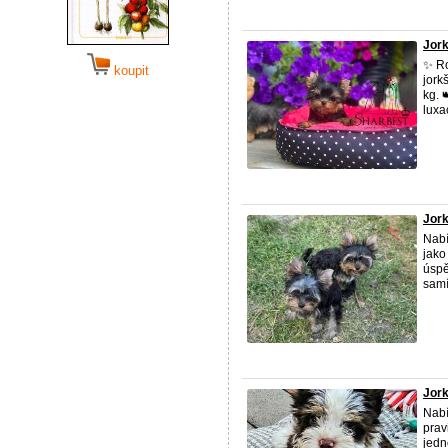
Jork
✨ Ro
koupit
jork
kg. 
luxac
Jork
Nabí
jako
úspě
samí 
Jork
Nabí
prav
jedn