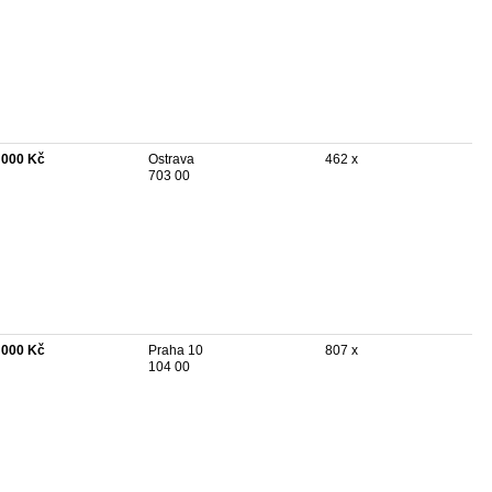
 000 Kč
Ostrava
462 x
703 00
 000 Kč
Praha 10
807 x
104 00