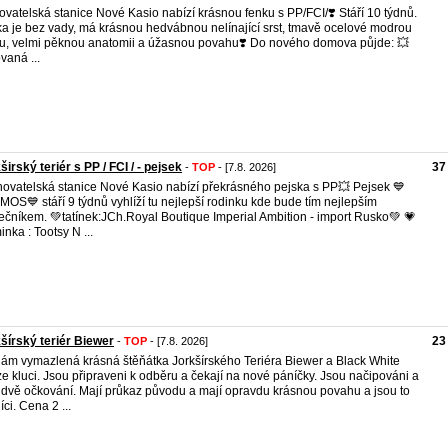
ovatelská stanice Nové Kasio nabízí krásnou fenku s PP/FCI/❣️ Stáří 10 týdnů.
a je bez vady, má krásnou hedvábnou nelínající srst, tmavě ocelové modrou
u, velmi pěknou anatomii a úžasnou povahu❣️ Do nového domova půjde: 💥
vaná ...
širský teriér s PP / FCI / - pejsek
37
-
TOP
- [7.8. 2026]
ovatelská stanice Nové Kasio nabízí překrásného pejska s PP💥 Pejsek 💙
OS💙 stáří 9 týdnů vyhlíží tu nejlepší rodinku kde bude tím nejlepším
ečníkem. 💚tatínek:JCh.Royal Boutique Imperial Ambition - import Rusko💚 💗
nka : Tootsy N ...
šírský teriér Biewer
23
-
TOP
- [7.8. 2026]
ám vymazlená krásná štěňátka Jorkšírského Teriéra Biewer a Black White
e kluci. Jsou připraveni k odběru a čekají na nové páníčky. Jsou načipováni a
 dvě očkování. Mají průkaz původu a mají opravdu krásnou povahu a jsou to
íci. Cena 2 ...