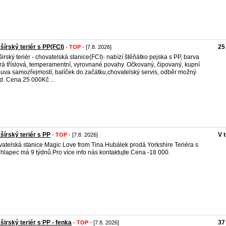
šírský teriér s PP(FCI)
25
-
TOP
- [7.8. 2026]
širský teriér - chovatelská stanice(FCI)- nabízí štěňátko pejska s PP, barva
á tříslová, temperamentní, vyrovnané povahy. Očkovaný, čipovaný, kupní
uva samozřejmostí, balíček do začátku,chovatelský servis, odběr možný
d. Cena 25 000Kč ...
šírský teriér s PP
V 
-
TOP
- [7.8. 2026]
atelská stanice Magic Love from Tina Hubálek prodá Yorkshire Teriéra s
hlapec má 9 týdnů.Pro více info nás kontaktujte.Cena -18 000.
širský teriér s PP - fenka
37
-
TOP
- [7.8. 2026]