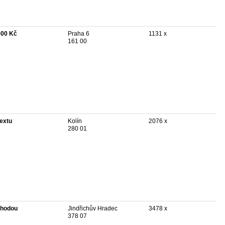
000 Kč
Praha 6
1131 x
161 00
textu
Kolín
2076 x
280 01
hodou
Jindřichův Hradec
3478 x
378 07