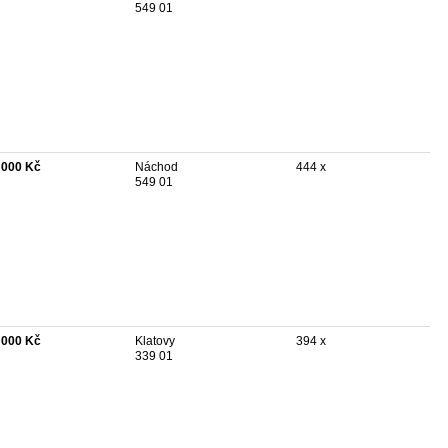
549 01
 000 Kč
Náchod
444 x
549 01
 000 Kč
Klatovy
394 x
339 01