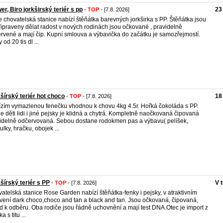
er, Biro jorkširský teriér s pp
23
-
TOP
- [7.8. 2026]
 chovatelská stanice nabízí štěňátka barevných jorkširka s PP. Štěňátka jsou
připraveny dělat radost v nových rodinách jsou očkované , pravidelně
rvené a mají čip. Kupní smlouva a výbavička do začátku je samozřejmostí.
od 20 tis dl ...
šírský teriér hot choco
18
-
TOP
- [7.8. 2026]
zím vymazlenou fenečku vhodnou k chovu 4kg 4.5r. Hořká čokoláda s PP.
je děti lidi i jiné pejsky je klidná a chytrá. Kompletně naočkovaná čipovaná
idelně odčervovaná. Sebou dostane rodokmen pas a výbavu( pelíšek,
ulky, hračku, obojek ...
šírský teriér s PP
V 
-
TOP
- [7.8. 2026]
atelská stanice Rose Garden nabízí štěňátka-fenky i pejsky, v atraktivním
vení dark choco,choco and tan a black and tan. Jsou očkovaná, čipovaná,
d k odběru. Oba rodiče jsou řádně uchovnění a mají test DNA.Otec je import z
a s titu ...