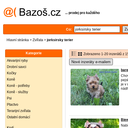
... prodej pro každého
Co:
Hlavní stránka
>
Zvířata
>
jorksirsky terier
Kategorie
Zobrazeno 1-20 inzerátů z 1
Akvarijní ryby
Nové inzeráty e-mailem
Drobní savci
bare
Kočky
Chov
Koně
pejs
je v
Koně - potřeby
nádh
Koně - služby
Psi
Ptactvo
Terarijní zvířata
Ostatní domácí
Biew
Nabí
Krytí