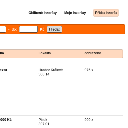
Oblíbené inzeráty
Moje inzeráty
Přidat inzerát
- do:
Kč
na
Lokalita
Zobrazeno
textu
Hradec Králové
976 x
503 14
 000 Kč
Písek
909 x
397 01