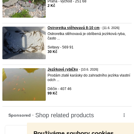
Praha - východ - 251 68
2 Kč
Ostroretka stěhovavá 8-10 cm
- [11.6. 2026]
Ostroretka stěhovavá je oblíbená jezírková ryba,
často ...
Svitavy - 569 91
30 Kč
Jezírkové rybičky
- [10.6. 2026]
Prodám zlaté karásky do zahradního jezírka vlastní
odch ...
Děčín - 407 46
99 Kč
Používáme soubory cookies