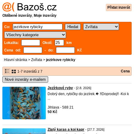
Přidat inzerát
Oblíbené inzeráty
,
Moje inzeráty
Co:
Lokalita:
Okolí:
km
Cena od:
- do:
Kč
Hlavní stránka
>
Zvířata
>
jezirkove rybicky
Cena
1-7 inzerátů z 7
Nové inzeráty e-mailem
Jezírkové ryby
- [2.8. 2026]
Dobrý den, rybičky do jezírek.🐠 ‼️Doprodej‼️ -Koi k
...
Jihlava - 588 21
50 Kč
Zlatý karas a koi kapr
- [27.7. 2026]