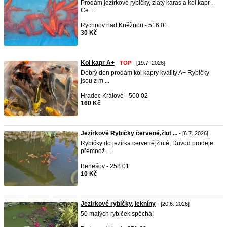
Prodám jezírkové rybičky, zlatý karas a koi kapr .
Ce ...
Rychnov nad Kněžnou - 516 01
30 Kč
Koi kapr A+
-
TOP
- [19.7. 2026]
Dobrý den prodám koi kapry kvality A+ Rybičky
jsou z m ...
Hradec Králové - 500 02
160 Kč
Jezírkové Rybičky červené,žlut ...
- [6.7. 2026]
Rybičky do jezírka cervené,žluté, Důvod prodeje
přemnož ...
Benešov - 258 01
10 Kč
Jezirkové rybičky, lekníny
- [20.6. 2026]
50 malých rybiček spěchá!