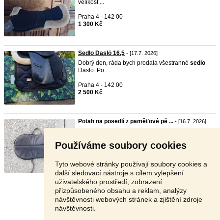
velikost ...
Praha 4 - 142 00
1 300 Kč
Sedlo Daslö 16,5
- [17.7. 2026]
Dobrý den, ráda bych prodala všestranné
sedlo
Daslö. Po ...
Praha 4 - 142 00
2 500 Kč
Potah na posedlí z paměťové pě ...
- [16.7. 2026]
Prodám podložku na jezdecké
sedlo
z paměťové
pěny. Tlum ...
Používáme soubory cookies
Přerov - 750 02
900 Kč
Tyto webové stránky používají soubory cookies a
další sledovací nástroje s cílem vylepšení
uživatelského prostředí, zobrazení
přizpůsobeného obsahu a reklam, analýzy
Stránka:
1
2
3
Další
návštěvnosti webových stránek a zjištění zdroje
návštěvnosti.