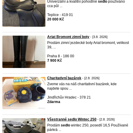
Univerzální a kvalitní pohodlné
sedlo
používáno
cca půl ...
Teplice - 419 01
20 000 Kč
Ariat Bromont zimní boty
- [3.8. 2026]
Prodám zimní jezdecké boty Ariat bromont, velikost
39, ...
Praha 8 - 186 00
7 900 Kč
Charitativní bazárek
- [2.8. 2026]
Zveme vás na náš charitativní bazárek, kde
najdete spou ...
Jindřichův Hradec - 378 21
Zdarma
Všestranné sedlo Wintec 250
- [2.8. 2026]
Prodám
sedlo
wintec 250, posedlí 16,5 Používané
párkrá ...