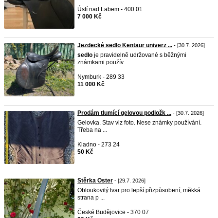
Ústí nad Labem - 400 01
7 000 Kč
Jezdecké sedlo Kentaur univerz ...
- [30.7. 2026]
sedlo
je pravidelně udržované s běžnými
známkami použív ...
Nymburk - 289 33
11 000 Kč
Prodám tlumící gelovou podložk ...
- [30.7. 2026]
Gelovka. Stav viz foto. Nese známky používání.
Třeba na ...
Kladno - 273 24
50 Kč
Stěrka Oster
- [29.7. 2026]
Obloukovitý tvar pro lepší přizpůsobení, měkká
strana p ...
České Budějovice - 370 07