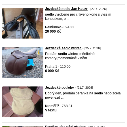
Jezdecké sedlo Jan Hauzr
- [27.7. 2026]
sedlo
vyrobené pro citlivého koně s vyšším
kohoutkem, p ...
Pelhřimov - 394 22
20 000 Kč
Jezdecké sedlo wintec
- [25.7. 2026]
Prodám
sedlo
wintec, měnitelné
komory(momentálně v něm ...
Praha 1 - 110 00
6 000 Kč
Jezdecké potřeby
- [21.7. 2026]
Dobrý den, prodám beranka na
sedlo
nebo zcela
nové jezd ...
Kroměříž - 768 31
V textu