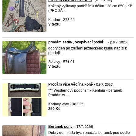
Prodám více věcí viz foto
- [20.7. 2026]
Kožený vyšívaný podbřišník délka 128 cm 650,- Kč
(PRODÁ ...
Kladno - 273 24
V textu
prodám sedla , okopávací podbř ...
- [19.7. 2026]
dobrý den po zrušení jezdeckého klubu nabízí k
prodeji ...
Svitavy - 571 01
V textu
Prodám více věcí na koně
- [19.7. 2026]
*** Westernový podbřišník Kentaur - beránek
Prodám w ...
Karlovy Vary - 362 25
250 Kč
Beránek pony
- [17.7. 2026]
Dobrý den, ráda bych prodala beránek pod
sedlo