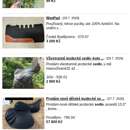
99 Kč
WonPad
- [29.7. 2026]
Používaný, lehce pucíky, ale 100% funkční. Na
vnitřní s ...
České Budějovice - 370 07
3 200 Kč
Všestranné jezdecké sedlo -kom ...
- [29.7. 2026]
Prodám všestranné jezdecké
sedlo
, u mě
nepoužívané😊 až ...
Jičín - 506 01
2 900 Kč
Prodám nové dětské jezdecké se ...
- [27.7. 2026]
Prodám nové dětské jezdecké
sedlo
, posedlí 15,5"
, komo ...
Prostějov - 796 04
57 800 Kč