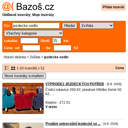
Přidat inzerát
Oblíbené inzeráty
,
Moje inzeráty
Co:
Lokalita:
Okolí:
km
Cena od:
- do:
Kč
Hlavní stránka
>
Zvířata
>
jezdecke sedlo
Cena
1-20 inzerátů z 52
Nové inzeráty e-mailem
VÝPRODEJ JEZDECKÝCH POTŘEB
- [5.8. 2026]
Čistící rukavice 200 Kč, plastové hřbílko černé 50
Kč, ...
Kladno - 272 01
V textu
Prodám univerzální jezdecké se ...
- [4.8. 2026]