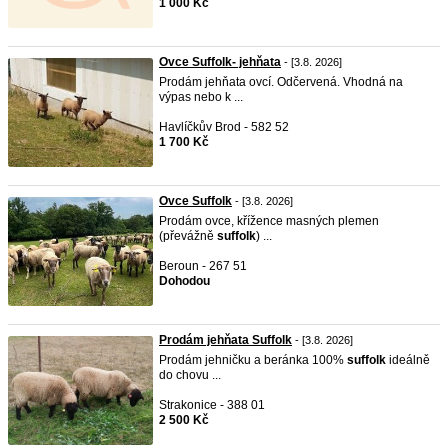
1 000 Kč
Ovce Suffolk- jehňata
- [3.8. 2026]
Prodám jehňata ovcí. Odčervená. Vhodná na
výpas nebo k ...
Havlíčkův Brod - 582 52
1 700 Kč
Ovce Suffolk
- [3.8. 2026]
Prodám ovce, křížence masných plemen
(převážně
suffolk
) ...
Beroun - 267 51
Dohodou
Prodám jehňata Suffolk
- [3.8. 2026]
Prodám jehničku a beránka 100%
suffolk
ideálně
do chovu ...
Strakonice - 388 01
2 500 Kč