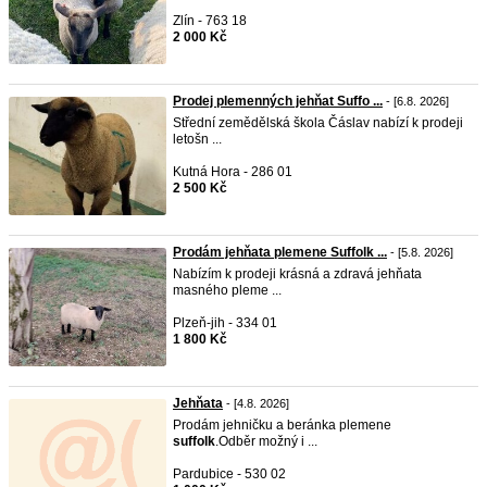
Zlín - 763 18
2 000 Kč
Prodej plemenných jehňat Suffo ...
- [6.8. 2026]
Střední zemědělská škola Čáslav nabízí k prodeji
letošn ...
Kutná Hora - 286 01
2 500 Kč
Prodám jehňata plemene Suffolk ...
- [5.8. 2026]
Nabízím k prodeji krásná a zdravá jehňata
masného pleme ...
Plzeň-jih - 334 01
1 800 Kč
Jehňata
- [4.8. 2026]
Prodám jehničku a beránka plemene
suffolk
.Odběr možný i ...
Pardubice - 530 02