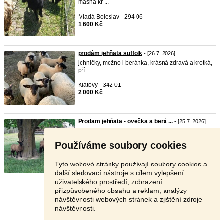
masná kř ...
Mladá Boleslav - 294 06
1 600 Kč
prodám jehňata suffolk
- [26.7. 2026]
jehničky, možno i beránka, krásná zdravá a krotká,
pří ...
Klatovy - 342 01
2 000 Kč
Prodam jehňata - ovečka a berá ...
- [25.7. 2026]
Prodam letosni dubnovou ovecku a beranka.
Krizenci matk ...
Používáme soubory cookies
Jindřichův Hradec - 378 43
2 000 Kč
Tyto webové stránky používají soubory cookies a
další sledovací nástroje s cílem vylepšení
uživatelského prostředí, zobrazení
přizpůsobeného obsahu a reklam, analýzy
Stránka:
1
2
3
Další
návštěvnosti webových stránek a zjištění zdroje
návštěvnosti.