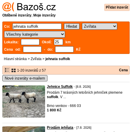
Přidat inzerát
Oblíbené inzeráty
,
Moje inzeráty
Co:
Lokalita:
Okolí:
km
Cena od:
- do:
Kč
Hlavní stránka
>
Zvířata
>
jehnata suffolk
Cena
1-20 inzerátů z 57
Nové inzeráty e-mailem
Jehnice Suffolk
- [8.8. 2026]
Prodám 7 krásných letošních jehniček plemene
suffolk
. V ...
Brno venkov - 666 03
1 800 Kč
Prodám jehňata
- [7.8. 2026]