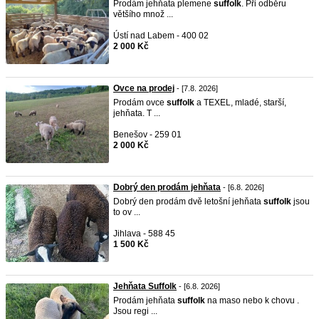
Prodám jehňata plemene
suffolk
. Při odběru
většího množ ...
Ústí nad Labem - 400 02
2 000 Kč
Ovce na prodej
- [7.8. 2026]
Prodám ovce
suffolk
a TEXEL, mladé, starší,
jehňata. T ...
Benešov - 259 01
2 000 Kč
Dobrý den prodám jehňata
- [6.8. 2026]
Dobrý den prodám dvě letošní jehňata
suffolk
jsou
to ov ...
Jihlava - 588 45
1 500 Kč
Jehňata Suffolk
- [6.8. 2026]
Prodám jehňata
suffolk
na maso nebo k chovu .
Jsou regi ...