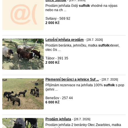
Ovce Suffolk
- [29.7. 2026]
Prodám jehňata čistý
suffolk
vhodné na výpas
nebo na ch ...
Svitavy - 569 92
2 000 Kč
Letošní jehňata prodám
- [28.7. 2026]
Prodám beránka, jehničku, matka
suffolk
xtexel,
otec čis ...
Tábor - 391 35
2 000 Kč
Plemenní beránci a jehnice Suf ...
- [28.7. 2026]
Přijímám rezervace na jehňata 100%
suffolk
s pop
(jehni ...
Benešov - 257 44
6 000 Kč
Prodám jehňata
- [28.7. 2026]
Prodám jehňata-2 beránky Otec Zwarbles, matka