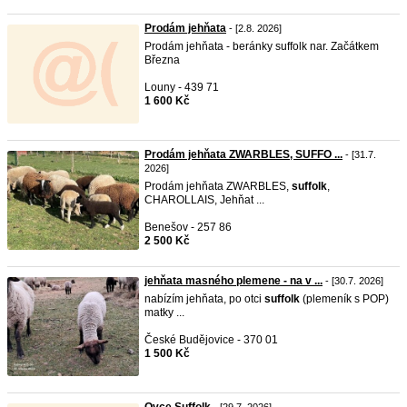
Prodám jehňata
- [2.8. 2026]
Prodám jehňata - beránky suffolk nar. Začátkem
Března
Louny - 439 71
1 600 Kč
Prodám jehňata ZWARBLES, SUFFO ...
- [31.7.
2026]
Prodám jehňata ZWARBLES,
suffolk
,
CHAROLLAIS, Jehňat ...
Benešov - 257 86
2 500 Kč
jehňata masného plemene - na v ...
- [30.7. 2026]
nabízím jehňata, po otci
suffolk
(plemeník s POP)
matky ...
České Budějovice - 370 01
1 500 Kč