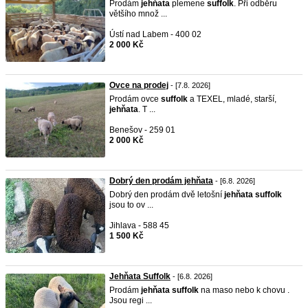
Prodám
jehňata
plemene
suffolk
. Při odběru
většího množ ...
Ústí nad Labem - 400 02
2 000 Kč
Ovce na prodej
- [7.8. 2026]
Prodám ovce
suffolk
a TEXEL, mladé, starší,
jehňata
. T ...
Benešov - 259 01
2 000 Kč
Dobrý den prodám jehňata
- [6.8. 2026]
Dobrý den prodám dvě letošní
jehňata
suffolk
jsou to ov ...
Jihlava - 588 45
1 500 Kč
Jehňata Suffolk
- [6.8. 2026]
Prodám
jehňata
suffolk
na maso nebo k chovu .
Jsou regi ...