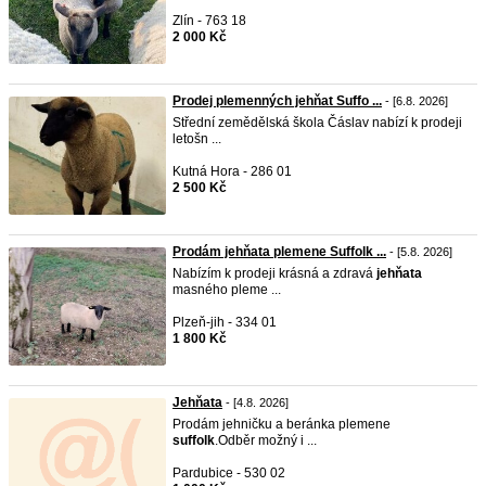
Zlín - 763 18
2 000 Kč
Prodej plemenných jehňat Suffo ...
- [6.8. 2026]
Střední zemědělská škola Čáslav nabízí k prodeji
letošn ...
Kutná Hora - 286 01
2 500 Kč
Prodám jehňata plemene Suffolk ...
- [5.8. 2026]
Nabízím k prodeji krásná a zdravá
jehňata
masného pleme ...
Plzeň-jih - 334 01
1 800 Kč
Jehňata
- [4.8. 2026]
Prodám jehničku a beránka plemene
suffolk
.Odběr možný i ...
Pardubice - 530 02