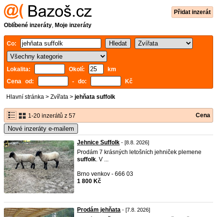
Přidat inzerát
Oblíbené inzeráty
,
Moje inzeráty
Co:
Lokalita:
Okolí:
km
Cena od:
- do:
Kč
Hlavní stránka
>
Zvířata
>
jehňata suffolk
Cena
1-20 inzerátů z 57
Nové inzeráty e-mailem
Jehnice Suffolk
- [8.8. 2026]
Prodám 7 krásných letošních jehniček plemene
suffolk
. V ...
Brno venkov - 666 03
1 800 Kč
Prodám jehňata
- [7.8. 2026]