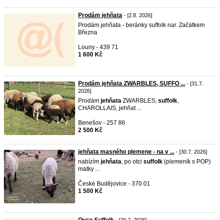
Prodám jehňata
- [2.8. 2026]
Prodám jehňata - beránky suffolk nar. Začátkem
Března
Louny - 439 71
1 600 Kč
Prodám jehňata ZWARBLES, SUFFO ...
- [31.7.
2026]
Prodám
jehňata
ZWARBLES,
suffolk
,
CHAROLLAIS, jehňat ...
Benešov - 257 86
2 500 Kč
jehňata masného plemene - na v ...
- [30.7. 2026]
nabízím
jehňata
, po otci
suffolk
(plemeník s POP)
matky ...
České Budějovice - 370 01
1 500 Kč