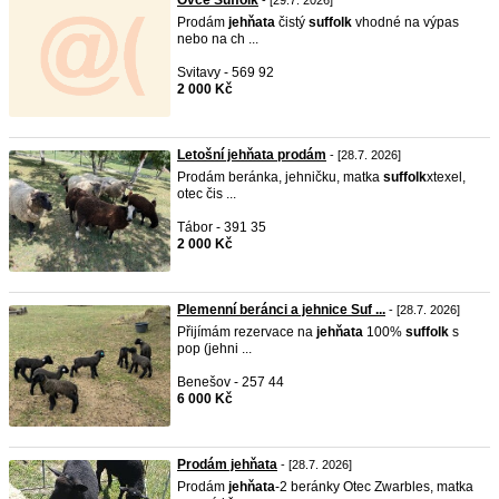
Ovce Suffolk
- [29.7. 2026]
Prodám
jehňata
čistý
suffolk
vhodné na výpas
nebo na ch ...
Svitavy - 569 92
2 000 Kč
Letošní jehňata prodám
- [28.7. 2026]
Prodám beránka, jehničku, matka
suffolk
xtexel,
otec čis ...
Tábor - 391 35
2 000 Kč
Plemenní beránci a jehnice Suf ...
- [28.7. 2026]
Přijímám rezervace na
jehňata
100%
suffolk
s
pop (jehni ...
Benešov - 257 44
6 000 Kč
Prodám jehňata
- [28.7. 2026]
Prodám
jehňata
-2 beránky Otec Zwarbles, matka