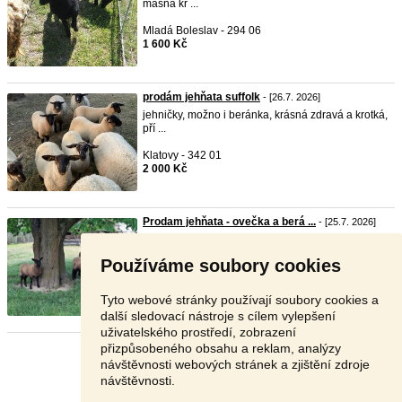
masná kř ...
Mladá Boleslav - 294 06
1 600 Kč
prodám jehňata suffolk
- [26.7. 2026]
jehničky, možno i beránka, krásná zdravá a krotká,
pří ...
Klatovy - 342 01
2 000 Kč
Prodam jehňata - ovečka a berá ...
- [25.7. 2026]
Prodam letosni dubnovou ovecku a beranka.
Krizenci matk ...
Používáme soubory cookies
Jindřichův Hradec - 378 43
2 000 Kč
Tyto webové stránky používají soubory cookies a
další sledovací nástroje s cílem vylepšení
uživatelského prostředí, zobrazení
přizpůsobeného obsahu a reklam, analýzy
Stránka:
1
2
3
Další
návštěvnosti webových stránek a zjištění zdroje
návštěvnosti.