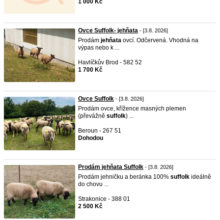
1 000 Kč
Ovce Suffolk- jehňata
- [3.8. 2026]
Prodám
jehňata
ovcí. Odčervená. Vhodná na
výpas nebo k ...
Havlíčkův Brod - 582 52
1 700 Kč
Ovce Suffolk
- [3.8. 2026]
Prodám ovce, křížence masných plemen
(převážně
suffolk
) ...
Beroun - 267 51
Dohodou
Prodám jehňata Suffolk
- [3.8. 2026]
Prodám jehničku a beránka 100%
suffolk
ideálně
do chovu ...
Strakonice - 388 01
2 500 Kč