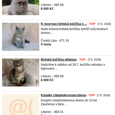
Liberec - 460 06
8 000 Kč
K rezervaci britská kočička s ...
-
TOP
- [7.8. 2026]
Naše krásná britská kočička vyhlíží svůj budoucí
domov. ...
Česká Lípa - 471 24
V textu
Britská kočička whiskas
-
TOP
- [7.8. 2026]
Nabízíme k odběru od 28.7. kočičku whiskas s
tygrovano ...
Liberec - 460 06
6 000 Kč
Koupím chladnokrevnou klisnu
-
TOP
- [7.8. 2026]
Koupím chladnokrevnou klisnu do 10 let.
Zaučenou v tahu ...
Liberec - 464 01