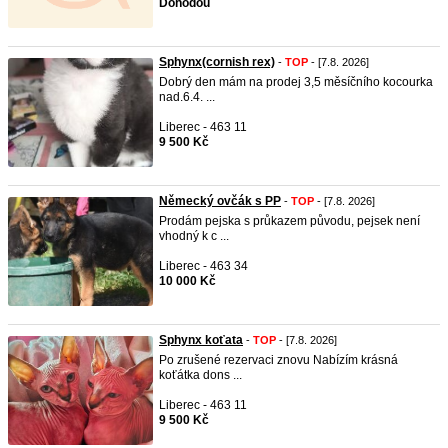
Dohodou
Sphynx(cornish rex)
-
TOP
- [7.8. 2026]
Dobrý den mám na prodej 3,5 měsíčního kocourka
nad.6.4. ...
Liberec - 463 11
9 500 Kč
Německý ovčák s PP
-
TOP
- [7.8. 2026]
Prodám pejska s průkazem původu, pejsek není
vhodný k c ...
Liberec - 463 34
10 000 Kč
Sphynx koťata
-
TOP
- [7.8. 2026]
Po zrušené rezervaci znovu Nabízím krásná
koťátka dons ...
Liberec - 463 11
9 500 Kč