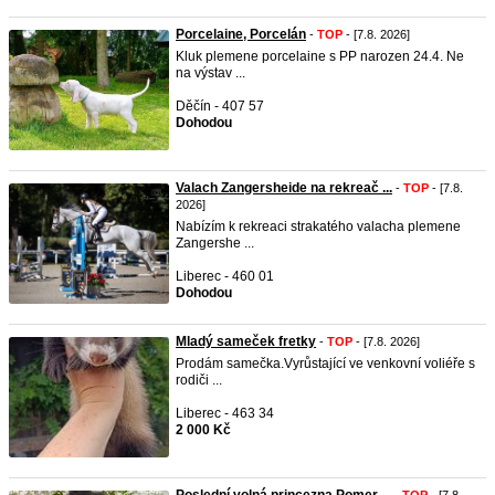
Porcelaine, Porcelán
-
TOP
- [7.8. 2026]
Kluk plemene porcelaine s PP narozen 24.4. Ne
na výstav ...
Děčín - 407 57
Dohodou
Valach Zangersheide na rekreač ...
-
TOP
- [7.8.
2026]
Nabízím k rekreaci strakatého valacha plemene
Zangershe ...
Liberec - 460 01
Dohodou
Mladý sameček fretky
-
TOP
- [7.8. 2026]
Prodám samečka.Vyrůstající ve venkovní voliéře s
rodiči ...
Liberec - 463 34
2 000 Kč