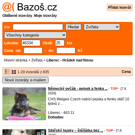
Přidat inzerát
Oblíbené inzeráty
,
Moje inzeráty
Co:
Lokalita:
Okolí:
km
Cena od:
- do:
Kč
Hlavní stránka
>
Zvířata
>
Liberec - Hrádek nad Nisou
Cena
1-20 inzerátů z 835
Nové inzeráty e-mailem
Německý ovčák - pejsek a fenka ...
-
TOP
- [7.8.
2026]
CHS Walgeo Czech nabízí pejska a fenku stáří 10
týdnů z ...
Liberec - 463 11
Dohodou
Sibiřský husky – štěňátka bez ...
-
TOP
- [7.8.