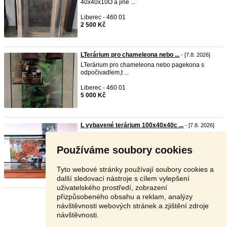
40x40x10O a jiné ...
Liberec - 460 01
2 500 Kč
LTerárium pro chameleona nebo ...
- [7.8. 2026]
LTerárium pro chameleona nebo pagekona s
odpočivadlem,t ...
Liberec - 460 01
5 000 Kč
L vybavené terárium 100x40x40c ...
- [7.8. 2026]
L vybavené terárium 100x40x40cm nové ,síla skla
5mm, po ...
Používáme soubory cookies
Liberec - 460 01
3 800 Kč
Tyto webové stránky používají soubory cookies a
další sledovací nástroje s cílem vylepšení
uživatelského prostředí, zobrazení
přizpůsobeného obsahu a reklam, analýzy
Stránka:
1
2
3
Další
návštěvnosti webových stránek a zjištění zdroje
návštěvnosti.