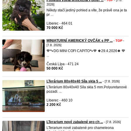
Poslední volná princezna Pomer ...
-
TOP
- [7.8.
2026]
Někdy stačí jediný pohled a víte, že právě ona je ta
pr ...
Liberec - 464 01
70 000 Kč
MINIATURNÍ AMERICKÝ OVČÁK s PP ...
-
TOP
-
[7.8. 2026]
💙🐾DG MINI COFI CAPITO🐾💙 🍀29.4.2026🍀 💙
...
Česká Lípa - 471 24
50 000 Kč
LTerárium 80x40x40 Síla skla 5 ...
- [7.8. 2026]
LTerárium 80x40x40 Síla skla 5 mm.Polyuretanové
pozadi. ...
Liberec - 460 10
2 200 Kč
LTerarium nové zabalené pro ch ...
- [7.8. 2026]
LTerarium nové zabalené pro chameleona