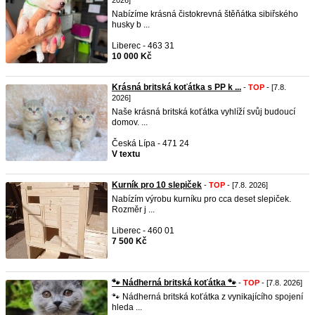
2026]
Nabízíme krásná čistokrevná štěňátka sibiřského
husky b ...
Liberec - 463 31
10 000 Kč
Krásná britská koťátka s PP k ...
-
TOP
- [7.8.
2026]
Naše krásná britská koťátka vyhlíží svůj budoucí
domov. ...
Česká Lípa - 471 24
V textu
Kurník pro 10 slepiček
-
TOP
- [7.8. 2026]
Nabízím výrobu kurníku pro cca deset slepiček.
Rozměr j ...
Liberec - 460 01
7 500 Kč
​🐾 Nádherná britská koťátka 🐾
-
TOP
- [7.8. 2026]
🐾 Nádherná britská koťátka z vynikajícího spojení
hleda ...