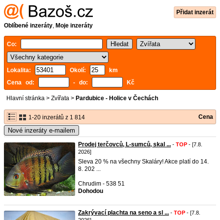
Přidat inzerát
Oblíbené inzeráty
,
Moje inzeráty
Co:
Lokalita:
Okolí:
km
Cena od:
- do:
Kč
Hlavní stránka
>
Zvířata
>
Pardubice - Holice v Čechách
Cena
1-20 inzerátů z 1 814
Nové inzeráty e-mailem
Prodej terčovců, L-sumců, skal ...
-
TOP
- [7.8.
2026]
Sleva 20 % na všechny Skaláry! Akce platí do 14.
8. 202 ...
Chrudim - 538 51
Dohodou
Zakrývací plachta na seno a sl ...
-
TOP
- [7.8.