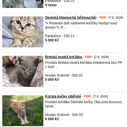
Pardubice - 534 01
V textu
Skotská klapouchá (přimouchá)
-
TOP
- [7.8. 2026]
🐾 Poslední dvě nádherné kočičky hledají nový
domov 🐾 N ...
Pardubice - 530 12
5 000 Kč
Britská modrá koťátka
-
TOP
- [7.8. 2026]
Prodám Britská modrá koťátka čistokrevná bez PP.
1 holč ...
Hradec Králové - 500 02
5 000 Kč
Koťata kočky sibiřské
-
TOP
- [7.8. 2026]
Prodám koťátka Sibiřské kočky. Oba jsou kocourci,
červe ...
Hradec Králové - 500 03
6 000 Kč