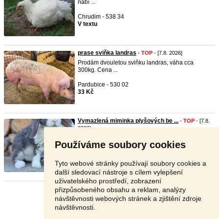
nabí ...
Chrudim - 538 34
V textu
prase sviňka landras
-
TOP
- [7.8. 2026]
Prodám dvouletou sviňku landras, váha cca
300kg. Cena ...
Pardubice - 530 02
33 Kč
Vymazlená miminka plyšových be ...
-
TOP
- [7.8.
2026]
Rodinný chov Pod Třešní nabízí k zamluvení 2
Používáme soubory cookies
zakrslé re ...
Pardubice - 530 03
Tyto webové stránky používají soubory cookies a
2 000 Kč
další sledovací nástroje s cílem vylepšení
uživatelského prostředí, zobrazení
přizpůsobeného obsahu a reklam, analýzy
Stránka:
1
2
3
Další
návštěvnosti webových stránek a zjištění zdroje
návštěvnosti.