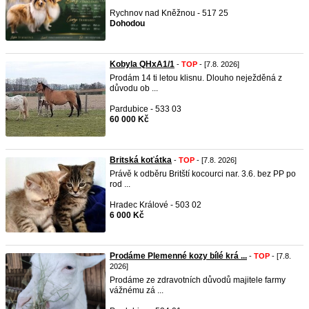
Rychnov nad Kněžnou - 517 25
Dohodou
Kobyla QHxA1/1
-
TOP
- [7.8. 2026]
Prodám 14 ti letou klisnu. Dlouho neježděná z
důvodu ob ...
Pardubice - 533 03
60 000 Kč
Britská koťátka
-
TOP
- [7.8. 2026]
Právě k odběru Britští kocourci nar. 3.6. bez PP po
rod ...
Hradec Králové - 503 02
6 000 Kč
Prodáme Plemenné kozy bílé krá ...
-
TOP
- [7.8.
2026]
Prodáme ze zdravotních důvodů majitele farmy
vážnému zá ...