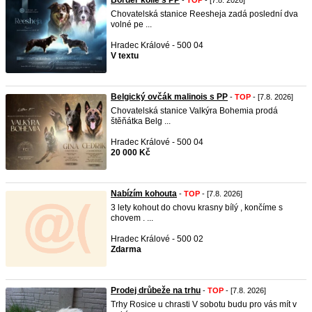
Border kolie s PP
-
TOP
- [7.8. 2026]
Chovatelská stanice Reesheja zadá poslední dva
volné pe ...
Hradec Králové - 500 04
V textu
Belgický ovčák malinois s PP
-
TOP
- [7.8. 2026]
Chovatelská stanice Valkýra Bohemia prodá
štěňátka Belg ...
Hradec Králové - 500 04
20 000 Kč
Nabízím kohouta
-
TOP
- [7.8. 2026]
3 lety kohout do chovu krasny bílý , končíme s
chovem . ...
Hradec Králové - 500 02
Zdarma
Prodej drůbeže na trhu
-
TOP
- [7.8. 2026]
Trhy Rosice u chrasti V sobotu budu pro vás mít v