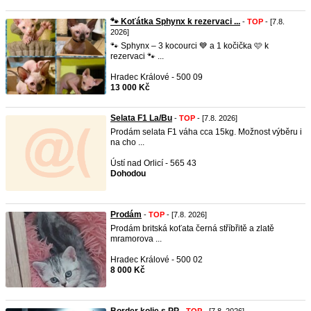
🐾 Koťátka Sphynx k rezervaci ...
-
TOP
- [7.8.
2026]
🐾 Sphynx – 3 kocourci 💙 a 1 kočička 🩷 k
rezervaci 🐾 ...
Hradec Králové - 500 09
13 000 Kč
Selata F1 La/Bu
-
TOP
- [7.8. 2026]
Prodám selata F1 váha cca 15kg. Možnost výběru i
na cho ...
Ústí nad Orlicí - 565 43
Dohodou
Prodám
-
TOP
- [7.8. 2026]
Prodám britská koťata černá stříbřitě a zlatě
mramorova ...
Hradec Králové - 500 02
8 000 Kč