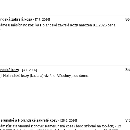
ndská zakrslá koza
50
- [7.7. 2026]
áme 8 měsíčního kozlíka Holandské zakrslé
kozy
narozen 8.1.2026 cena
-
andské kozy
Zd
- [3.7. 2026]
ji Holandské
kozy
(kuzlata) viz foto. Všechny jsou černé.
erunské a Holandské zakrslé kozy
V 
- [28.6. 2026]
ám kůzlata vhodná k chovu: Kamerunská koza (šedo stříbrné na fotkách) - 1x