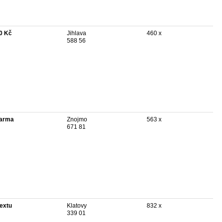
0 Kč
Jihlava
460 x
588 56
arma
Znojmo
563 x
671 81
textu
Klatovy
832 x
339 01