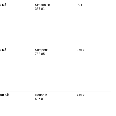
0 Kč
Strakonice
80 x
387 01
0 Kč
Šumperk
275 x
788 05
200 Kč
Hodonín
415 x
695 01