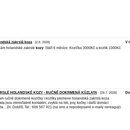
ndská zakrslá koza
V 
- [2.8. 2026]
ám holandské zakrslé
kozy
. Stáří 6 měsíce. Kozička 3000Kč a kozlík 1000Kč.
RSLÉ HOLANDSKÉ KOZY - RUČNĚ DOKRMENÁ KŮZLATA
Do
- [29.7. 2026]
m ručně dokrmené kozičky i kozlíky plemene holandská zakrslá koza.
ata jsou mimořádně kontaktní, zvyklá na lidi, psy, kočky i další domácí
ata... Zn. Dobříš, Tel.: 606 567 921 (na sms a nepodepsané e-maily nereaguji)