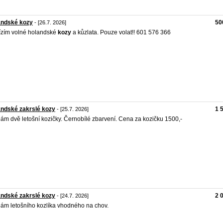
andské kozy
50
- [26.7. 2026]
zím volné holandské
kozy
a kůzlata. Pouze volat!! 601 576 366
ndské zakrslé kozy
1 
- [25.7. 2026]
ám dvě letošní kozičky. Černobílé zbarvení. Cena za kozičku 1500,-
ndské zakrslé kozy
2 
- [24.7. 2026]
ám letošního kozlíka vhodného na chov.