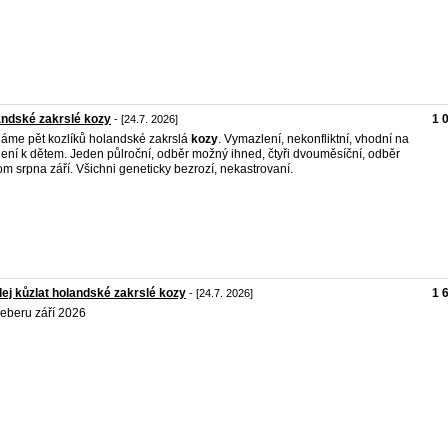
ndské zakrslé kozy
1 
- [24.7. 2026]
áme pět kozlíků holandské zakrslá
kozy
. Vymazlení, nekonfliktní, vhodní na
ení k dětem. Jeden půlroční, odběr možný ihned, čtyři dvouměsíční, odběr
om srpna září. Všichni geneticky bezrozí, nekastrovaní.
ej kůzlat holandské zakrslé kozy
1 
- [24.7. 2026]
eberu září 2026