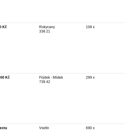
0 Kč
Rokycany
108 x
338 21
000 Kč
Frýdek - Místek
299 x
739 42
textu
Vsetín
690 x