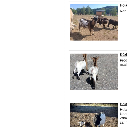
Hol
Nabí
Kůzl
Prod
mazl
Hola
Hola
Uher
Zdra
zahra