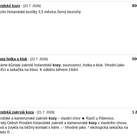
andské kozy
80
- [22.7. 2026]
zím Holandské kozlíky 3,5 měsíce.černý bezrohý.
ata holka a kluk
50
- [22.7. 2026]
áme kůzlata zakrslé holandské
kozy
, sourozenci, holka a kluk. Vhodní jako
íčci a sekačka na trávu. K odběru během 14dní.
ndská zakrslá koza
1 
- [21.7. 2026]
ndské a kamerunské zakrslé
kozy
– vlastní chov 🐐 Ranč u Pálenice,
ský Ostroh Prodám holandské zakrslé a kamerunské
kozy
z vlastního chovu.
vá a zvyklá na běžný kontakt s lidmi. ✅ Vhodné jako: * ekologická sekačka na
du či ...