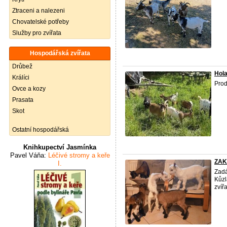
Ztraceni a nalezeni
Chovatelské potřeby
Služby pro zvířata
Hospodářská zvířata
Drůbež
Hola
Králíci
Prod
Ovce a kozy
Prasata
Skot
Ostatní hospodářská
Knihkupectví Jasmínka
Pavel Váňa:
Léčivé stromy a keře
ZAK
I.
Zadá
Kůzl
zvíř