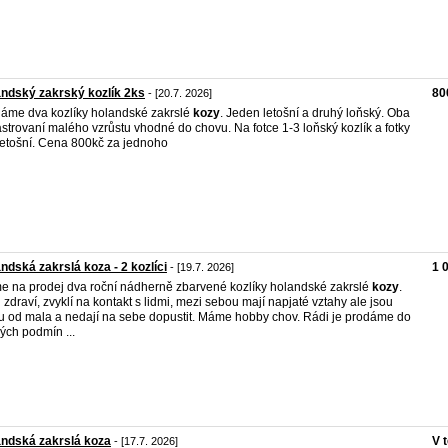
ndský zakrský kozlík 2ks
80
- [20.7. 2026]
áme dva kozlíky holandské zakrslé
kozy
. Jeden letošní a druhý loňský. Oba
strovaní malého vzrůstu vhodné do chovu. Na fotce 1-3 loňský kozlík a fotky
letošní. Cena 800kč za jednoho
ndská zakrslá koza - 2 kozlíci
1 
- [19.7. 2026]
 na prodej dva roční nádherně zbarvené kozlíky holandské zakrslé
kozy
.
 zdraví, zvyklí na kontakt s lidmi, mezi sebou mají napjaté vztahy ale jsou
u od mala a nedají na sebe dopustit. Máme hobby chov. Rádi je prodáme do
ých podmín ...
ndská zakrslá koza
V 
- [17.7. 2026]