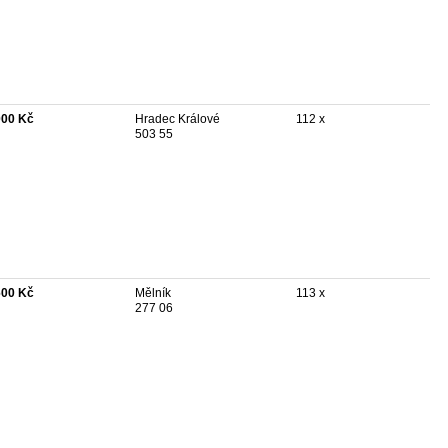
000 Kč
Hradec Králové
112 x
503 55
600 Kč
Mělník
113 x
277 06