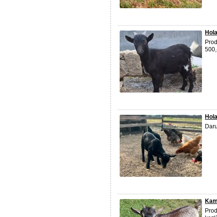
Hola
Prod
500,
Hol
Daru
Kam
Prod