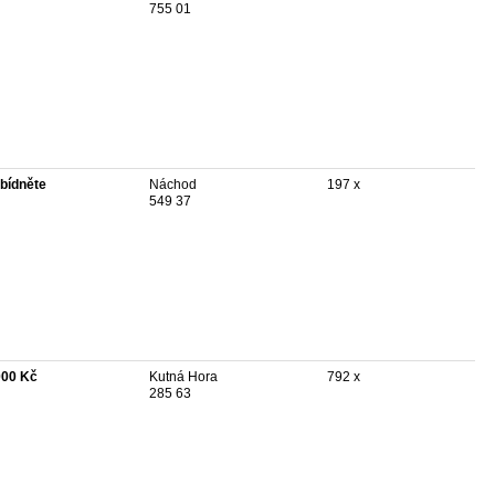
755 01
bídněte
Náchod
197 x
549 37
000 Kč
Kutná Hora
792 x
285 63