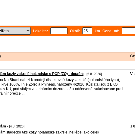
Lokalita:
Okolí:
km Cena od:
Ce
3
ám kozly zakrslé holandské s POP (ZO) - dotační
V 
- [6.8. 2026]
a Na Stráni nabízí k prodeji čistokrevné
kozy
zakrslé (holandského typu),
l krve 100%, linie Zorro a Phineas, narozeny 4/2026. Kůzlata jsou z EKO
u v KU, pod stálým veterinárním dozorem, 2 x odčervené, vakcinované proti
rální horečce ...
dám
3 
- [4.8. 2026]
dám stadecko 6ks
kozy
holandské zakrsle, nejlépe jako celek