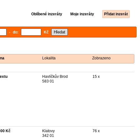
Oblíbené inzeráty
Moje inzeráty
Přidat inzerát
- do:
Kč
na
Lokalita
Zobrazeno
textu
Havlíčkův Brod
15 x
583 01
000 Kč
Klatovy
76 x
342 01