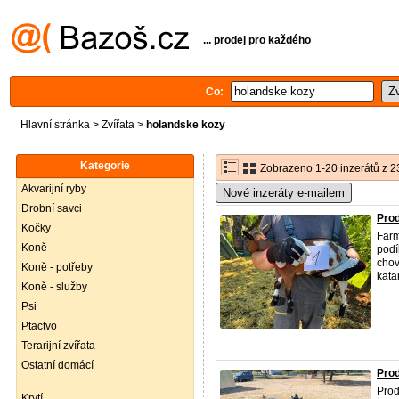
... prodej pro každého
Co:
Hlavní stránka
>
Zvířata
>
holandske kozy
Kategorie
Zobrazeno 1-20 inzerátů z 2
Akvarijní ryby
Nové inzeráty e-mailem
Drobní savci
Prod
Kočky
Farm
Koně
podí
chov
Koně - potřeby
kata
Koně - služby
Psi
Ptactvo
Terarijní zvířata
Ostatní domácí
Pro
Pro
Krytí