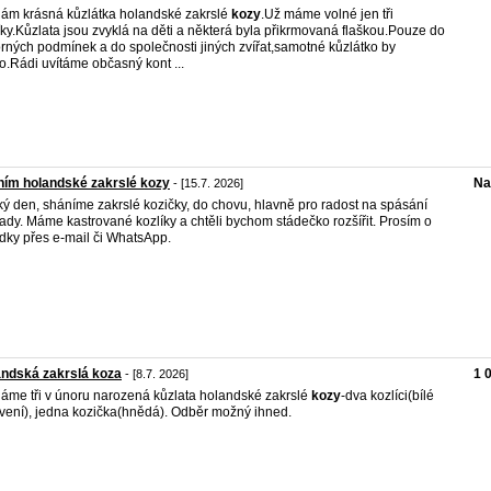
ám krásná kůzlátka holandské zakrslé
kozy
.Už máme volné jen tři
íky.Kůzlata jsou zvyklá na děti a některá byla přikrmovaná flaškou.Pouze do
rných podmínek a do společnosti jiných zvířat,samotné kůzlátko by
lo.Rádi uvítáme občasný kont ...
ím holandské zakrslé kozy
Na
- [15.7. 2026]
ý den, sháníme zakrslé kozičky, do chovu, hlavně pro radost na spásání
ady. Máme kastrované kozlíky a chtěli bychom stádečko rozšířit. Prosím o
dky přes e-mail či WhatsApp.
ndská zakrslá koza
1 
- [8.7. 2026]
áme tři v únoru narozená kůzlata holandské zakrslé
kozy
-dva kozlíci(bílé
vení), jedna kozička(hnědá). Odběr možný ihned.