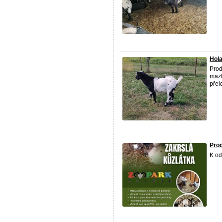
Hola
Prod
mazl
přel
Prod
K od