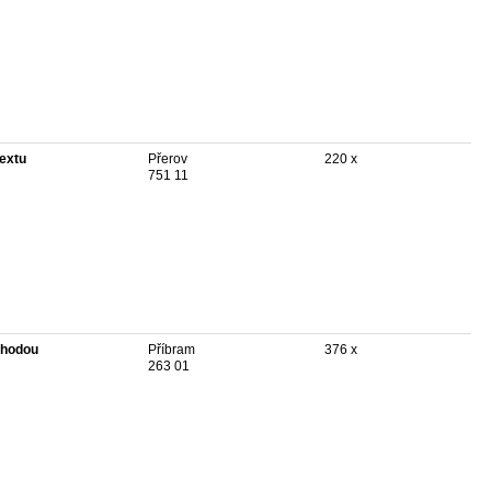
textu
Přerov
220 x
751 11
hodou
Příbram
376 x
263 01