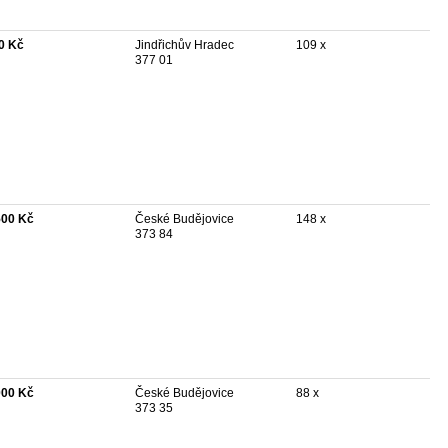
0 Kč
Jindřichův Hradec
109 x
377 01
500 Kč
České Budějovice
148 x
373 84
000 Kč
České Budějovice
88 x
373 35