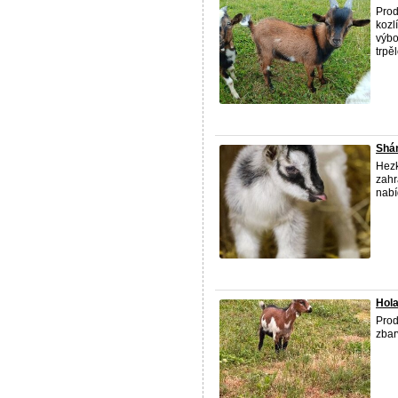
Prod
kozl
výbo
trpě
Shán
Hezk
zahr
nabí
Hola
Prod
zbar