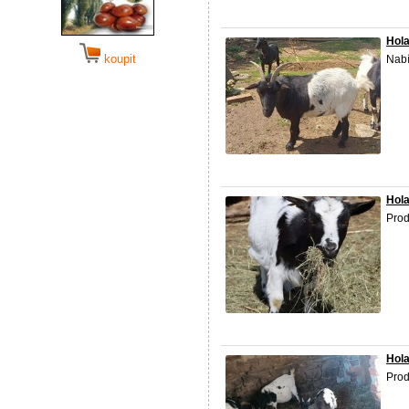
Hol
koupit
Nabí
Hola
Prod
Hola
Prod