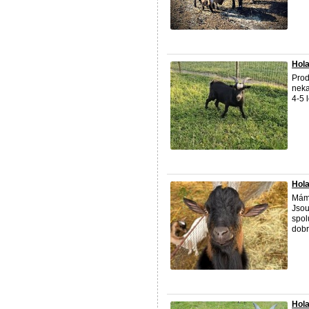
Hola
Prod
neka
4-5 
Hola
Máme
Jsou
spol
dobr
Hola