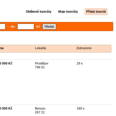
Oblíbené inzeráty
Moje inzeráty
Přidat inzerát
- do:
Kč
na
Lokalita
Zobrazeno
5 000 Kč
Prostějov
29 x
796 01
0 000 Kč
Beroun
180 x
267 21