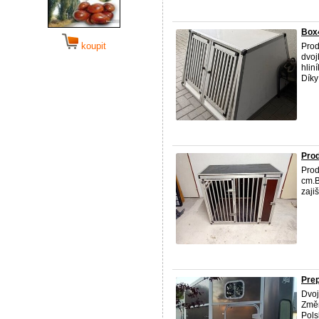
Box4
koupit
Prod
dvoj
hlin
Díky
Prod
Prod
cm.B
zaji
Prep
Dvoj
Změn
Pols