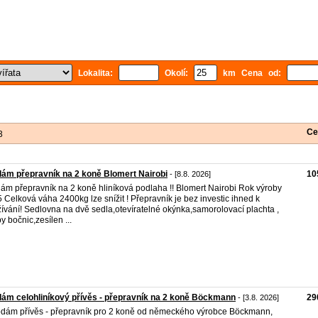
Lokalita:
Okolí:
km Cena od:
Ce
3
ám přepravník na 2 koně Blomert Nairobi
10
- [8.8. 2026]
ám přepravník na 2 koně hliníková podlaha !! Blomert Nairobi Rok výroby
 Celková váha 2400kg lze snížit ! Přepravník je bez investic ihned k
ívání! Sedlovna na dvě sedla,otevíratelné okýnka,samorolovací plachta ,
y bočnic,zesílen ...
ám celohliníkový přívěs - přepravník na 2 koně Böckmann
29
- [3.8. 2026]
odám přívěs - přepravník pro 2 koně od německého výrobce Böckmann,