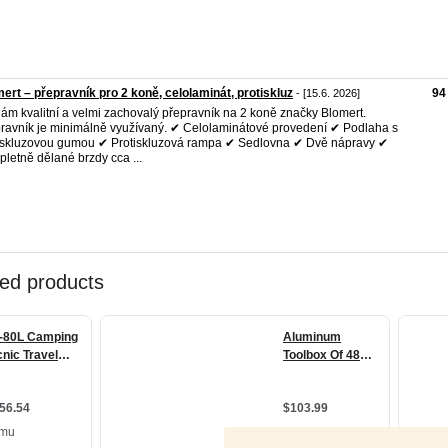
ert – přepravník pro 2 koně, celolaminát, protiskluz
94
- [15.6. 2026]
ám kvalitní a velmi zachovalý přepravník na 2 koně značky Blomert.
ravník je minimálně využívaný. ✔ Celolaminátové provedení ✔ Podlaha s
iskluzovou gumou ✔ Protiskluzová rampa ✔ Sedlovna ✔ Dvě nápravy ✔
letně dělané brzdy cca ...