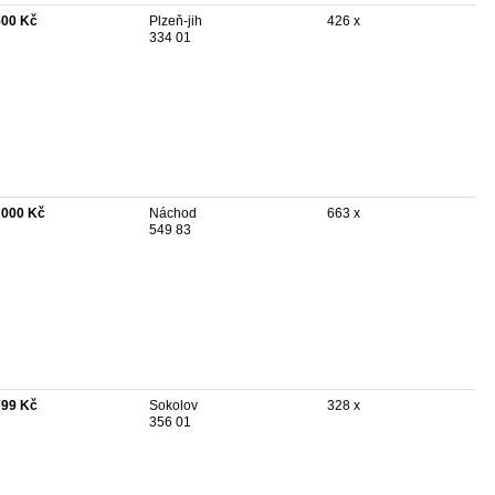
500 Kč
Plzeň-jih
426 x
334 01
 000 Kč
Náchod
663 x
549 83
799 Kč
Sokolov
328 x
356 01