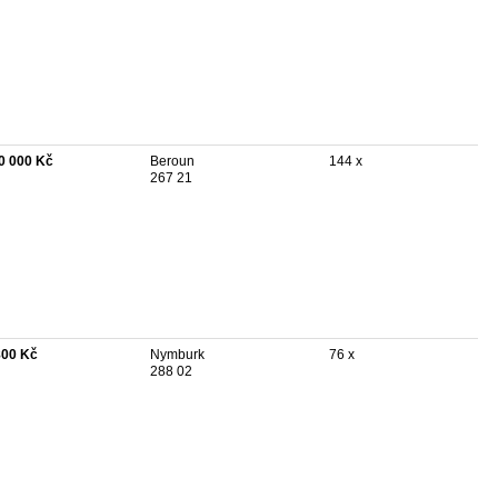
0 000 Kč
Beroun
144 x
267 21
800 Kč
Nymburk
76 x
288 02