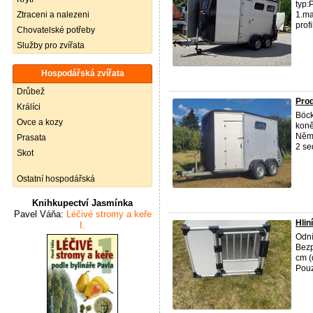
typ:
Ztraceni a nalezeni
1.ma
prof
Chovatelské potřeby
Služby pro zvířata
Hospodářská zvířata
Drůbež
Prod
Králíci
Böck
Ovce a kozy
koně
Něme
Prasata
2 sed
Skot
Ostatní hospodářská
Knihkupectví Jasmínka
Pavel Váňa:
Léčivé stromy a keře
Hlin
I.
Odní
Bezp
cm (
Pouz