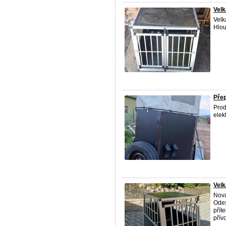
Velk
Velk
Hlou
Přep
Prod
elek
Velk
Nová
Odes
přít
přívo