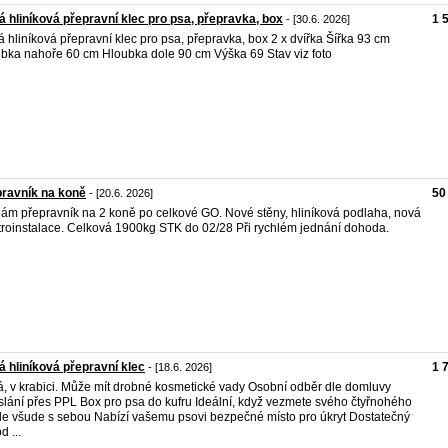
á hliníková přepravní klec pro psa, přepravka, box
1 
- [30.6. 2026]
á hliníková přepravní klec pro psa, přepravka, box 2 x dvířka Šířka 93 cm
bka nahoře 60 cm Hloubka dole 90 cm Výška 69 Stav viz foto
ravník na koně
50
- [20.6. 2026]
ám přepravník na 2 koně po celkové GO. Nové stěny, hliníková podlaha, nová
troinstalace. Celková 1900kg STK do 02/28 Při rychlém jednání dohoda.
á hliníková přepravní klec
1 
- [18.6. 2026]
, v krabici. Může mít drobné kosmetické vady Osobní odběr dle domluvy
lání přes PPL Box pro psa do kufru Ideální, když vezmete svého čtyřnohého
ele všude s sebou Nabízí vašemu psovi bezpečné místo pro úkryt Dostatečný
d ...