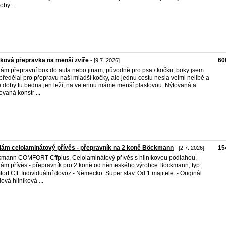
oby ...
íková přepravka na menší zvíře
60
- [9.7. 2026]
ám přepravní box do auta nebo jinam, původně pro psa / kočku, boky jsem
 předělal pro přepravu naší mladší kočky, ale jednu cestu nesla velmi nelibě a
é doby tu bedna jen leží, na veterinu máme menší plastovou. Nýtovaná a
ovaná konstr ...
ám celolaminátový přívěs - přepravník na 2 koně Böckmann
15
- [2.7. 2026]
mann COMFORT Cffplus. Celolaminátový přívěs s hliníkovou podlahou. -
ám přívěs - přepravník pro 2 koně od němeského výrobce Böckmann, typ:
ort Cff. Individuální dovoz - Německo. Super stav. Od 1.majitele. - Originál
lová hliníková ...