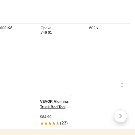
 000 Kč
Opava
602 x
746 01