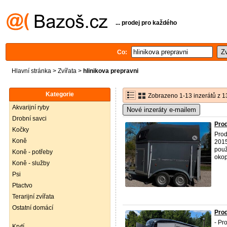
... prodej pro každého
Co:
Hlavní stránka
>
Zvířata
>
hlinikova prepravni
Kategorie
Zobrazeno 1-13 inzerátů z 1
Akvarijní ryby
Nové inzeráty e-mailem
Drobní savci
Prod
Kočky
Prod
Koně
2015
použ
Koně - potřeby
okop
Koně - služby
Psi
Ptactvo
Terarijní zvířata
Ostatní domácí
Prod
- Pr
Krytí