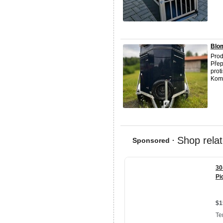
Blom
Prod
Přep
prot
Komp