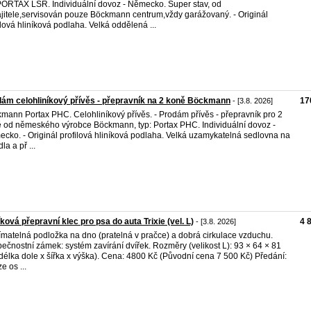
PORTAX LSR. Individuální dovoz - Německo. Super stav, od
jitele,servisován pouze Böckmann centrum,vždy garážovaný. - Originál
ilová hliníková podlaha. Velká oddělená ...
ám celohliníkový přívěs - přepravník na 2 koně Böckmann
17
- [3.8. 2026]
mann Portax PHC. Celohliníkový přívěs. - Prodám přívěs - přepravník pro 2
 od němeského výrobce Böckmann, typ: Portax PHC. Individuální dovoz -
cko. - Originál profilová hliníková podlaha. Velká uzamykatelná sedlovna na
la a př ...
íková přepravní klec pro psa do auta Trixie (vel. L)
4 
- [3.8. 2026]
matelná podložka na dno (pratelná v pračce) a dobrá cirkulace vzduchu.
ečnostní zámek: systém zavírání dvířek. Rozměry (velikost L): 93 × 64 × 81
délka dole x šířka x výška). Cena: 4800 Kč (Původní cena 7 500 Kč) Předání:
e os ...