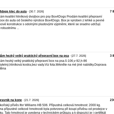
dogs klec do auta
7 
- [30.7. 2026]
ám kvalitní hliníkový dvojbox pro psy Box4Dogs Prodám kvalitní přepravní
box do auta od českého výrobce Box4Dogs. Box je vyroben z lehké a pevné
íkové konstrukce s odolnými plastovými výplněmi, které se snadno udržují.
 robustnímu ...
ám hezký velký praktický přepravní box na psa
3 
- [27.7. 2026]
ám hezký velký praktický přepravní box na psa.š-106,v-92,h-86
ytelný,hliníková kostra,bez vady.Viz fota.Mrkněte na mé jiné nabídky.Doprava
štěna
ravnik na kone
23
- [21.7. 2026]
koňský přívěs Ifor Williams HB 506. Přípustná celková hmotnost: 2000 kg.
a přípustné celkové hmotnosti byla potvrzena při koupi přívěsu od prodejce v
ku. Tato hmotnost je uvedena v technickém průkazu a k dispozici je i certifikát