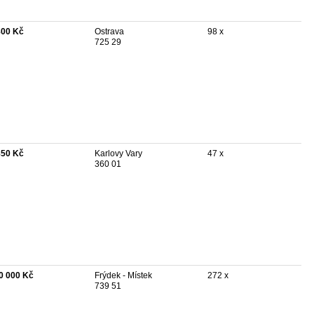
800 Kč
Ostrava
98 x
725 29
850 Kč
Karlovy Vary
47 x
360 01
0 000 Kč
Frýdek - Místek
272 x
739 51