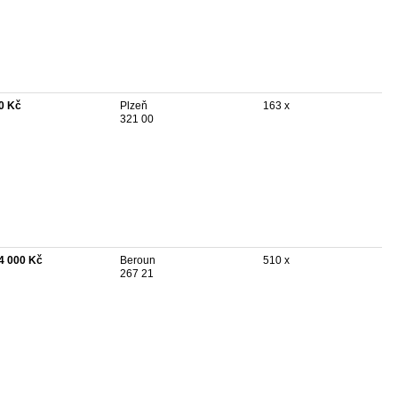
0 Kč
Plzeň
163 x
321 00
4 000 Kč
Beroun
510 x
267 21