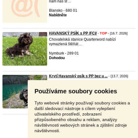
nám náš st ...
Blansko - 680 01
Nabídněte
HAVANSKÝ PSÍK s PP /FCI/
-
TOP
- [16.7. 2026]
Chovatelská stanice Quarterword nabízí
vymazlená štěňát ...
Nymburk - 289 01
Dohodou
Krytí Havanský psík s PP bez u ...
- [13.7. 2026]
Dobrý den, nabízím krytí Havanského psíka s PP
bez ucho ...
Používáme soubory cookies
Rakovník - 269 01
Dohodou
Tyto webové stránky používají soubory cookies a
další sledovací nástroje s cílem vylepšení
uživatelského prostředí, zobrazení
přizpůsobeného obsahu a reklam, analýzy
Stránka:
1
2
Další
návštěvnosti webových stránek a zjištění zdroje
návštěvnosti.