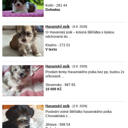
Kolín - 281 44
Dohodou
Havanský psík
- [4.8. 2026]
🐶 Havanský psík – krásná štěňátka s láskou
odchovaná do ...
Kladno - 272 01
V textu
Havanský psík
- [3.8. 2026]
Prodám fenky Havanského psíka bez pp, budou 2x
očkované ...
Slovensko - 987 65
10 000 Kč
Havanský psík
- [2.8. 2026]
Poslední volné štěňátko havanského psíka
Chovatelská s ...
Jihlava - 588 54