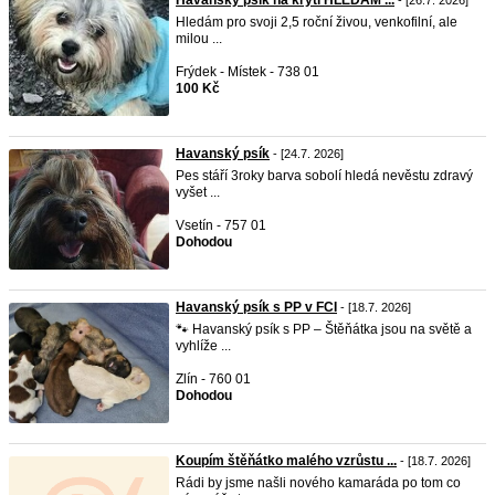
Havanský psík na krytí HLEDÁM ...
- [26.7. 2026]
Hledám pro svoji 2,5 roční živou, venkofilní, ale
milou ...
Frýdek - Místek - 738 01
100 Kč
Havanský psík
- [24.7. 2026]
Pes stáří 3roky barva sobolí hledá nevěstu zdravý
vyšet ...
Vsetín - 757 01
Dohodou
Havanský psík s PP v FCI
- [18.7. 2026]
🐾 Havanský psík s PP – Štěňátka jsou na světě a
vyhlíže ...
Zlín - 760 01
Dohodou
Koupím štěňátko malého vzrůstu ...
- [18.7. 2026]
Rádi by jsme našli nového kamaráda po tom co