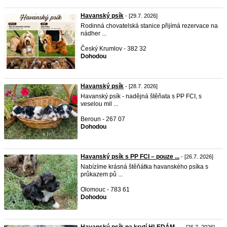
Havanský psík
- [29.7. 2026]
Rodinná chovatelská stanice přijímá rezervace na
nádher ...
Český Krumlov - 382 32
Dohodou
Havanský psík
- [28.7. 2026]
Havanský psík - nadějná štěňata s PP FCI, s
veselou mil ...
Beroun - 267 07
Dohodou
Havanský psík s PP FCI – pouze ...
- [26.7. 2026]
Nabízíme krásná štěňátka havanského psíka s
průkazem pů ...
Olomouc - 783 61
Dohodou