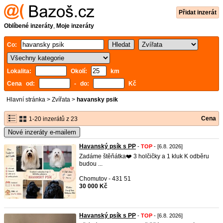
Přidat inzerát
Oblíbené inzeráty
,
Moje inzeráty
Co:
Lokalita:
Okolí:
km
Cena od:
- do:
Kč
Hlavní stránka
>
Zvířata
>
havansky psik
Cena
1-20 inzerátů z 23
Nové inzeráty e-mailem
Havanský psík s PP
-
TOP
- [6.8. 2026]
Zadáme štěňátka❤️ 3 holčičky a 1 kluk K odběru
budou ...
Chomutov - 431 51
30 000 Kč
Havanský psík s PP
-
TOP
- [6.8. 2026]