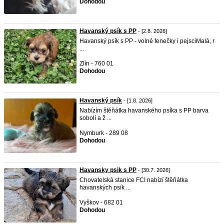
Dohodou
Havanský psík s PP
- [2.8. 2026]
Havanský psík s PP - volné fenečky i pejsci ​Malá, r
...
Zlín - 760 01
Dohodou
Havanský psík
- [1.8. 2026]
Nabízím štěňátka havanského psíka s PP barva
sobolí a ž ...
Nymburk - 289 08
Dohodou
Havansky psik s PP
- [30.7. 2026]
Chovatelská stanice FCI nabízí štěňátka
havanských psík ...
Vyškov - 682 01
Dohodou