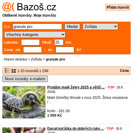
Přidat inzerát
Oblíbené inzeráty
,
Moje inzeráty
Co:
Lokalita:
Okolí:
km
Cena od:
- do:
Kč
Hlavní stránka
>
Zvířata
>
granule pro
Cena
1-20 inzerátů z 298
Nové inzeráty e-mailem
Prodám malé želvy 2025 a větší ...
-
TOP
- [8.8.
2026]
Malé želvičky líhnuté v roce 2025. Želva vroubená
/ ...
Kolín - 281 06
1 000 Kč
Daruji koťátka do dobrých ruko ...
-
TOP
- [8.8.