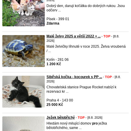
2026]
Dobrý den, daruji koťátka do dobrých rukou. Jsou
odčerv ...
Písek - 399 01
Zdarma
Malé želvy 2025 a větší 2022 + ...
-
TOP
- [8.8.
2026]
Malé želvičky líhnuté v roce 2025. Želva vroubená
/ ...
Kolín - 281 06
1 200 Kč
Sibiřská kočka - kocourek s PP ...
-
TOP
- [8.8.
2026]
Chovatelská stanice Prague Rocket nabízí k
rezervaci kr ...
Praha 4 - 143 00
25 000 Kč
Ježek bělobřichý
-
TOP
- [8.8. 2026]
Hledám nový milující domov
pro
ježka
bělobřichého, same ...