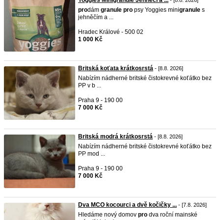
Yoggies Minigranule Jehněčí a ...
- [8.8. 2026]
pro
dám
granule
pro
psy Yoggies mini
granule
s
jehněčím a ...
Hradec Králové - 500 02
1 000 Kč
Britská koťata krátkosrstá
- [8.8. 2026]
Nabízím nádherné britské čistokrevné koťátko bez
PP v b ...
Praha 9 - 190 00
7 000 Kč
Britská modrá krátkosrstá
- [8.8. 2026]
Nabízím nádherné britské čistokrevné koťátko bez
PP mod ...
Praha 9 - 190 00
7 000 Kč
Dva MCO kocourci a dvě kočičky ...
- [7.8. 2026]
Hledáme nový domov
pro
dva roční mainské