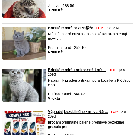
Jihlava - 588 56
3 200 Kč
Britská modrá bez PP🐱🐾
-
TOP
- [8.8. 2026]
Krásná modrá britská krátkosrstá koťátka hledají
nový d ...
Praha - západ - 252 10
6 900 Kč
Britská modrá krátkosrstá koťa ...
-
TOP
- [8.8.
2026]
Nabízím k
pro
deji britská modrá koťátka s PP. Jsou
čipo ...
Ústí nad Orlicí - 560 02
V textu
Výprodej bezobilného krmiva N& ...
-
TOP
- [8.8.
2026]
pro
dám originálně balené prémiové bezobilné
granule
pro
...