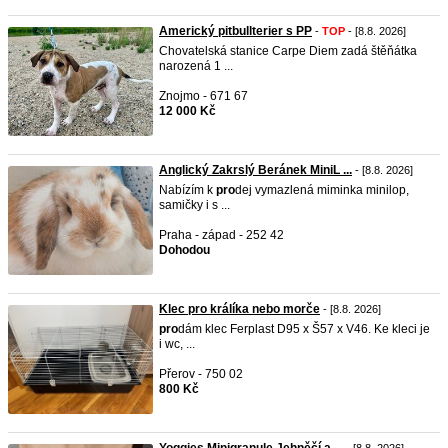
Americký pitbullterier s PP
-
TOP
- [8.8. 2026]
Chovatelská stanice Carpe Diem zadá štěňátka
narozená 1 ...
Znojmo - 671 67
12 000 Kč
Anglický Zakrslý Beránek MiniL ...
- [8.8. 2026]
Nabízím k
pro
dej vymazlená miminka minilop,
samičky i s ...
Praha - západ - 252 42
Dohodou
Klec pro králíka nebo morče
- [8.8. 2026]
pro
dám klec Ferplast D95 x Š57 x V46. Ke kleci je
i wc, ...
Přerov - 750 02
800 Kč