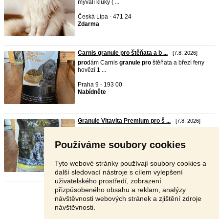
mývalí kluky ( ...
Česká Lípa - 471 24
Zdarma
Carnis granule pro štěňata a b ...
- [7.8. 2026]
pro
dám Carnis
granule
pro
štěňata a březí feny
hovězí 1 ...
Praha 9 - 193 00
Nabídněte
Granule Vitavita Premium pro š ...
- [7.8. 2026]
pro
dám
granule
Vitavita Premium
pro
štěnata
drůběží 7 k ...
Používáme soubory cookies
Praha 9 - 193 00
Nabídněte
Tyto webové stránky používají soubory cookies a
další sledovací nástroje s cílem vylepšení
uživatelského prostředí, zobrazení
přizpůsobeného obsahu a reklam, analýzy
Stránka:
1
2
3
Další
návštěvnosti webových stránek a zjištění zdroje
návštěvnosti.