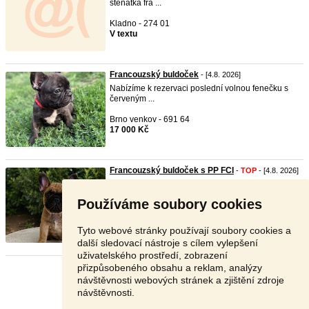
štěňátka fra ...
Kladno - 274 01
V textu
Francouzský buldoček
- [4.8. 2026]
Nabízíme k rezervaci poslední volnou fenečku s
červeným ...
Brno venkov - 691 64
17 000 Kč
Francouzský buldoček s PP FCI
-
TOP
- [4.8. 2026]
Naše chovatelská stanice Kavayor, nabízí k
rezervaci k ...
Používáme soubory cookies
Ostrava - 724 00
Dohodou
Tyto webové stránky používají soubory cookies a
další sledovací nástroje s cílem vylepšení
uživatelského prostředí, zobrazení
přizpůsobeného obsahu a reklam, analýzy
Stránka:
1
2
3
Další
návštěvnosti webových stránek a zjištění zdroje
návštěvnosti.