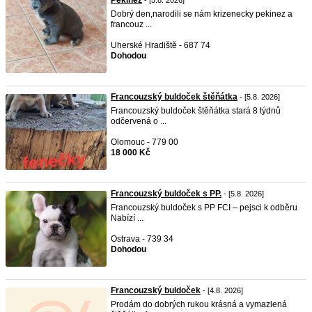
Pekinez
- [5.8. 2026]
Dobrý den,narodili se nám krizenecky pekinez a
francouz ...
Uherské Hradiště - 687 74
Dohodou
Francouzský buldoček štěňátka
- [5.8. 2026]
Francouzský buldoček štěňátka stará 8 týdnů
odčervená o ...
Olomouc - 779 00
18 000 Kč
Francouzský buldoček s PP.
- [5.8. 2026]
Francouzský buldoček s PP FCI – pejsci k odběru
Nabízí ...
Ostrava - 739 34
Dohodou
Francouzský buldoček
- [4.8. 2026]
Prodám do dobrých rukou krásná a vymazlená