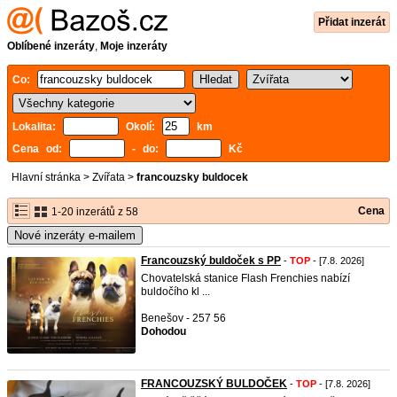
Přidat inzerát
Oblíbené inzeráty
,
Moje inzeráty
Co:
Lokalita:
Okolí:
km
Cena od:
- do:
Kč
Hlavní stránka
>
Zvířata
>
francouzsky buldocek
Cena
1-20 inzerátů z 58
Nové inzeráty e-mailem
Francouzský buldoček s PP
-
TOP
- [7.8. 2026]
Chovatelská stanice Flash Frenchies nabízí
buldočího kl ...
Benešov - 257 56
Dohodou
FRANCOUZSKÝ BULDOČEK
-
TOP
- [7.8. 2026]