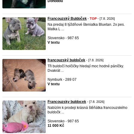
Dohodou
Francouzský Buldoček
-
TOP
- [7.8. 2026]
Na predaj 8 týždňové šteniatka Bluetan. 2x pes.
Matka L ...
Slovensko - 987 65
V textu
francouzský buldoček
- [7.8. 2026]
Tři buldočí holčičky hledají moc hodné páníčky.
Dvakrát ...
Nymburk - 289 07
V textu
Francouzsky buldocek
- [7.8. 2026]
Nabízím k prodeji krásná štěňátka francouzského
buldočk ...
Slovensko - 987 65
11 000 Kč