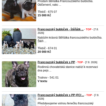
Prodám štěňátka Francouzského buldočka.
Odčervení, vakc ...
Třebíč - 675 07
15 000 Kč
Francouzský buldoček - štěňátk ...
-
TOP
- [7.8.
2026]
Nabízím krásná štěňátka francouzského buldočka.
Štěň ...
Třebíč - 674 01
20 000 Kč
Francouzský buldoček s PP
-
TOP
- [7.8. 2026]
Rodinná chovatelská stanice nabízí k rezervaci
dva pejs ...
Trutnov - 541 01
V textu
Francouzský buldoček s PP (FCI ...
-
TOP
- [7.8.
2026]
Představujeme volnou fenečku francouzský