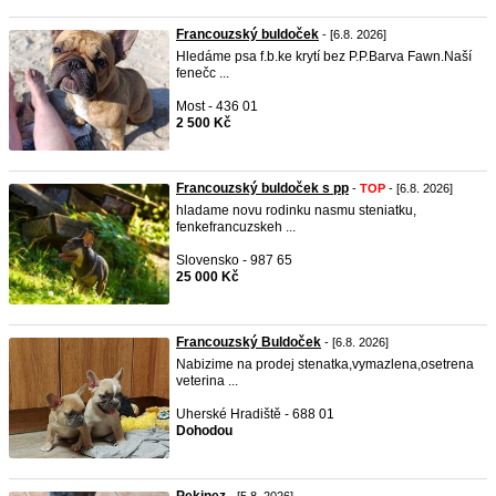
Francouzský buldoček
- [6.8. 2026]
Hledáme psa f.b.ke krytí bez P.P.Barva Fawn.Naší
fenečc ...
Most - 436 01
2 500 Kč
Francouzský buldoček s pp
-
TOP
- [6.8. 2026]
hladame novu rodinku nasmu steniatku,
fenkefrancuzskeh ...
Slovensko - 987 65
25 000 Kč
Francouzský Buldoček
- [6.8. 2026]
Nabizime na prodej stenatka,vymazlena,osetrena
veterina ...
Uherské Hradiště - 688 01
Dohodou