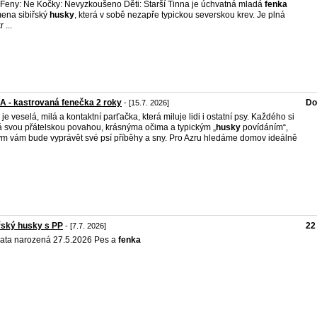
Feny: Ne Kočky: Nevyzkoušeno Děti: Starší Tinna je úchvatná mladá
fenka
ena sibiřský
husky
, která v sobě nezapře typickou severskou krev. Je plná
 ...
 - kastrovaná fenečka 2 roky
Do
- [15.7. 2026]
 je veselá, milá a kontaktní parťačka, která miluje lidi i ostatní psy. Každého si
á svou přátelskou povahou, krásnýma očima a typickým „
husky
povídáním“,
ým vám bude vyprávět své psí příběhy a sny. Pro Azru hledáme domov ideálně
řský husky s PP
22
- [7.7. 2026]
ata narozená 27.5.2026 Pes a
fenka