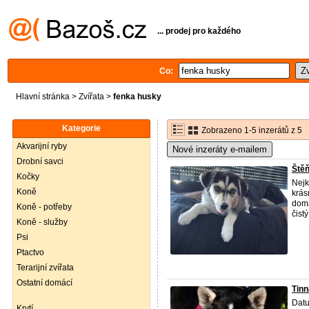
... prodej pro každého
Co:
Hlavní stránka
>
Zvířata
>
fenka husky
Kategorie
Zobrazeno 1-5 inzerátů z 5
Akvarijní ryby
Nové inzeráty e-mailem
Drobní savci
Štěň
Kočky
Nejk
Koně
krás
domá
Koně - potřeby
čist
Koně - služby
Psi
Ptactvo
Terarijní zvířata
Ostatní domácí
Tin
Datu
Krytí