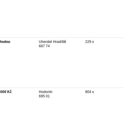
hodou
Uherské Hradiště
229 x
687 74
 000 Kč
Hodonín
804 x
695 01