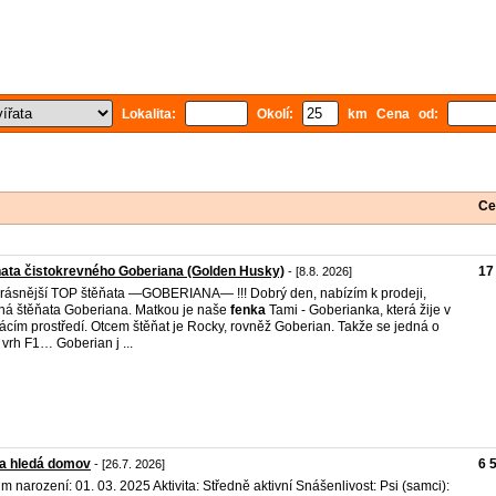
Lokalita:
Okolí:
km Cena od:
Ce
ata čistokrevného Goberiana (Golden Husky)
17
- [8.8. 2026]
rásnější TOP štěňata —GOBERIANA— !!! Dobrý den, nabízím k prodeji,
ná štěňata Goberiana. Matkou je naše
fenka
Tami - Goberianka, která žije v
cím prostředí. Otcem štěňat je Rocky, rovněž Goberian. Takže se jedná o
ý vrh F1… Goberian j ...
na hledá domov
6 
- [26.7. 2026]
m narození: 01. 03. 2025 Aktivita: Středně aktivní Snášenlivost: Psi (samci):