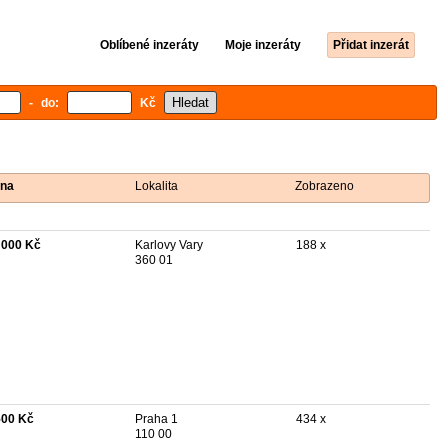
Oblíbené inzeráty
Moje inzeráty
Přidat inzerát
- do:
Kč
na
Lokalita
Zobrazeno
 000 Kč
Karlovy Vary
188 x
360 01
500 Kč
Praha 1
434 x
110 00