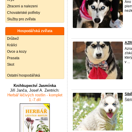
Ano 
Ztraceni a nalezeni
plem
nezkr
Chovatelské potřeby
Služby pro zvířata
Hospodářská zvířata
Drůbež
AZRA
Králíci
Azra
Ovce a kozy
získ
kter
Prasata
v ...
Skot
Ostatní hospodářská
Knihkupectví Jasmínka
Jiří Janča, Josef A. Zentrich:
Sibi
Herbář léčivých rostlin - komplet
1.-7.díl
Štěň