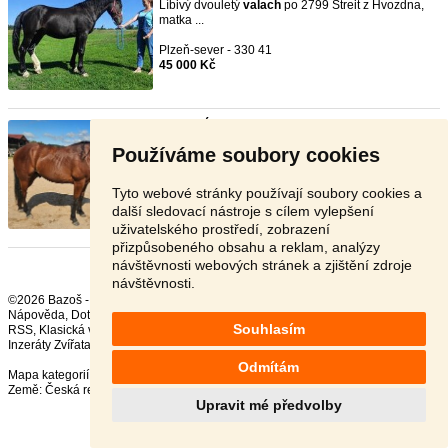
Líbivý dvouletý
valach
po 2799 Streit z Hvozdna,
matka ...
Plzeň-sever - 330 41
45 000 Kč
Dvouletý valach Paint horse
-
TOP
- [20.6. 2026]
Prodáme dvouletého
valach
a Paint horse. USA a
Používáme soubory cookies
ČR doklad ...
Ústí nad Orlicí - 562 01
Tyto webové stránky používají soubory cookies a
150 000 Kč
další sledovací nástroje s cílem vylepšení
uživatelského prostředí, zobrazení
přizpůsobeného obsahu a reklam, analýzy
návštěvnosti webových stránek a zjištění zdroje
návštěvnosti.
©2026 Bazoš -
Inzerce, Bazar
Nápověda
,
Dotazy
,
Hodnocení
,
Kontakt
,
Reklama
,
Podmínky
,
Ochrana údajů
,
Souhlasím
RSS
,
Inzeráty Zvířata celkem:
41878
, za 24 hodin:
2267
Odmítám
Mapa kategorií
,
Nejvyhledávanější výrazy
Země:
Česká republika
,
Slovensko
,
Polsko
,
Rakousko
Upravit mé předvolby