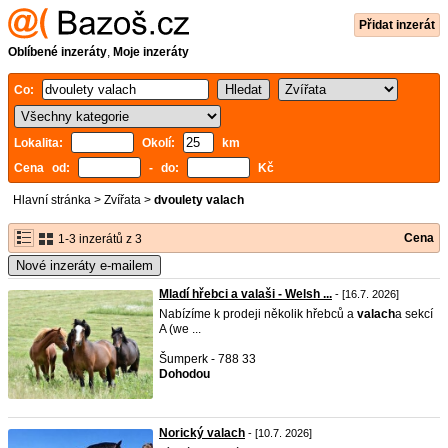
Přidat inzerát
Oblíbené inzeráty
,
Moje inzeráty
Co:
Lokalita:
Okolí:
km
Cena od:
- do:
Kč
Hlavní stránka
>
Zvířata
>
dvoulety valach
Cena
1-3 inzerátů z 3
Nové inzeráty e-mailem
Mladí hřebci a valaši - Welsh ...
- [16.7. 2026]
Nabízíme k prodeji několik hřebců a
valach
a sekcí
A (we ...
Šumperk - 788 33
Dohodou
Norický valach
- [10.7. 2026]