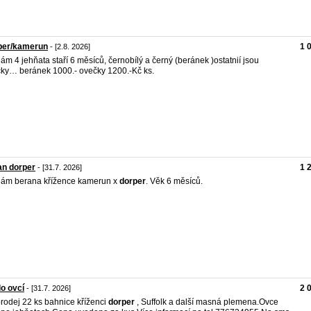
per/kamerun
1 
- [2.8. 2026]
ám 4 jehňata staří 6 měsíců, černobílý a černý (beránek )ostatnií jsou
ky… beránek 1000.- ovečky 1200.-Kč ks.
an dorper
1 
- [31.7. 2026]
ám berana křížence kamerun x
dorper
. Věk 6 měsíců.
o ovcí
2 
- [31.7. 2026]
rodej 22 ks bahnice kříženci
dorper
, Suffolk a další masná plemena.Ovce