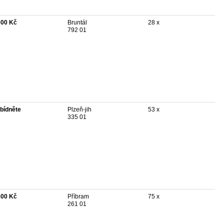
000 Kč
Bruntál
28 x
792 01
bídněte
Plzeň-jih
53 x
335 01
800 Kč
Příbram
75 x
261 01