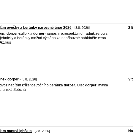
dám ovečky a beránky narozené únor 2026
2 
- [3.8. 2026]
enci
dorper
-suffolk a
dorper
-hampshire,respektují ohradník,žerou z
.jehnicky a beránky možná výměna za nepříbuzné nabídněte.cena
kc/kus
ánek dorper
V 
- [3.8. 2026]
dvoz nabízím křížence,ročního beránka
dorper
. Otec
dorper
, matka
erunská.Spěchá
dam masná jehňata
Na
- [2.8. 2026]