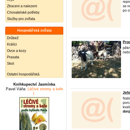
repr
Ztraceni a nalezeni
se n
po o
Chovatelské potřeby
Služby pro zvířata
Hospodářská zvířata
Drůbež
Pro
Králíci
pěkn
Ovce a kozy
neb
Prasata
Skot
Ostatní hospodářská
Knihkupectví Jasmínka
Pavel Váňa:
Léčivé stromy a keře
Jehn
I.
Nabí
porc
kval
dor