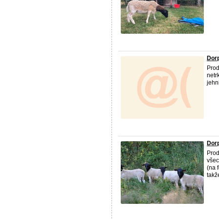
Dorp
Prod
netr
jehn
Dorp
Prod
všec
(na 
takže