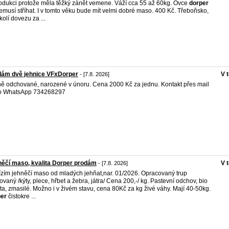
odukci protože měla těžký zánět vemene. Váží cca 55 až 60kg. Ovce
dorper
emusí stříhat. I v tomto věku bude mít velmi dobré maso. 400 Kč. Třeboňsko,
kolí dovezu za ...
dám dvě jehnice VFxDorper
V 
- [7.8. 2026]
ě odchované, narozené v únoru. Cena 2000 Kč za jednu. Kontakt přes mail
o WhatsApp 734268297
ěčí maso, kvalita Dorper prodám
V 
- [7.8. 2026]
zím jehněčí maso od mladých jehňat,nar. 01/2026. Opracovaný trup
ovaný /kýty, plece, hřbet a žebra, játra/ Cena 200,-/ kg. Pastevní odchov, bio
ita, zmasilé. Možno i v živém stavu, cena 80Kč za kg živé váhy. Mají 40-50kg.
per
čistokre ...