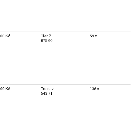
000 Kč
Třebíč
59 x
675 60
500 Kč
Trutnov
136 x
543 71