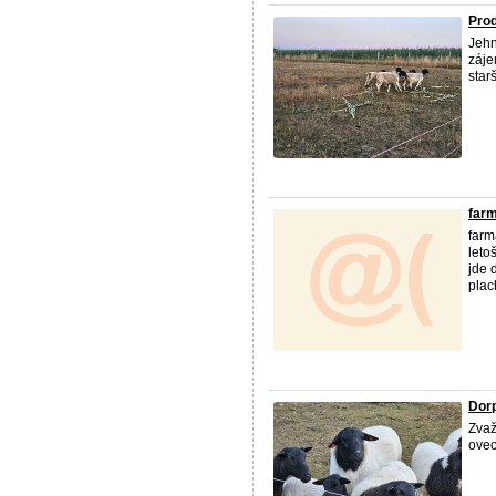
Pro
Jeh
záje
starš
far
farm
leto
jde 
plach
Dorp
Zvaž
ovec