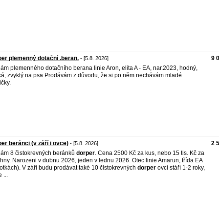
er plemenný dotační .beran.
9 
- [5.8. 2026]
ám plemenného dotačního berana linie Aron, elita A - EA, nar.2023, hodný,
ká, zvyklý na psa.Prodávám z důvodu, že si po něm nechávám mladé
ičky.
er beránci (v září i ovce)
2 
- [5.8. 2026]
ám 8 čistokrevných beránků
dorper
. Cena 2500 Kč za kus, nebo 15 tis. Kč za
hny. Narozeni v dubnu 2026, jeden v lednu 2026. Otec linie Amarun, třída EA
fotkách). V září budu prodávat také 10 čistokrevných
dorper
ovcí stáří 1-2 roky,
 ...