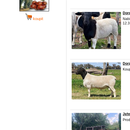
Dor
koupit
Nabí
12.3
Dor
Koup
Jeh
Pro