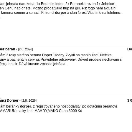
am jehnata narozena: 1x Beranek leden 2x Beranek brezen 1x Jehnice
en Cenu nabidnete. Mozno prodat jako trup na gril. Ps: fogo neni aktualni
 krmena senem a senazi. Krizenci
dorper
a clun forest Vice info na telefonu.
..
per beran
Do
- [2.8. 2026]
ám 2 roky starého berana Doper. Hodny. Zvykli na manipulaci. Neteka.
hány a paznehty v červnu. Pravidelné odčervený. Důvod prodeje nechávám si
ěm jehnick. Dává krasne zmasile jehňata.
ánci Dorper
3 
- [2.8. 2026]
dám beránky
dorper
, z registrovaného hospodářství po dotačním beranovi
ie AMARUN,matky linie MAHDY,MAKO.Cena 3000 Kč