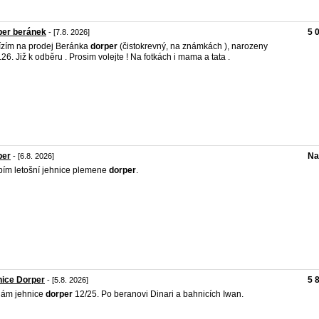
per beránek
5 
- [7.8. 2026]
zím na prodej Beránka
dorper
(čistokrevný, na známkách ), narozeny
.26. Již k odběru . Prosim volejte ! Na fotkách i mama a tata .
per
Na
- [6.8. 2026]
ím letošní jehnice plemene
dorper
.
nice Dorper
5 
- [5.8. 2026]
dám jehnice
dorper
12/25. Po beranovi Dinari a bahnicích Iwan.