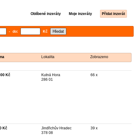
Oblíbené inzeráty
Moje inzeráty
Přidat inzerát
- do:
Kč
na
Lokalita
Zobrazeno
000 Kč
Kutná Hora
66 x
286 01
0 Kč
Jindřichův Hradec
39 x
378 08