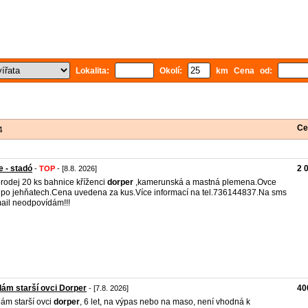
Lokalita:
Okolí:
km Cena od:
Ce
4
 - stadó
2 
-
TOP
- [8.8. 2026]
rodej 20 ks bahnice kříženci
dorper
,kamerunská a mastná plemena.Ovce
 po jehňatech.Cena uvedena za kus.Více informací na tel.736144837.Na sms
ail neodpovídám!!!
ám starší ovci Dorper
40
- [7.8. 2026]
ám starší ovci
dorper
, 6 let, na výpas nebo na maso, není vhodná k