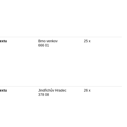
textu
Brno venkov
25 x
666 01
textu
Jindřichův Hradec
26 x
378 08