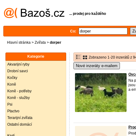
... prodej pro každého
Co:
Hlavní stránka
>
Zvířata
>
dorper
Kategorie
Zobrazeno 1-20 inzerátů z 9
Akvarijní ryby
Nové inzeráty e-mailem
Drobní savci
Ovce
Kočky
Na p
Koně
jsou
a em
Koně - potřeby
Koně - služby
Psi
Ptactvo
Terarijní zvířata
Ostatní domácí
Prod
Prod
Krytí