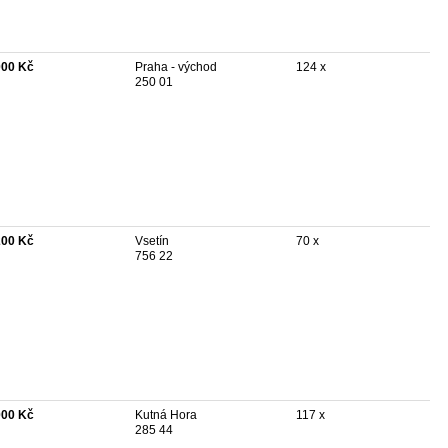
000 Kč
Praha - východ
124 x
250 01
200 Kč
Vsetín
70 x
756 22
000 Kč
Kutná Hora
117 x
285 44