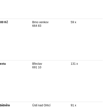
500 Kč
Brno venkov
59 x
664 83
textu
Břeclav
131 x
691 10
bídněte
Ústí nad Orlicí
91 x