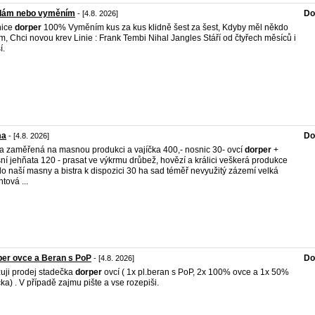
dám nebo vyměním
Do
- [4.8. 2026]
nice
dorper
100% Vyměním kus za kus klidně šest za šest, Kdyby měl někdo
m, Chci novou krev Linie : Frank Tembi Nihal Jangles Stáří od čtyřech měsíců i
í.
ma
Do
- [4.8. 2026]
a zaměřená na masnou produkci a vajíčka 400,- nosnic 30- ovcí
dorper
+
šní jehňata 120 - prasat ve výkrmu drůbež, hovězí a králici veškerá produkce
do naší masny a bistra k dispozici 30 ha sad téměř nevyužitý zázemí velká
tová ...
er ovce a Beran s PoP
Do
- [4.8. 2026]
uji prodej stadečka
dorper
ovcí ( 1x pl.beran s PoP, 2x 100% ovce a 1x 50%
ka) . V případě zajmu pište a vse rozepiši.