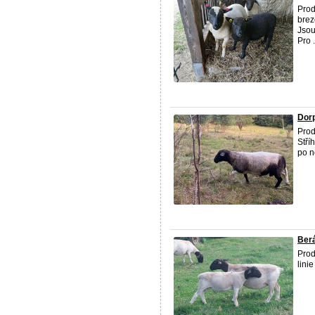
Prod
brez
Jsou
Pro .
Dor
Prod
Stří
po n
Ber
Pro
lin