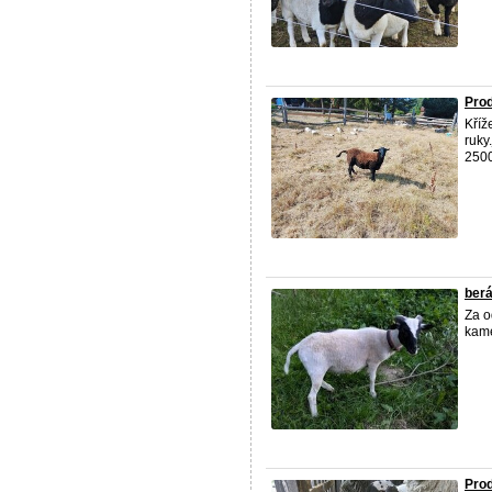
Pro
Kříž
ruky
2500
ber
Za o
kam
Pro