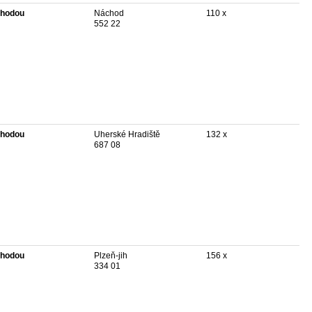
hodou
Náchod
110 x
552 22
hodou
Uherské Hradiště
132 x
687 08
hodou
Plzeň-jih
156 x
334 01