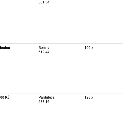
561 34
hodou
Semily
102 x
512 44
000 Kč
Pardubice
128 x
533 16