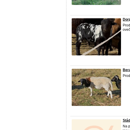
Dor
Prod
oveč
Ber
Prod
Stád
Na p