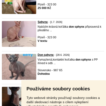
Plzeň - 323 00
25 000 Kč
Sphynx
- [1.7. 2026]
Nabízím krásná koťátka
don
sphynx
připravená k
přestěho ...
Plzeň - 323 00
V textu
Don sphynx
- [28.6. 2026]
Vymazlená,kontaktní koťatka
don
sphynx
s PP
ihned k odb ...
Slovensko - 987 65
Dohodou
Používáme soubory cookies
Don Sphynx
- [19.6. 2026]
Koťata s PP, Narozen/a 11.01.26 jsou čipovaná,
očkovaná ...
Tyto webové stránky používají soubory cookies a
další sledovací nástroje s cílem vylepšení
Plzeň - 323 00