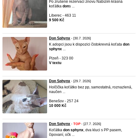
Po zrušené rezervaci znovu Nabízím krásná
koťátka
don
s ...
Liberec - 463 11
9 500 Kč
Don Sphynx
- [30.7. 2026]
K adopci jsou k dispozici čistokrevná koťata
don
sphynx
...
Plzeň - 323 00
V textu
Don Sphynx
- [29.7. 2026]
Holčička koťátko bez pp, samostatná, roznazlená,
naučen ...
Benešov - 257 24
10 000 Kč
Don Sphynx
-
TOP
- [27.7. 2026]
Koťátka
don
sphynx
, dva kluci s PP pasem,
čipovaní, očk ...