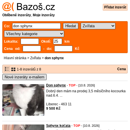
Přidat inzerát
Oblíbené inzeráty
,
Moje inzeráty
Co:
Lokalita:
Okolí:
km
Cena od:
- do:
Kč
Hlavní stránka
>
Zvířata
>
don sphynx
Cena
1-8 inzerátů z 8
Nové inzeráty e-mailem
Don sphynx
-
TOP
- [10.8. 2026]
Dobrý den mám na prodej 3,5 měsíčního kocourka
nad.6.4. ...
Liberec - 463 11
9 500 Kč
Sphynx koťata
-
TOP
- [10.8. 2026]