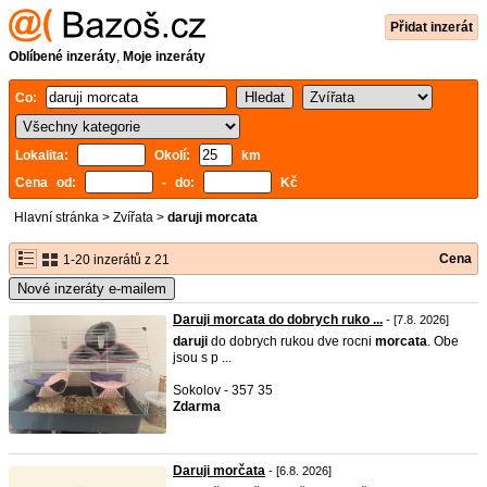
Přidat inzerát
Oblíbené inzeráty
,
Moje inzeráty
Co:
Lokalita:
Okolí:
km
Cena od:
- do:
Kč
Hlavní stránka
>
Zvířata
>
daruji morcata
Cena
1-20 inzerátů z 21
Nové inzeráty e-mailem
Daruji morcata do dobrych ruko ...
- [7.8. 2026]
daruji
do dobrych rukou dve rocni
morcata
. Obe
jsou s p ...
Sokolov - 357 35
Zdarma
Daruji morčata
- [6.8. 2026]