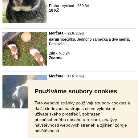
Praha - východ - 250 84
10 Kč
Morčata
- [22.6. 2026]
daruji
morčátka. Jednoho samečka a dvě menší.
Pohlaví n ...
Zlín - 763 24
Zdarma
Morčata
- [17.6. 2026]
daruji morče samečka tel:702920634
Používáme soubory cookies
Plzeň-jih - 335 01
Zdarma
Tyto webové stránky používají soubory cookies a
další sledovací nástroje s cílem vylepšení
uživatelského prostředí, zobrazení
přizpůsobeného obsahu a reklam, analýzy
Stránka:
1
2
Další
návštěvnosti webových stránek a zjištění zdroje
návštěvnosti.