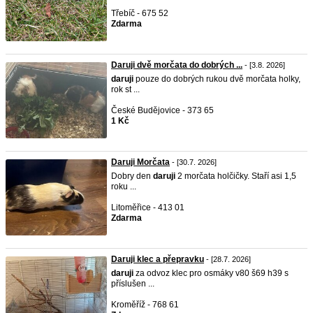
Třebíč - 675 52
Zdarma
Daruji dvě morčata do dobrých ...
- [3.8. 2026]
daruji
pouze do dobrých rukou dvě morčata holky,
rok st ...
České Budějovice - 373 65
1 Kč
Daruji Morčata
- [30.7. 2026]
Dobry den
daruji
2 morčata holčičky. Staří asi 1,5
roku ...
Litoměřice - 413 01
Zdarma
Daruji klec a přepravku
- [28.7. 2026]
daruji
za odvoz klec pro osmáky v80 š69 h39 s
příslušen ...
Kroměříž - 768 61