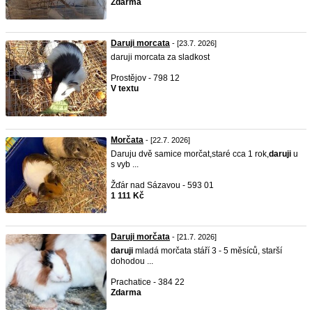
Zdarma
Daruji morcata
- [23.7. 2026]
daruji morcata za sladkost
Prostějov - 798 12
V textu
Morčata
- [22.7. 2026]
Daruju dvě samice morčat,staré cca 1 rok,
daruji
u
s vyb ...
Žďár nad Sázavou - 593 01
1 111 Kč
Daruji morčata
- [21.7. 2026]
daruji
mladá morčata stáří 3 - 5 měsíců, starší
dohodou ...
Prachatice - 384 22
Zdarma