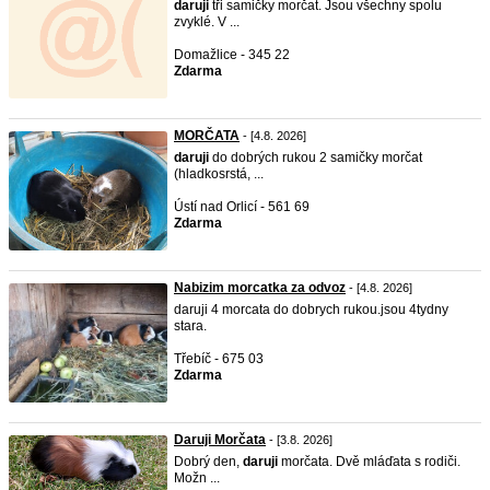
daruji
tři samičky morčat. Jsou všechny spolu
zvyklé. V ...
Domažlice - 345 22
Zdarma
MORČATA
- [4.8. 2026]
daruji
do dobrých rukou 2 samičky morčat
(hladkosrstá, ...
Ústí nad Orlicí - 561 69
Zdarma
Nabizim morcatka za odvoz
- [4.8. 2026]
daruji 4 morcata do dobrych rukou.jsou 4tydny
stara.
Třebíč - 675 03
Zdarma
Daruji Morčata
- [3.8. 2026]
Dobrý den,
daruji
morčata. Dvě mláďata s rodiči.
Možn ...