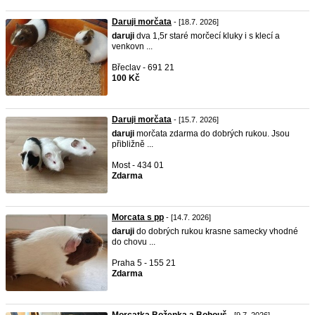
Daruji morčata
- [18.7. 2026]
daruji
dva 1,5r staré morčecí kluky i s klecí a
venkovn ...
Břeclav - 691 21
100 Kč
Daruji morčata
- [15.7. 2026]
daruji
morčata zdarma do dobrých rukou. Jsou
přibližně ...
Most - 434 01
Zdarma
Morcata s pp
- [14.7. 2026]
daruji
do dobrých rukou krasne samecky vhodné
do chovu ...
Praha 5 - 155 21
Zdarma