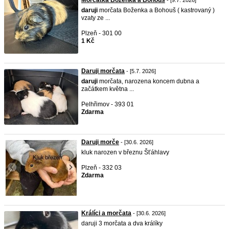
Morcatka Boženka a Bohouš
- [9.7. 2026]
daruji
morčata Boženka a Bohouš ( kastrovaný )
vzaty ze ...
Plzeň - 301 00
1 Kč
Daruji morčata
- [5.7. 2026]
daruji
morčata, narozena koncem dubna a
začátkem května ...
Pelhřimov - 393 01
Zdarma
Daruji morče
- [30.6. 2026]
kluk narozen v březnu Šťáhlavy
Plzeň - 332 03
Zdarma
Králíci a morčata
- [30.6. 2026]
daruji 3 morčata a dva králíky