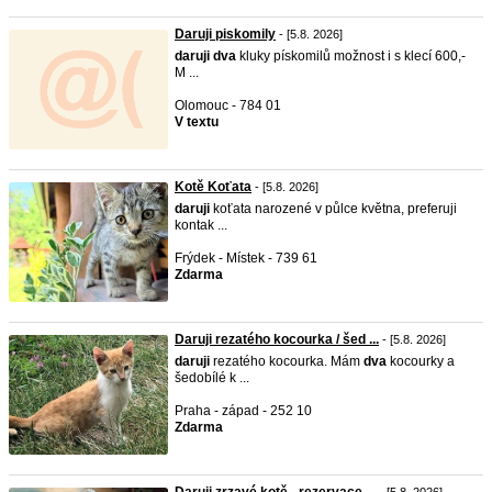
Daruji piskomily
- [5.8. 2026]
daruji
dva
kluky pískomilů možnost i s klecí 600,-
M ...
Olomouc - 784 01
V textu
Kotě Koťata
- [5.8. 2026]
daruji
koťata narozené v půlce května, preferuji
kontak ...
Frýdek - Místek - 739 61
Zdarma
Daruji rezatého kocourka / šed ...
- [5.8. 2026]
daruji
rezatého kocourka. Mám
dva
kocourky a
šedobílé k ...
Praha - západ - 252 10
Zdarma