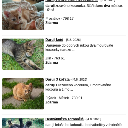
Daruji zrzavé kotě - rezervace ...
- [5.8. 2026]
daruji
zrzavého kocourka. Stáří skoro
dva
měsíce.
Už sá ...
Prostějov - 798 17
Zdarma
Daruji kotě
- [5.8. 2026]
Darujeme do dobrých rukou
dva
mourovaté
kocourky naroze ...
Zlín - 763 61
Zdarma
Daruji 3 koťata
- [4.8. 2026]
daruji
1 rezavého kocourka, 1 morovatého
kocoura a 1 mo ...
Frýdek - Místek - 739 91
Zdarma
Hedvábnička zdrobnělá
- [4.8. 2026]
daruji letošního kohoutka hedvábničky zdrobnělé