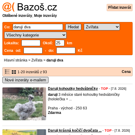
Přidat inzerát
Oblíbené inzeráty
,
Moje inzeráty
Co:
Lokalita:
Okolí:
km
Cena od:
- do:
Kč
Hlavní stránka
>
Zvířata
>
daruji dva
Cena
1-20 inzerátů z 93
Nové inzeráty e-mailem
Daruji kohoutky hedvábničky
-
TOP
- [7.8. 2026]
daruji
3 měsíce staré kohoutky hedvábničky
(holokrčka + ...
Praha - východ - 250 63
Zdarma
Daruji krásná kočičí dvojčata ...
-
TOP
- [7.8. 2026]