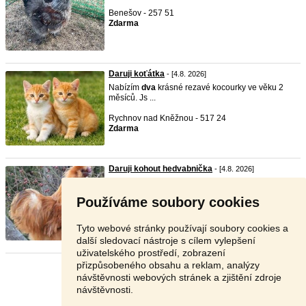
Benešov - 257 51
Zdarma
Daruji koťátka
- [4.8. 2026]
Nabízím
dva
krásné rezavé kocourky ve věku 2
měsíců. Js ...
Rychnov nad Kněžnou - 517 24
Zdarma
Daruji kohout hedvabnička
- [4.8. 2026]
Darují kohouta. Kohout. He
dva
bnička zdrobněla.
Barva zl ...
Používáme soubory cookies
Jičín - 507 15
Zdarma
Tyto webové stránky používají soubory cookies a
další sledovací nástroje s cílem vylepšení
uživatelského prostředí, zobrazení
přizpůsobeného obsahu a reklam, analýzy
Stránka:
1
2
3
Další
návštěvnosti webových stránek a zjištění zdroje
návštěvnosti.