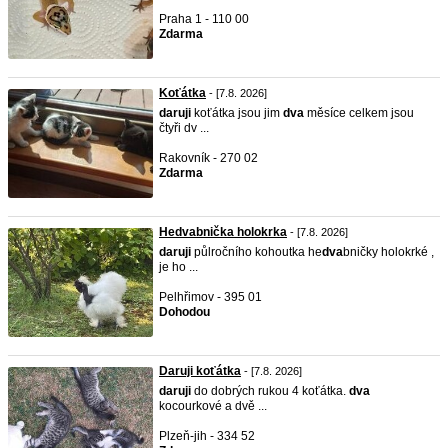
Praha 1 - 110 00
Zdarma
Koťátka
- [7.8. 2026]
daruji
koťátka jsou jim
dva
měsíce celkem jsou
čtyři dv ...
Rakovník - 270 02
Zdarma
Hedvabnička holokrka
- [7.8. 2026]
daruji
půlročního kohoutka he
dva
bničky holokrké ,
je ho ...
Pelhřimov - 395 01
Dohodou
Daruji koťátka
- [7.8. 2026]
daruji
do dobrých rukou 4 koťátka.
dva
kocourkové a dvě ...
Plzeň-jih - 334 52