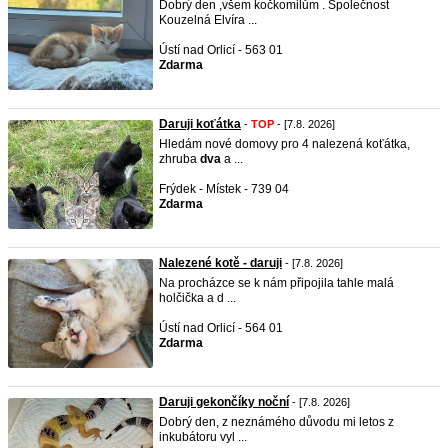
Dobrý den ,všem kočkomilům . Společnost
Kouzelná Elvíra ...
Ústí nad Orlicí - 563 01
Zdarma
Daruji koťátka
-
TOP
- [7.8. 2026]
Hledám nové domovy pro 4 nalezená koťátka,
zhruba
dva
a ...
Frýdek - Místek - 739 04
Zdarma
Nalezené kotě - daruji
- [7.8. 2026]
Na procházce se k nám připojila tahle malá
holčička a d ...
Ústí nad Orlicí - 564 01
Zdarma
Daruji gekončíky noční
- [7.8. 2026]
Dobrý den, z neznámého důvodu mi letos z
inkubátoru vyl ...