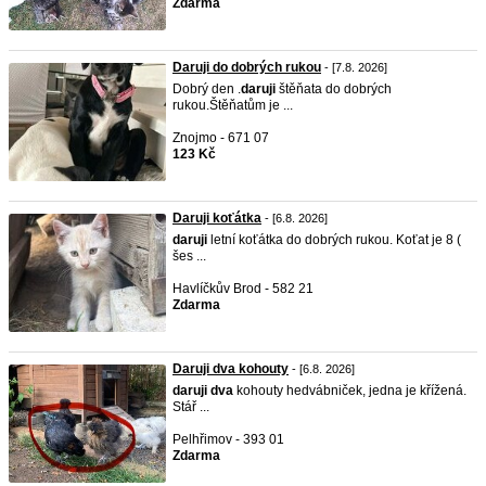
Zdarma
Daruji do dobrých rukou
- [7.8. 2026]
Dobrý den .
daruji
štěňata do dobrých
rukou.Štěňatům je ...
Znojmo - 671 07
123 Kč
Daruji koťátka
- [6.8. 2026]
daruji
letní koťátka do dobrých rukou. Koťat je 8 (
šes ...
Havlíčkův Brod - 582 21
Zdarma
Daruji dva kohouty
- [6.8. 2026]
daruji
dva
kohouty hedvábniček, jedna je křížená.
Stář ...
Pelhřimov - 393 01
Zdarma