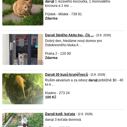
daruji
1 rezavého kocourka, 1 morovatého
kocoura a 1 mo ...
Frýdek - Místek - 739 91
Zdarma
Daruji 3letého Akitu Inu - čís ...
- [3.8. 2026]
Dobrý den, hledáme nový domov pro
čistokrevného kluka A ...
Praha 2 - 120 00
Zdarma
Daruji 30 kusů krunýřovců
- [3.8. 2026]
Ruším akvarium a za odvoz
daruji
približně
3
0 - 40
ks k ...
Kladno - 273 24
100 Kč
Daruji kotě, koťata
- [2.8. 2026]
daruji 3 koťata-dvorová