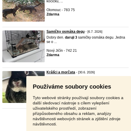
kočičku, ...
Olomouc - 783 75
Zdarma
Samičky osmáka degu
- [6.7. 2026]
Dobry den.
daruji
3
samičky osmáka degu. Jedna
se o ...
Nový Jičín - 742 21
Zdarma
Králíci a morčata
- [30.6. 2026]
daruji 3 morčata a dva králíky
Používáme soubory cookies
Praha - východ - 250 84
10 Kč
Tyto webové stránky používají soubory cookies a
další sledovací nástroje s cílem vylepšení
uživatelského prostředí, zobrazení
přizpůsobeného obsahu a reklam, analýzy
Stránka:
1
2
Další
návštěvnosti webových stránek a zjištění zdroje
návštěvnosti.