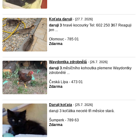
Koťata daruji
- [27.7. 2026]
daruji
3
hravé kocourky Tel: 602 250
3
67 Reaguji
jen ...
Olomouc - 785 01
Zdarma
Waydontka zdrobnělá
- [26.7. 2026]
daruji
3
.měsíčního kohoutka plemene Waydontky
zdrobnělé ...
Česká Lípa - 473 01
Zdarma
Daruji koťata
- [25.7. 2026]
daruji 3 koťátka necelé tři měsíce stará.
Šumperk - 789 63
Zdarma