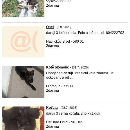
Vyškov - 683 33
Zdarma
Osel
- [2.8. 2026]
daruji 3 letého osla. Foto a info po tel. 604222702
Havlíčkův Brod - 580 01
Zdarma
Kotě olomouc
- [31.7. 2026]
Dobrý den
daruji
3
mesicni kote zdarma. Je
očkovaný a od ...
Olomouc - 779 00
Zdarma
Koťata
- [28.7. 2026]
daruji 3 černá koťata, 2holky,1kluk
Ústí nad Orlicí - 561 02
Zdarma