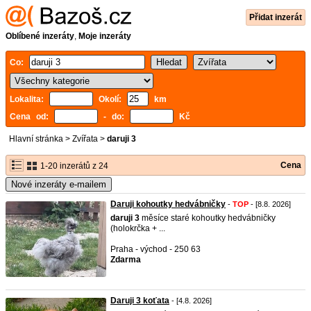
Přidat inzerát
Oblíbené inzeráty
,
Moje inzeráty
Co:
Lokalita:
Okolí:
km
Cena od:
- do:
Kč
Hlavní stránka
>
Zvířata
>
daruji 3
Cena
1-20 inzerátů z 24
Nové inzeráty e-mailem
Daruji kohoutky hedvábničky
-
TOP
- [8.8. 2026]
daruji
3
měsíce staré kohoutky hedvábničky
(holokrčka + ...
Praha - východ - 250 63
Zdarma
Daruji 3 koťata
- [4.8. 2026]