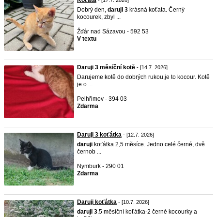
Koťata
- [17.7. 2026]
Dobrý den,
daruji
3
krásná koťata. Černý
kocourek, zbyl ...
Žďár nad Sázavou - 592 53
V textu
Daruji 3 měsíční kotě
- [14.7. 2026]
Darujeme kotě do dobrých rukou.je to kocour. Kotě
je o ...
Pelhřimov - 394 03
Zdarma
Daruji 3 koťátka
- [12.7. 2026]
daruji
koťátka 2,5 měsíce. Jedno celé černé, dvě
černob ...
Nymburk - 290 01
Zdarma
Daruji koťátka
- [10.7. 2026]
daruji
3
.5 měsíční koťátka-2 černé kocourky a