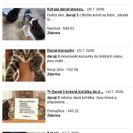
Koťata daruji dovezu..
- [25.7. 2026]
Dobrý den,
daruji
3
z těchto koťat na fotce.. zdravé
hr ...
Náchod - 549 01
Zdarma
Daruji kocourky
- [23.7. 2026]
daruji
3
mourovaté kocourky do dobrých rukou
jsou zvykl ...
Nový Jičín - 742 58
Zdarma
🐾 Daruji 3 krásná koťátka do d ...
- [19.7. 2026]
daruji
3
měsíce stará koťátka. Jsou hravá a
připravená ...
Domažlice - 345 22
Zdarma