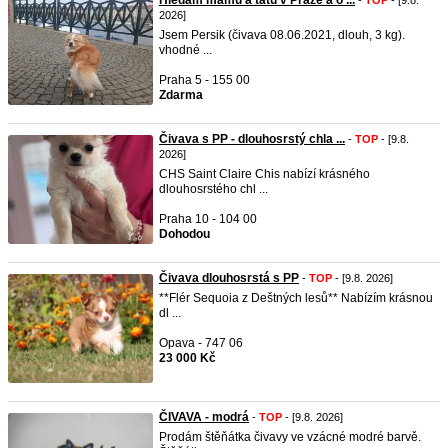
Hledám mámu a tátu v Praze a o ...
-
TOP
- [9.8.
2026]
Jsem Persik (čivava 08.06.2021, dlouh, 3 kg).
vhodné ...
Praha 5 - 155 00
Zdarma
Čivava s PP - dlouhosrstý chla ...
-
TOP
- [9.8.
2026]
CHS Saint Claire Chis nabízí krásného
dlouhosrstého chl ...
Praha 10 - 104 00
Dohodou
Čivava dlouhosrstá s PP
-
TOP
- [9.8. 2026]
**Flér Sequoia z Deštných lesů** Nabízím krásnou
dl ...
Opava - 747 06
23 000 Kč
ČIVAVA - modrá
-
TOP
- [9.8. 2026]
Prodám štěňátka čivavy ve vzácné modré barvě.