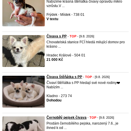
Nabízíme krásná štěňátka čivavy opravdu mikro
vzrůstu.V ...
Frýdek - Místek - 738 01
V textu
Čivava s PP
-
TOP
- [9.8. 2026]
Chovatelská stanice FCÍ hledá milující domov pro
krásno ...
Hradec Králové - 504 01
21 000 Kč
Čivava štěňátka s PP
-
TOP
- [9.8. 2026]
Čivaví štěňátka s PP hledají své nové rodiny❤️
Nabízím ...
Kladno - 273 74
Dohodou
Černobílý pejsek čivava
-
TOP
- [9.8. 2026]
Prodám černobílého pejska, narozený 7.6., je
ihned k od ...