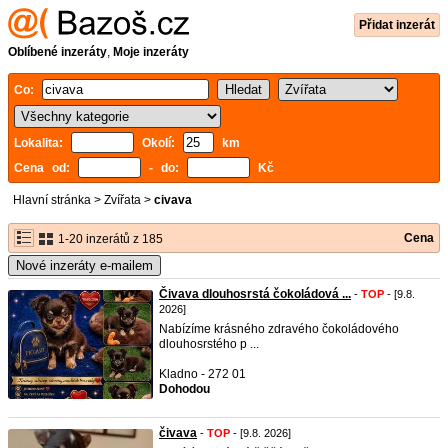
Přidat inzerát
Oblíbené inzeráty
,
Moje inzeráty
Co:
Lokalita:
Okolí:
km
Cena od:
- do:
Kč
Hlavní stránka
>
Zvířata
>
civava
Cena
1-20 inzerátů z 185
Nové inzeráty e-mailem
Čivava dlouhosrstá čokoládová ...
-
TOP
- [9.8.
2026]
Nabízíme krásného zdravého čokoládového
dlouhosrstého p ...
Kladno - 272 01
Dohodou
čivava
-
TOP
- [9.8. 2026]