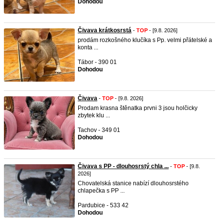
Dohodou
Čivava krátkosrstá
-
TOP
- [9.8. 2026]
prodám rozkošného klučíka s Pp. velmi přátelské a
konta ...
Tábor - 390 01
Dohodou
Čivava
-
TOP
- [9.8. 2026]
Prodam krasna štěnatka prvni 3 jsou holčicky
zbytek klu ...
Tachov - 349 01
Dohodou
Čivava s PP - dlouhosrstý chla ...
-
TOP
- [9.8.
2026]
Chovatelská stanice nabízí dlouhosrstého
chlapečka s PP ...
Pardubice - 533 42
Dohodou