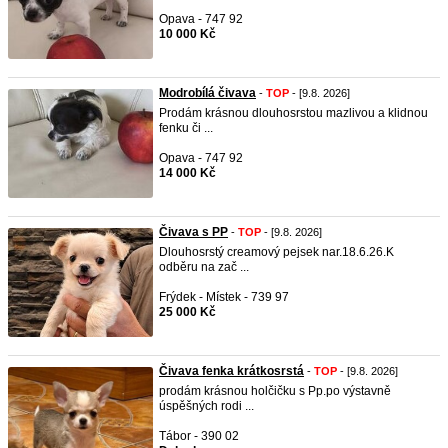
Opava - 747 92
10 000 Kč
Modrobílá čivava
-
TOP
- [9.8. 2026]
Prodám krásnou dlouhosrstou mazlivou a klidnou
fenku či ...
Opava - 747 92
14 000 Kč
Čivava s PP
-
TOP
- [9.8. 2026]
Dlouhosrstý creamový pejsek nar.18.6.26.K
odběru na zač ...
Frýdek - Místek - 739 97
25 000 Kč
Čivava fenka krátkosrstá
-
TOP
- [9.8. 2026]
prodám krásnou holčičku s Pp.po výstavně
úspěšných rodi ...
Tábor - 390 02