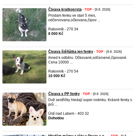
Čivava kratkosrsta
-
TOP
- [9.8. 2026]
Prodam fenku ve stari 5 mes,
odčervovana,očkovana,čipov ...
Rakovník - 270 34
8 000 Kč
Čivava štěñátka jen fenky
-
TOP
- [9.8. 2026]
ihned k odbĕru. Očkované,odčervené,čipované.
Cena 10000 ...
Rakovník - 270 54
10 000 Kč
Čivava s PP fenky
-
TOP
- [9.8. 2026]
Dvě sestřičky hledají super rodinku. Krásné fenky s
prů ...
Ústí nad Labem - 403 32
Dohodou