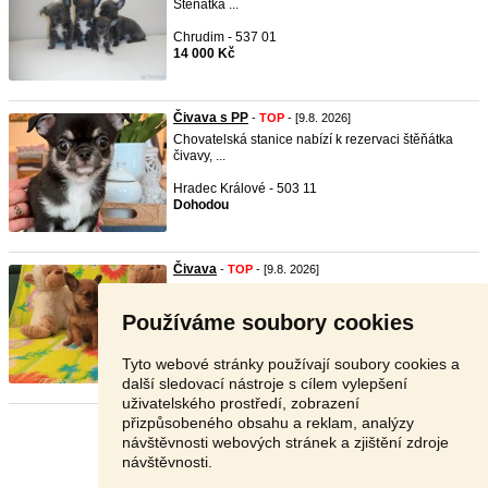
Štěňátka ...
Chrudim - 537 01
14 000 Kč
Čivava s PP
-
TOP
- [9.8. 2026]
Chovatelská stanice nabízí k rezervaci štěňátka
čivavy, ...
Hradec Králové - 503 11
Dohodou
Čivava
-
TOP
- [9.8. 2026]
Prodám krásné temperamentní čivušky krátkosrsté
osm týd ...
Používáme soubory cookies
Jeseník - 790 53
10 000 Kč
Tyto webové stránky používají soubory cookies a
další sledovací nástroje s cílem vylepšení
uživatelského prostředí, zobrazení
přizpůsobeného obsahu a reklam, analýzy
Stránka:
1
2
3
Další
návštěvnosti webových stránek a zjištění zdroje
návštěvnosti.