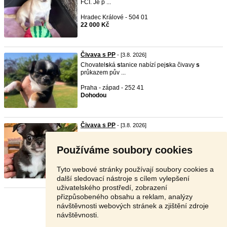
FCÍ. Je p ...
Hradec Králové - 504 01
22 000 Kč
Čivava s PP
- [3.8. 2026]
Chovatel
s
ká
s
tanice nabízí pej
s
ka čivavy
s
průkazem pův ...
Praha - západ - 252 41
Dohodou
Čivava s PP
- [3.8. 2026]
Chovatel
s
ká
s
tanice nabízí k rezervaci štěňátka
čivavy, ...
Používáme soubory cookies
Hradec Králové - 503 11
Dohodou
Tyto webové stránky používají soubory cookies a
další sledovací nástroje s cílem vylepšení
uživatelského prostředí, zobrazení
přizpůsobeného obsahu a reklam, analýzy
Stránka:
1
2
Další
návštěvnosti webových stránek a zjištění zdroje
návštěvnosti.