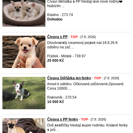
Čivaví štěňátka
s
PP hledají
s
vé nové rodiny❤️
Nabízím ...
Kladno - 273 74
Dohodou
Čivava s PP
-
TOP
- [7.8. 2026]
Dlouho
s
r
s
tý creamový pej
s
ek nar.18.6.26.K
odběru na zač ...
Frýdek - Místek - 739 97
25 000 Kč
Čivava štěñátka jen fenky
-
TOP
- [7.8. 2026]
ihned k odbĕru. Očkované,odčervené,čipované.
Cena 10000 ...
Rakovník - 270 54
10 000 Kč
Čivava s PP fenky
-
TOP
- [7.8. 2026]
Dvě
s
e
s
třičky hledají
s
uper rodinku. Krá
s
né fenky
s
prů ...