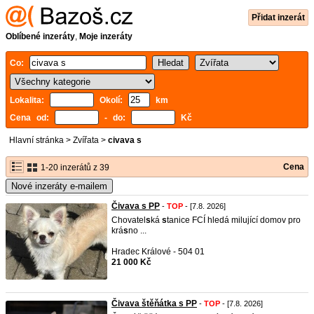
Přidat inzerát
Oblíbené inzeráty
,
Moje inzeráty
Co:
Lokalita:
Okolí:
km
Cena od:
- do:
Kč
Hlavní stránka
>
Zvířata
>
civava s
Cena
1-20 inzerátů z 39
Nové inzeráty e-mailem
Čivava s PP
-
TOP
- [7.8. 2026]
Chovatel
s
ká
s
tanice FCÍ hledá milující domov pro
krá
s
no ...
Hradec Králové - 504 01
21 000 Kč
Čivava štěňátka s PP
-
TOP
- [7.8. 2026]