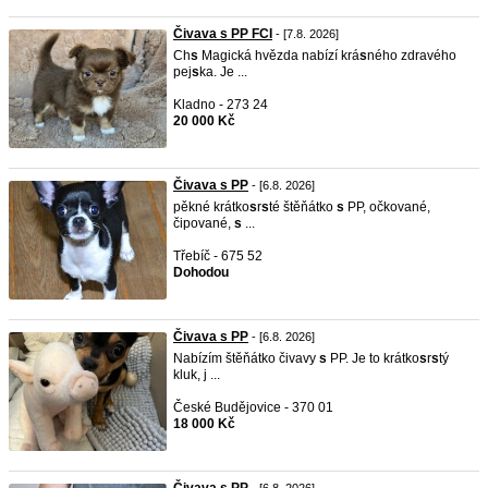
Čivava s PP FCI
- [7.8. 2026]
Ch
s
Magická hvězda nabízí krá
s
ného zdravého
pej
s
ka. Je ...
Kladno - 273 24
20 000 Kč
Čivava s PP
- [6.8. 2026]
pěkné krátko
s
r
s
té štěňátko
s
PP, očkované,
čipované,
s
...
Třebíč - 675 52
Dohodou
Čivava s PP
- [6.8. 2026]
Nabízím štěňátko čivavy
s
PP. Je to krátko
s
r
s
tý
kluk, j ...
České Budějovice - 370 01
18 000 Kč