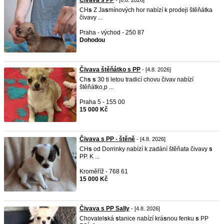
Čivava s PP
- [6.8. 2026]
CH
s
Z Ja
s
mínových hor nabízí k prodeji štěňátka
čivavy ...
Praha - východ - 250 87
Dohodou
Čivava štěňátko s PP
- [4.8. 2026]
Ch
s
s
30 ti letou tradicí chovu čivav nabízí
štěňátko,p ...
Praha 5 - 155 00
15 000 Kč
Čivava s PP - štěně
- [4.8. 2026]
CH
s
od Dorrinky nabízí k zadání štěňata čivavy
s
PP. K ...
Kroměříž - 768 61
15 000 Kč
Čivava s PP Sally
- [4.8. 2026]
Chovatel
s
ká
s
tanice nabízí krá
s
nou fenku
s
PP