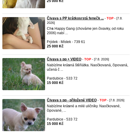
25 000 Kč
Čivava s PP krátkosrstá fenečk ...
-
TOP
- [7.8.
2026]
Ch
s
Happy Gang (chováme jen čivavky, od roku
2006) nabí ...
Frýdek - Místek - 739 61
25 000 Kč
Čivava s pp + VIDEO
-
TOP
- [7.8. 2026]
Nabízíme krá
s
ná štěňátka. Naočkovaná, čipovaná,
učená č ...
Pardubice - 533 72
15 000 Kč
Čivava s pp - přiložené VIDEO
-
TOP
- [7.8. 2026]
Nabízíme krá
s
né a milé uličníky. Naočkované,
čipované, ...
Pardubice - 533 72
15 000 Kč