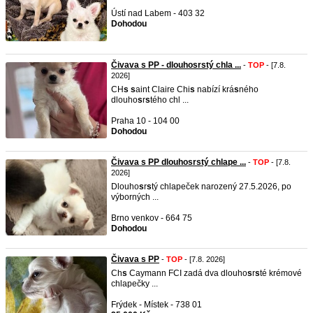
Ústí nad Labem - 403 32
Dohodou
Čivava s PP - dlouhosrstý chla ...
-
TOP
- [7.8.
2026]
CH
s
s
aint Claire Chi
s
nabízí krá
s
ného
dlouho
s
r
s
tého chl ...
Praha 10 - 104 00
Dohodou
Čivava s PP dlouhosrstý chlape ...
-
TOP
- [7.8.
2026]
Dlouho
s
r
s
tý chlapeček narozený 27.5.2026, po
výborných ...
Brno venkov - 664 75
Dohodou
Čivava s PP
-
TOP
- [7.8. 2026]
Ch
s
Caymann FCI zadá dva dlouho
s
r
s
té krémové
chlapečky ...
Frýdek - Místek - 738 01