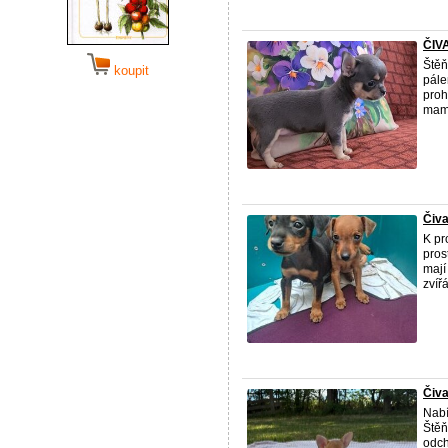
ČIVA
Štěň
koupit
pále
proh
mami
Čiva
K pr
pros
mají
zvíř
Čiva
Nabí
Štěň
odch