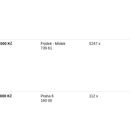
 000 Kč
Frýdek - Místek
5247 x
739 61
 000 Kč
Praha 6
112 x
160 00