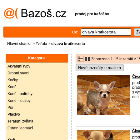
... prodej pro každého
Co:
Hlavní stránka
>
Zvířata
>
civava kratkosrsta
Kategorie
Zobrazeno 1-15 inzerátů z 1
Akvarijní ryby
Nové inzeráty e-mailem
Drobní savci
Čiva
Kočky
prod
Koně
přát
s vý
Koně - potřeby
odch
Koně - služby
Psi
Ptactvo
Terarijní zvířata
Ostatní domácí
Čiva
prod
Krytí