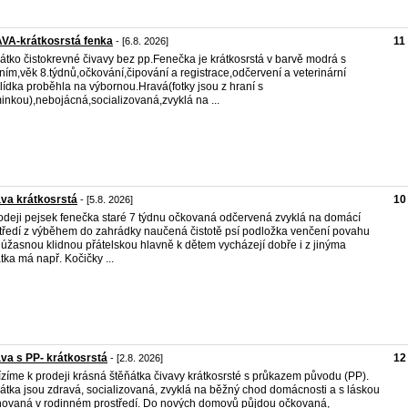
VA-krátkosrstá fenka
11
- [6.8. 2026]
átko čistokrevné čivavy bez pp.Fenečka je krátkosrstá v barvě modrá s
ním,věk 8.týdnů,očkování,čipování a registrace,odčervení a veterinární
lídka proběhla na výbornou.Hravá(fotky jsou z hraní s
nkou),nebojácná,socializovaná,zvyklá na ...
va krátkosrstá
10
- [5.8. 2026]
odeji pejsek fenečka staré 7 týdnu očkovaná odčervená zvyklá na domácí
tředí z výběhem do zahrádky naučená čistotě psí podložka venčení povahu
 úžasnou klidnou přátelskou hlavně k dětem vycházejí dobře i z jinýma
átka má např. Kočičky ...
va s PP- krátkosrstá
12
- [2.8. 2026]
zíme k prodeji krásná štěňátka čivavy krátkosrsté s průkazem původu (PP).
átka jsou zdravá, socializovaná, zvyklá na běžný chod domácnosti a s láskou
ovaná v rodinném prostředí. Do nových domovů půjdou očkovaná,