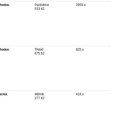
hodou
Pardubice
2955 x
533 42
hodou
Třebíč
825 x
675 52
arma
Mělník
416 x
277 42