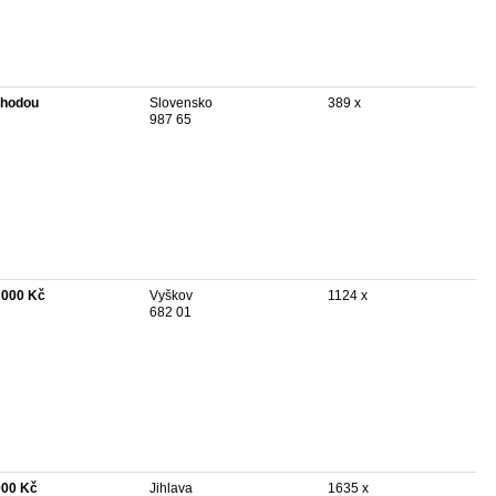
hodou
Slovensko
389 x
987 65
 000 Kč
Vyškov
1124 x
682 01
000 Kč
Jihlava
1635 x