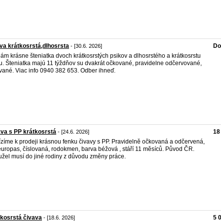
va krátkosrstá,dlhosrsta
Do
- [30.6. 2026]
ám krásne šteniatka dvoch krátkosrstých psikov a dlhosrstého a krátkosrstu
u. Šteniatka majú 11 týždňov su dvakrát očkované, pravidelne odčervované,
vané. Viac info 0940 382 653. Odber ihneď.
va s PP krátkosrstá
18
- [24.6. 2026]
zíme k prodeji krásnou fenku čivavy s PP. Pravidelně očkovaná a odčervená,
uropas, číslovaná, rodokmen, barva béžová , stáří 11 měsíců. Původ ČR.
žel musí do jiné rodiny z důvodu změny práce.
kosrstá čivava
5 
- [18.6. 2026]