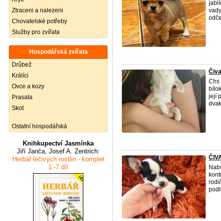
jabl
Ztraceni a nalezeni
vady
odče
Chovatelské potřeby
Služby pro zvířata
Hospodářská zvířata
Drůbež
Čiva
Králíci
Chs 
Ovce a kozy
bílo
její
Prasata
dvak
Skot
Ostatní hospodářská
Knihkupectví Jasmínka
Jiří Janča, Josef A. Zentrich:
ČIV
Herbář léčivých rostlin - komplet
1.-7.díl
Nabí
kont
rodi
podl