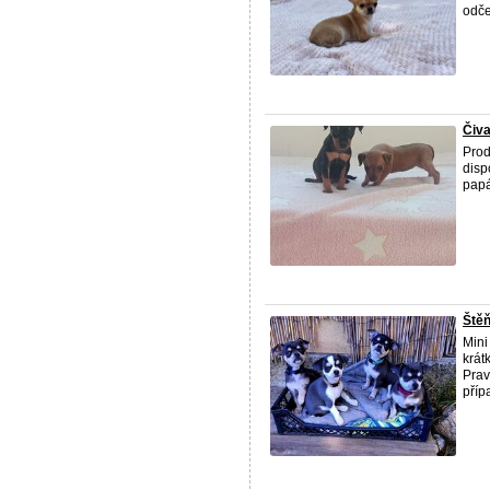
odče
Čiva
Prod
disp
papá
Štěň
Mini
krát
Prav
příp