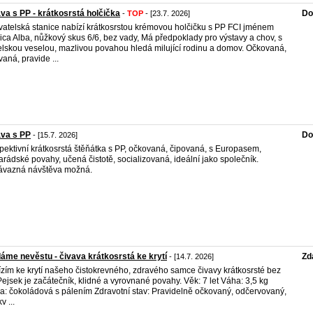
va s PP - krátkosrstá holčička
Do
-
TOP
- [23.7. 2026]
atelská stanice nabízí krátkosrstou krémovou holčičku s PP FCI jménem
ica Alba, nůžkový skus 6/6, bez vady, Má předpoklady pro výstavy a chov, s
elskou veselou, mazlivou povahou hledá milující rodinu a domov. Očkovaná,
vaná, pravide ...
ava s PP
Do
- [15.7. 2026]
pektivní krátkosrstá štěňátka s PP, očkovaná, čipovaná, s Europasem,
rádské povahy, učená čistotě, socializovaná, ideální jako společník.
ávazná návštěva možná.
áme nevěstu - čivava krátkosrstá ke krytí
Zd
- [14.7. 2026]
zím ke krytí našeho čistokrevného, zdravého samce čivavy krátkosrsté bez
Pejsek je začátečník, klidné a vyrovnané povahy. Věk: 7 let Váha: 3,5 kg
a: čokoládová s pálením Zdravotní stav: Pravidelně očkovaný, odčervovaný,
v ...