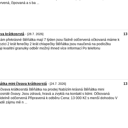
rvená, čipovaná a s ba ...
va krátkosrstá
13
- [28.7. 2026]
ám překrásné štěňátka mají 7 týden jsou řádně odčervená očkovaná máme k
ozici 2 krát fenečky 2 krát chlapečky štěňátka jsou naučená na podložku
ji kvalitní granulky odběr možný ihned více informací Po telefonu
átka mini čivava krátkosrstá
13
- [24.7. 2026]
 čivava krátkosrstá štěňátka na prodej Nabízím krásná štěňátka mini
kosrsté čivavy. Jsou zdravá, hravá a zvyklá na kontakt s lidmi. Očkovaná
idelně odčervená Připravená k odběru Cena: 13 000 Kč s menší dohodou V
adě zájmu mě n ...