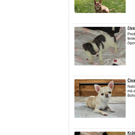
čiva
Pred
fenk
čipo
Čiva
Nabí
má e
Bohu
Krát