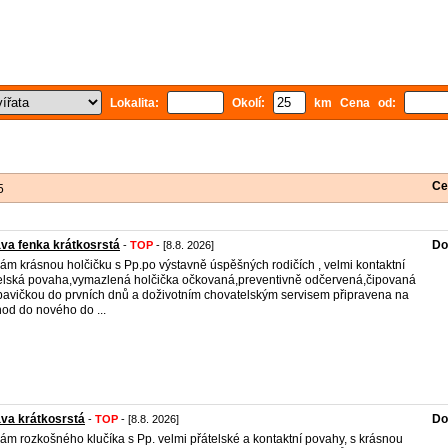
Lokalita:
Okolí:
km Cena od:
Ce
5
va fenka krátkosrstá
Do
-
TOP
- [8.8. 2026]
ám krásnou holčičku s Pp.po výstavně úspěšných rodičích , velmi kontaktní
elská povaha,vymazlená holčička očkovaná,preventivně odčervená,čipovaná
bavičkou do prvních dnů a doživotním chovatelským servisem připravena na
od do nového do ...
va krátkosrstá
Do
-
TOP
- [8.8. 2026]
ám rozkošného klučíka s Pp. velmi přátelské a kontaktní povahy, s krásnou