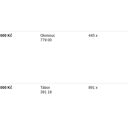
 000 Kč
Olomouc
445 x
779 00
 000 Kč
Tábor
891 x
391 18