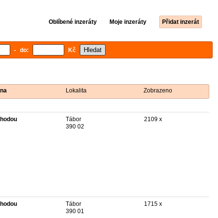
Oblíbené inzeráty
Moje inzeráty
Přidat inzerát
- do:
Kč
na
Lokalita
Zobrazeno
hodou
Tábor
2109 x
390 02
hodou
Tábor
1715 x
390 01