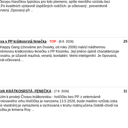
íčkovpu hlavičkou typickou pro toto plemeno, spíše menšího vzrůstu bez
.Po kvalitních výstavně úspěšných rodičích- je očkovaný , preventivně
rvený ,čipovaný při ...
va s PP krátkosrstá fenečka
25
-
TOP
- [8.8. 2026]
Happy Gang (chováme jen čivavky, od roku 2006) nabízí nádhernou
krémovou kratkosrstou fenečku s PP Kissinku. Její jméno úplně charakterizuje
 povahu, je úžasně mazlivá, veselá, kontaktní. Velmi inteligentní. Je čipovaná,
rát očkovaná ...
AVA KRÁTKOSRSTÁ- FENEČKA
11
- [7.8. 2026]
zím k prodeji Čivavu krátkosrstou - holčičku bez PP. z veterinárně
rolovaného vrhu.Holčička je narozena 13.5.2026, bude malého vzrůstu (oba
če vlastním),je vymazlená a vychovaná v kruhu rodiny,učena čistotě-chodí na
ožku,je krmena Roy ...