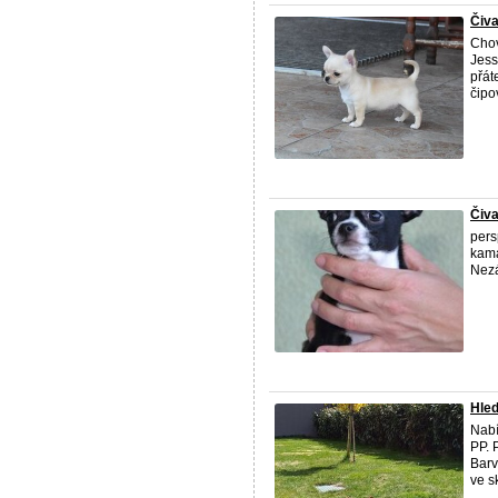
Čiva
Chov
Jess
přát
čipo
Čiv
pers
kama
Nez
Hled
Nabí
PP. 
Barv
ve sk