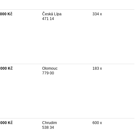
 000 Kč
Česká Lípa
334 x
471 14
 000 Kč
Olomouc
183 x
779 00
 000 Kč
Chrudim
600 x
538 34