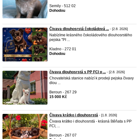
Semily - 512 02
Dohodou
Čivava dlouhosrstá čokoládová ...
- [2.8. 2026]
Nabízíme krásného čokoládového dlouhosrstého
pejska "PI ...
Kladno - 272 01
Dohodou
čivava dlouhosrstá s PP FCI p ...
- [2.8. 2026]
Chovatelská stanice nabízí k prodeji pejska čivavy
dlou ...
Beroun - 267 29
15 000 Kč
Čivava krátko i dlouhosrstá
- [1.8. 2026]
Čivava krátko i dlouhosrstá - krásná štěňata s PP
FCI, ...
Beroun - 267 07