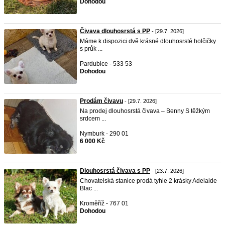
Dohodou
Čivava dlouhosrstá s PP
- [29.7. 2026]
Máme k dispozici dvě krásné dlouhosrsté holčičky
s průk ...
Pardubice - 533 53
Dohodou
Prodám čivavu
- [29.7. 2026]
Na prodej dlouhosrstá čivava – Benny S těžkým
srdcem ...
Nymburk - 290 01
6 000 Kč
Dlouhosrstá čivava s PP
- [23.7. 2026]
Chovatelská stanice prodá tyhle 2 krásky Adelaide
Blac ...
Kroměříž - 767 01
Dohodou