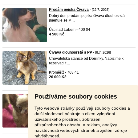
Prodám pejska Čivava
- [22.7. 2026]
Dobrý den prodám pejska čivava dlouhosrstá
jmenuje se M ...
Ústí nad Labem - 400 04
4 500 Kč
Čivava dlouhosrstá s PP
- [8.7. 2026]
Chovatelská stanice od Dorrinky. Nabízíme k
rezervaci t ...
Kroměříž - 768 41
20 000 Kč
Používáme soubory cookies
Čivava štěňátka s PP
- [6.7. 2026]
Zdravím!Nový domov budou hledat lilové štěňátka
s PP(pr ...
Tyto webové stránky používají soubory cookies a
další sledovací nástroje s cílem vylepšení
Karlovy Vary - 360 01
uživatelského prostředí, zobrazení
Dohodou
přizpůsobeného obsahu a reklam, analýzy
návštěvnosti webových stránek a zjištění zdroje
návštěvnosti.