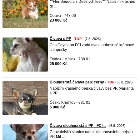
**Flér Sequoia z Deštných lesů** Nabízím krásnou
dl ...
Opava - 747 06
23 000 Kč
Čivava s PP
-
TOP
- [7.8. 2026]
Chs Caymann FCI zadá dva dlouhosrsté krémové
chlapečky ...
Frýdek - Místek - 738 01
25 000 Kč
Dlouhosrstá čivava psik cerny
-
TOP
- [6.8. 2026]
Nabízím krásného pejska čivavy bez PP. (varianta
s PP ...
Český Krumlov - 381 01
5 000 Kč
Čivava dlouhosrstá s PP - FCI ...
- [6.8. 2026]
Chovatelská stanice nabízí dlouhosrstého pejska
PP. Mil ...