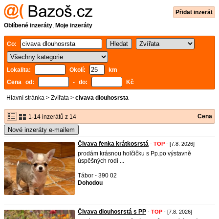
Přidat inzerát
Oblíbené inzeráty
,
Moje inzeráty
Co:
Lokalita:
Okolí:
km
Cena od:
- do:
Kč
Hlavní stránka
>
Zvířata
>
civava dlouhosrsta
Cena
1-14 inzerátů z 14
Nové inzeráty e-mailem
Čivava fenka krátkosrstá
-
TOP
- [7.8. 2026]
prodám krásnou holčičku s Pp.po výstavně
úspěšných rodi ...
Tábor - 390 02
Dohodou
Čivava dlouhosrstá s PP
-
TOP
- [7.8. 2026]