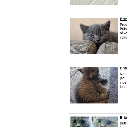
Brit
Prod
Brit
očko
vyma
Brit
Nabí
jsou
vidě
toale
Brit
Brit