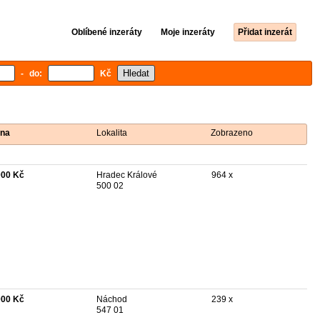
Oblíbené inzeráty
Moje inzeráty
Přidat inzerát
- do:
Kč
na
Lokalita
Zobrazeno
000 Kč
Hradec Králové
964 x
500 02
000 Kč
Náchod
239 x
547 01