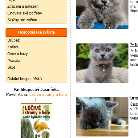
naro
Ztraceni a nalezeni
mají
škra
Chovatelské potřeby
Služby pro zvířata
Hospodářská zvířata
Drůbež
​🐾 
Králíci
🐾 N
Ovce a kozy
vyma
kde 
Prasata
kočič
Skot
Ostatní hospodářská
Knihkupectví Jasmínka
Pavel Váňa:
Léčivé stromy a keře
Brit
I.
Čist
v 17
bezc
vyba