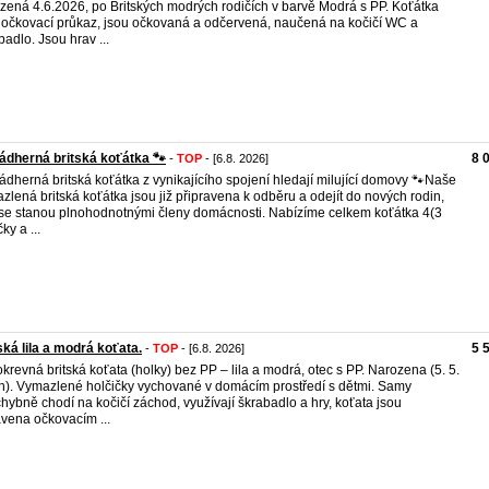
zená 4.6.2026, po Britských modrých rodičích v barvě Modrá s PP. Koťátka
 očkovací průkaz, jsou očkovaná a odčervená, naučená na kočičí WC a
badlo. Jsou hrav ...
Nádherná britská koťátka 🐾
8 
-
TOP
- [6.8. 2026]
ádherná britská koťátka z vynikajícího spojení hledají milující domovy 🐾 ​Naše
zlená britská koťátka jsou již připravena k odběru a odejít do nových rodin,
se stanou plnohodnotnými členy domácnosti. Nabízíme celkem koťátka 4(3
ky a ...
ská lila a modrá koťata.
5 
-
TOP
- [6.8. 2026]
okrevná britská koťata (holky) bez PP – lila a modrá, otec s PP. Narozena (5. 5.
h). Vymazlené holčičky vychované v domácím prostředí s dětmi. Samy
hybně chodí na kočičí záchod, využívají škrabadlo a hry, koťata jsou
vena očkovacím ...