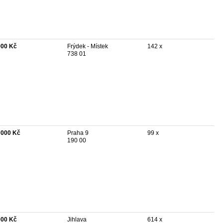
900 Kč
Frýdek - Místek
142 x
738 01
 000 Kč
Praha 9
99 x
190 00
000 Kč
Jihlava
614 x