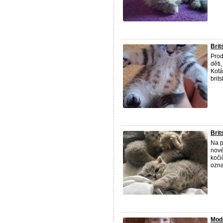
Brit
Prod
děti
Kotá
brits
Brit
Na p
nové
koči
ozna
Modr