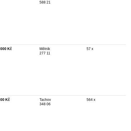
588 21
 000 Kč
Mělník
57 x
277 11
000 Kč
Tachov
564 x
348 06