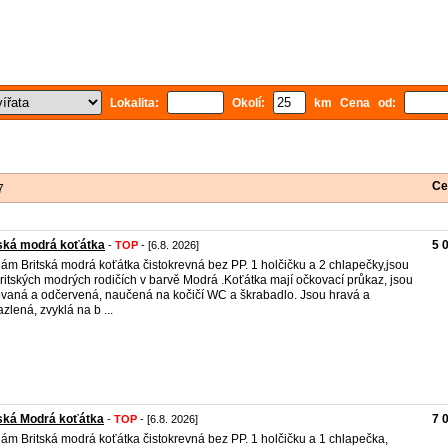
Lokalita:
Okolí:
km Cena od:
Ce
7
ská modrá koťátka
5 
-
TOP
- [6.8. 2026]
ám Britská modrá koťátka čistokrevná bez PP. 1 holčičku a 2 chlapečky,jsou
ritských modrých rodičích v barvě Modrá .Koťátka mají očkovací průkaz, jsou
vaná a odčervená, naučená na kočičí WC a škrabadlo. Jsou hravá a
zlená, zvyklá na b ...
ská Modrá koťátka
7 
-
TOP
- [6.8. 2026]
ám Britská modrá koťátka čistokrevná bez PP. 1 holčičku a 1 chlapečka,