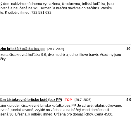
ý den, nabízíme nádherná vymazlená, čistokrevná, britská koťátka, jsou
rvená a naučená na WC. Krmení a hračku dáváme do začátku. Prosím
jte. K odběru ihned. 722 581 632
zím britská koťátka bez pp
10
- [29.7. 2026]
zena čistokrevná koťátka 9.6, dve modré a jedno liliove barvě. Všechny jsou
ičky
ám čistokrevné britské kotě (bez PP)
4 
-
TOP
- [29.7. 2026]
zím k prodeji čistokrevné britské koťátko bez PP. Je zdravé, vitální, očkované,
rvené, socializované, zvyklé na záchod a na běžný chod domácnosti.
zená 30. Března, k odběru ihned. Určená pro domácí chov. Cena 4500.