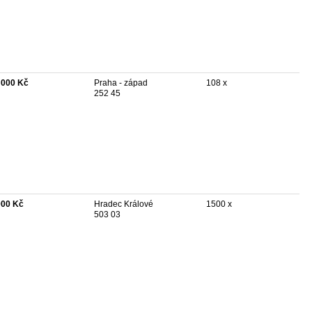
 000 Kč
Praha - západ
108 x
252 45
000 Kč
Hradec Králové
1500 x
503 03