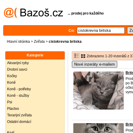
... prodej pro každého
Co:
Hlavní stránka
>
Zvířata
>
cistokrevna britska
Kategorie
Zobrazeno 1-20 inzerátů z 3
Akvarijní ryby
Nové inzeráty e-mailem
Drobní savci
Brit
Kočky
Prod
Koně
po B
očko
Koně - potřeby
vyma
Koně - služby
Psi
Ptactvo
Terarijní zvířata
Ostatní domácí
Brit
Prod
Krytí