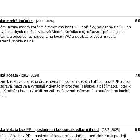
ská modrá koťátka
6 
- [29.7. 2026]
ám Britská modrá koťátka čistokrevná bez PP. 3 holčičky, narozená 8.5.26, po
ských modrých rodičích v barvě Modrá .Koťátka mají očkovací průkaz, jsou
vaná a odčervená, naučená na kočičí WC a škrabadlo. Jsou hravá a
zlená, zvyklá na bě ...
ská koťata
7 
- [28.7. 2026]
zím k rezervaci krásná čistokrevná britská krátkosrstá koťátka bez PP.Koťátka
 zdravá, mazlivá a vyrůstají v domácím prostředí s láskou a péčí matka i otec k
ní.K odběru budou začátkem září, odčervená, očkovaná a naučená na kočičí
tu ...
ská koťata bez PP – poslední tři kocourci k odběru ihned
6 
- [28.7. 2026]
ská koťátka bez PP – poslední tři kocourci k odběru ihned Nabízím k prodeji