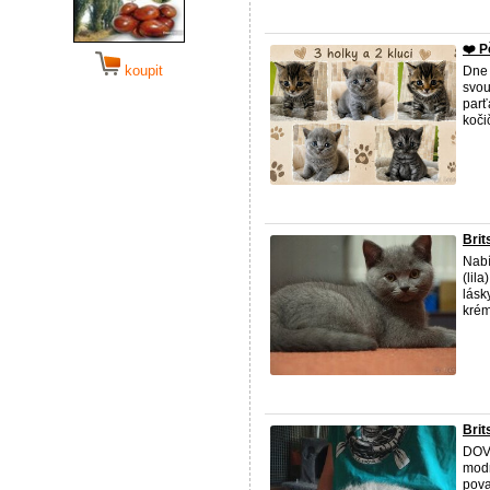
❤️ P
koupit
Dne 
svou
parť
kočič
Brit
Nabí
(lil
lásk
krém
Brit
DOVO
modr
pova