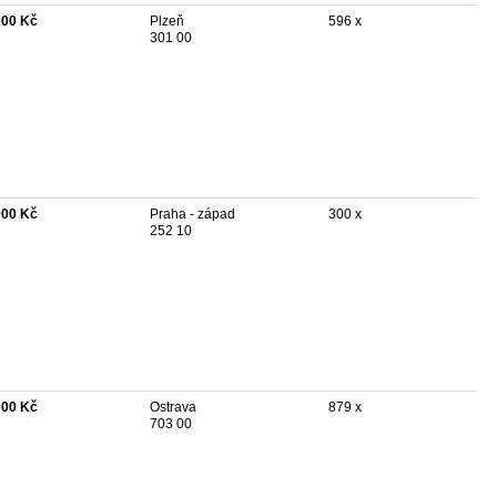
000 Kč
Plzeň
596 x
301 00
900 Kč
Praha - západ
300 x
252 10
000 Kč
Ostrava
879 x
703 00