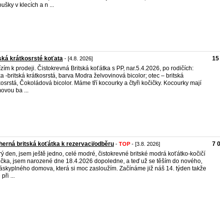
ušky v klecích a n ...
ská krátkosrsté koťata
15
- [4.8. 2026]
zím k prodeji. Čistokrevná Britská koťátka s PP, nar.5.4.2026, po rodičích:
a -britská krátkosrstá, barva Modra želvovinová bicolor; otec – britská
kosrstá, Čokoládová bicolor. Máme tří kocourky a čtyři kočičky. Kocourky mají
ovou ba ...
erná britská koťátka k rezervaci/odběru
7 
-
TOP
- [3.8. 2026]
ý den, jsem ještě jedno, celé modré, čistokrevné britské modrá koťátko-kočičí
ička, jsem narozené dne 18.4.2026 dopoledne, a teď už se těším do nového,
láskyplného domova, která si moc zasloužím. Začínáme již náš 14. týden takže
při ...