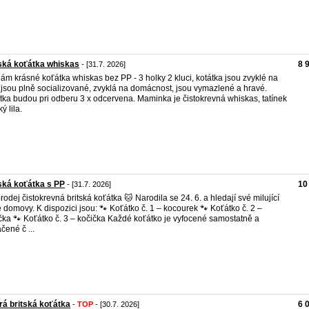
ská koťátka whiskas
8 
- [31.7. 2026]
ám krásné koťátka whiskas bez PP - 3 holky 2 kluci, kotátka jsou zvyklé na
, jsou plně socializované, zvyklá na domácnost, jsou vymazlené a hravé.
tka budou pri odberu 3 x odcervena. Maminka je čistokrevná whiskas, tatínek
ký lila.
ská koťátka s PP
10
- [31.7. 2026]
rodej čistokrevná britská koťátka 🐱 Narodila se 24. 6. a hledají své milující
 domovy. K dispozici jsou: 🐾 Koťátko č. 1 – kocourek 🐾 Koťátko č. 2 –
čka 🐾 Koťátko č. 3 – kočička Každé koťátko je vyfocené samostatně a
čené č ...
á britská koťátka
6 
-
TOP
- [30.7. 2026]