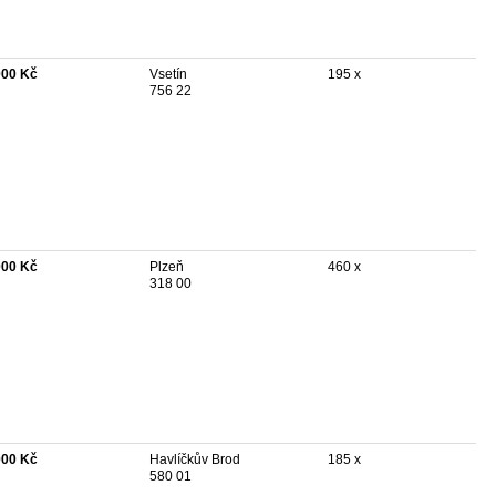
000 Kč
Vsetín
195 x
756 22
000 Kč
Plzeň
460 x
318 00
000 Kč
Havlíčkův Brod
185 x
580 01