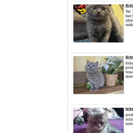
Brit
Tel.
bez 
zdra
viděn
Brit
Krás
prod
hrav
domá
brit
prod
soci
voln