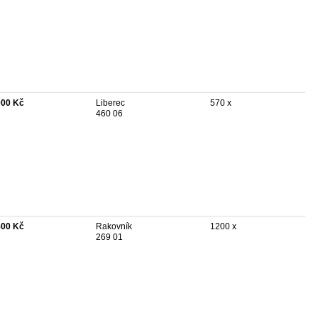
000 Kč
Liberec
570 x
460 06
500 Kč
Rakovník
1200 x
269 01