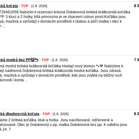
ská koťata
8 
-
TOP
- [1.8. 2026]
 728462058 Nabízím k rezervaci krásná čistokrevná britská krátkosrstá koťátka
PP. 3 kluci a 2 holky, bílá princezna je ve zbarvení colour point.Koťátka jsou
vá, mazlivá a vyrůstají v domácím prostředí s láskou a péčí matka i otec k
 ...
ská modrá bez PP🐱🐾
7 
-
TOP
- [1.8. 2026]
ná modrá britská krátkosrstá koťátka hledají nový domov 🐾💙 Nabízíme k
eji nádherná čistokrevná britská krátkosrstá modrá koťátka. Jsou zdravá,
á, mazlivá a vyrůstají v domácím prostředí, kde jsou zvyklá na běžný ruch
cnosti i konta ...
ská dlouhosrstá koťata
8 
-
TOP
- [1.8. 2026]
áme 2 britská koťátka, kluk a holka. Jsou naočkované, odčervené a
alizované. Otec je čistokrevný s pp, matka čistokrevná bez pp. K odběru jsou
á 24. 7