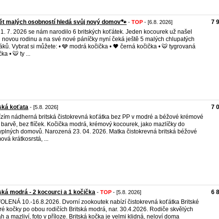
ět malých osobností hledá svůj nový domov🐾
7 
-
TOP
- [6.8. 2026]
1. 7. 2026 se nám narodilo 6 britských koťátek. Jeden kocourek už našel
 novou rodinu a na své nové páníčky nyní čeká ještě 5 malých chlupatých
áků. Vybrat si můžete: • 🩶 modrá kočička • 🖤 černá kočička • 🐯 tygrovaná
ka • 🐯 ty ...
ská koťata
7 
- [5.8. 2026]
zím nádherná britská čistokrevná koťátka bez PP v modré a béžové krémové
a) barvě, bez flíček. Kočička modrá, krémový kocourek, jako mazlíčky do
yplných domovů. Narozená 23. 04. 2026. Matka čistokrevná britská béžové
ová krátkosrstá, ...
ská modrá - 2 kocourci a 1 kočička
6 
-
TOP
- [5.8. 2026]
LENÁ 10.-16.8.2026. Dvorní zookoutek nabízí čistokrevná koťátka Britské
é kočky po obou rodičích Britská modrá, nar. 30.4.2026. Rodiče skvělých
h a mazliví, foto v příloze. Britská kočka je velmi klidná, neloví doma