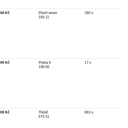
900 Kč
Plzeň-sever
280 x
330 11
000 Kč
Praha 9
17 x
190 00
800 Kč
Třebíč
663 x
675 51