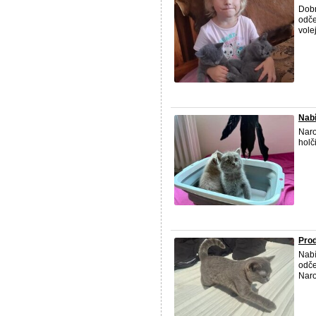
Dobr
odče
vole
Nabí
Naro
holč
Prod
Nabí
odče
Naro