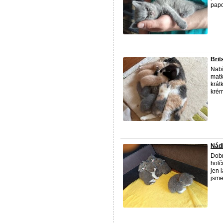
papo
Brit
Nabí
matk
krát
krém
Nádh
Dobr
holč
jen 
jsme 