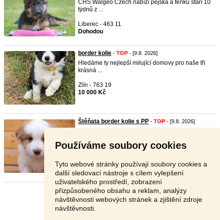
CHS Walgeo Czech nabízí pejska a fenku stáří 10
týdnů z ...
Liberec - 463 11
Dohodou
border kolie
-
TOP
- [9.8. 2026]
Hledáme ty nejlepší milující domovy pro naše tři
krásná ...
Zlín - 763 19
10 000 Kč
Štěňata border kolie s PP
-
TOP
- [9.8. 2026]
Chovatelská stanice Grania Alegre nabízí k
rezervaci št ...
Používáme soubory cookies
Frýdek - Místek - 739 61
30 000 Kč
Tyto webové stránky používají soubory cookies a
další sledovací nástroje s cílem vylepšení
uživatelského prostředí, zobrazení
přizpůsobeného obsahu a reklam, analýzy
Stránka:
1
2
3
Další
návštěvnosti webových stránek a zjištění zdroje
návštěvnosti.