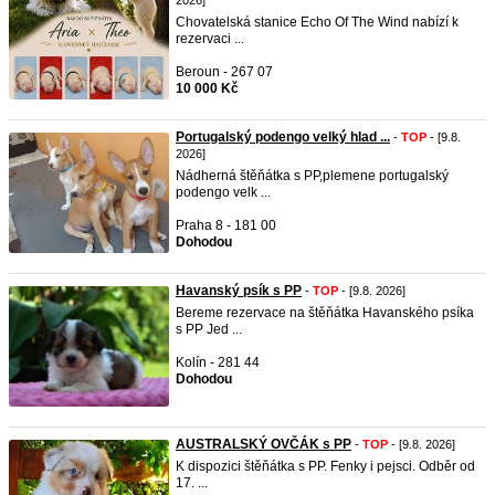
2026]
Chovatelská stanice Echo Of The Wind nabízí k
rezervaci ...
Beroun - 267 07
10 000 Kč
Portugalský podengo velký hlad ...
-
TOP
- [9.8.
2026]
Nádherná štěňátka s PP,plemene portugalský
podengo velk ...
Praha 8 - 181 00
Dohodou
Havanský psík s PP
-
TOP
- [9.8. 2026]
Bereme rezervace na štěňátka Havanského psíka
s PP Jed ...
Kolín - 281 44
Dohodou
AUSTRALSKÝ OVČÁK s PP
-
TOP
- [9.8. 2026]
K dispozici štěňátka s PP. Fenky i pejsci. Odběr od
17. ...