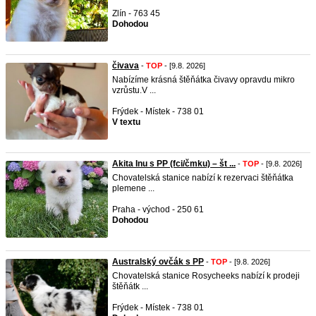
Zlín - 763 45
Dohodou
čivava
-
TOP
- [9.8. 2026]
Nabízíme krásná štěňátka čivavy opravdu mikro
vzrůstu.V ...
Frýdek - Místek - 738 01
V textu
Akita Inu s PP (fci/čmku) – št ...
-
TOP
- [9.8. 2026]
Chovatelská stanice nabízí k rezervaci štěňátka
plemene ...
Praha - východ - 250 61
Dohodou
Australský ovčák s PP
-
TOP
- [9.8. 2026]
Chovatelská stanice Rosycheeks nabízí k prodeji
štěňátk ...
Frýdek - Místek - 738 01