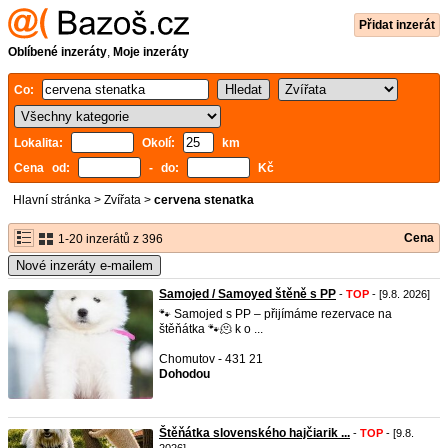
Přidat inzerát
Oblíbené inzeráty
,
Moje inzeráty
Co:
Lokalita:
Okolí:
km
Cena od:
- do:
Kč
Hlavní stránka
>
Zvířata
>
cervena stenatka
Cena
1-20 inzerátů z 396
Nové inzeráty e-mailem
Samojed / Samoyed štěně s PP
-
TOP
- [9.8. 2026]
🐾 Samojed s PP – přijímáme rezervace na
štěňátka 🐾🫠 k o ...
Chomutov - 431 21
Dohodou
Štěňátka slovenského hajčiarik ...
-
TOP
- [9.8.