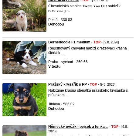
Australsky ovčák
-
TOP
- [9.8. 2026]
Chovatelská stanice 𝐅𝐫𝐞𝐞𝐳𝐞 𝐘𝐨𝐮 𝐎𝐮𝐭 nabízí k
rezervaci 𝐩 ...
Plzeň - 330 03
Dohodou
Bernedoodle F1 medium
-
TOP
- [9.8. 2026]
Registrovaný chovatel nabízí k rezervaci krásná
štěňátk ...
Praha - východ - 250 66
V textu
Pražský krysařík s PP
-
TOP
- [9.8. 2026]
Nabízíme krásná štěňátka pražského krysaříka s
průkazem ...
Jihlava - 586 02
Dohodou
Německý ovčák - pejsek a fenka ...
-
TOP
- [9.8.
2026]