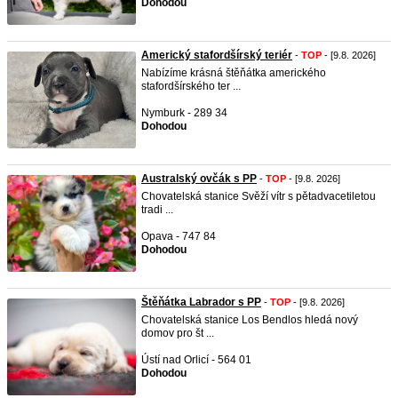
Dohodou
Americký stafordšírský teriér
-
TOP
- [9.8. 2026]
Nabízíme krásná štěňátka amerického
stafordšírského ter ...
Nymburk - 289 34
Dohodou
Australský ovčák s PP
-
TOP
- [9.8. 2026]
Chovatelská stanice Svěží vítr s pětadvacetiletou
tradi ...
Opava - 747 84
Dohodou
Štěňátka Labrador s PP
-
TOP
- [9.8. 2026]
Chovatelská stanice Los Bendlos hledá nový
domov pro št ...
Ústí nad Orlicí - 564 01
Dohodou