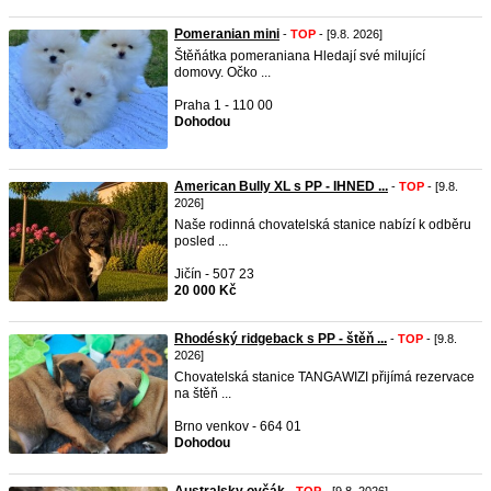
Pomeranian mini
-
TOP
- [9.8. 2026]
Štěňátka pomeraniana Hledají své milující
domovy. Očko ...
Praha 1 - 110 00
Dohodou
American Bully XL s PP - IHNED ...
-
TOP
- [9.8.
2026]
Naše rodinná chovatelská stanice nabízí k odběru
posled ...
Jičín - 507 23
20 000 Kč
Rhodéský ridgeback s PP - štěň ...
-
TOP
- [9.8.
2026]
Chovatelská stanice TANGAWIZI přijímá rezervace
na štěň ...
Brno venkov - 664 01
Dohodou