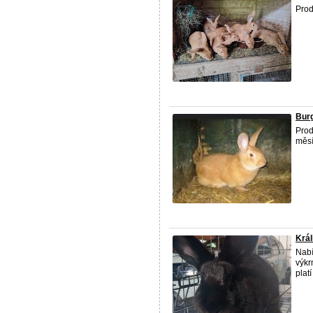
Prod
Burg
Prod
měsí
Král
Nabí
výkr
plat