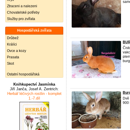
samc
Ztraceni a nalezeni
Chovatelské potřeby
Služby pro zvířata
Hospodářská zvířata
Drůbež
BUR
Králíci
Čist
Ovce a kozy
vakc
plem
Prasata
burg
Skot
Ostatní hospodářská
Knihkupectví Jasmínka
Jiří Janča, Josef A. Zentrich:
Burg
Herbář léčivých rostlin - komplet
1.-7.díl
Dvě 
900 