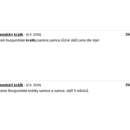
undsky kralik
35
- [6.8. 2026]
dám burgundské
kralik
y,samice,samce,různé stáří,ceny dle stari
undský králík
35
- [2.8. 2026]
áme Burgundské králíky samice a samce, stáří 5 měsíců.