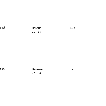
0 Kč
Beroun
32 x
267 23
0 Kč
Benešov
77 x
257 03