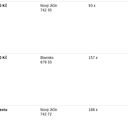
0 Kč
Nový Jičín
93 x
742 35
0 Kč
Blansko
157 x
679 33
textu
Nový Jičín
188 x
742 72