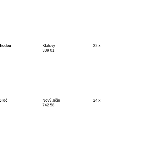
hodou
Klatovy
22 x
339 01
0 Kč
Nový Jičín
24 x
742 58