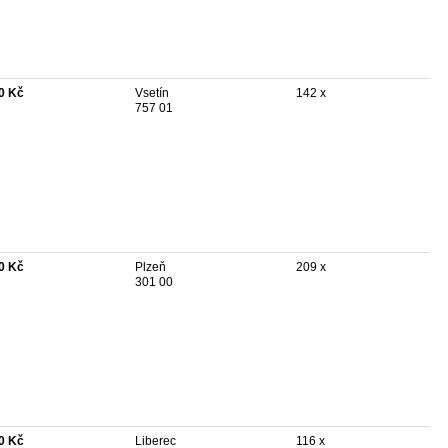
0 Kč
Vsetín
142 x
757 01
0 Kč
Plzeň
209 x
301 00
0 Kč
Liberec
116 x