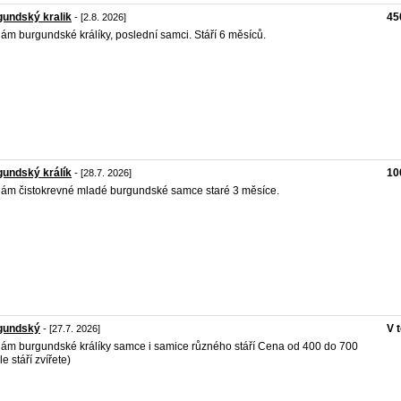
undský kralik
45
- [2.8. 2026]
ám burgundské králíky, poslední samci. Stáří 6 měsíců.
undský králík
10
- [28.7. 2026]
ám čistokrevné mladé burgundské samce staré 3 měsíce.
gundský
V 
- [27.7. 2026]
ám burgundské králíky samce i samice různého stáří Cena od 400 do 700
e stáří zvířete)