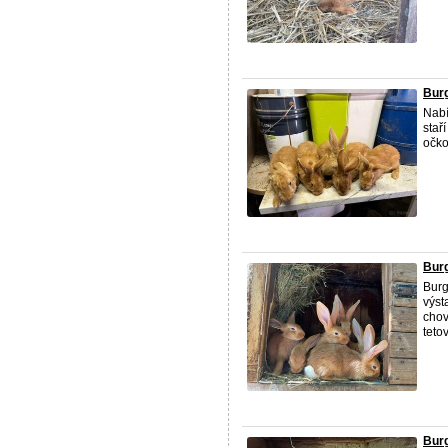
Burg
Nabí
stař
očko
Burg
Burg
výst
chov
tetov
Burg