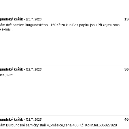
undský králík
15
- [23.7. 2026]
ám dvě samice Burgundského . 150Kč za kus Bez papíru jsou Při zajmu sms
 e-mail.
undský králík
50
- [22.7. 2026]
ce, 2/25.
undský králík
40
- [21.7. 2026]
ám Burgundské samičky staří 4,5měsice,cena 400 Kč, Kolin,tel.606827828