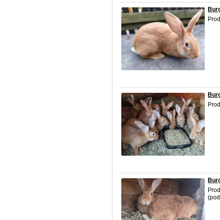
Burg
Prod
Burg
Prod
Bur
Prod
(podl