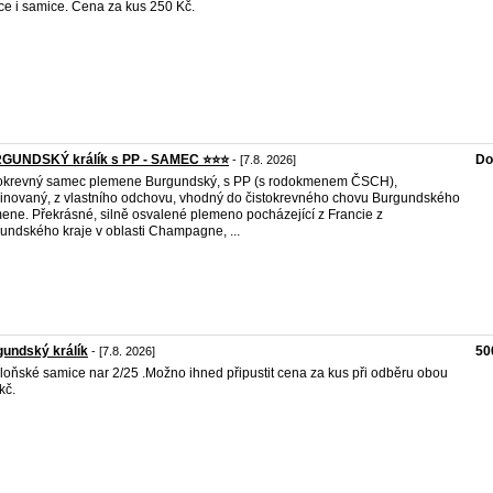
e i samice. Cena za kus 250 Kč.
GUNDSKÝ králík s PP - SAMEC ⭐️⭐️⭐️
Do
- [7.8. 2026]
okrevný samec plemene Burgundský, s PP (s rodokmenem ČSCH),
inovaný, z vlastního odchovu, vhodný do čistokrevného chovu Burgundského
ene. Překrásné, silně osvalené plemeno pocházející z Francie z
undského kraje v oblasti Champagne, ...
undský králík
50
- [7.8. 2026]
loňské samice nar 2/25 .Možno ihned připustit cena za kus při odběru obou
kč.