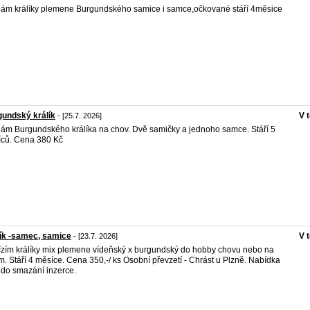
ám králíky plemene Burgundského samice i samce,očkované stáří 4měsice
undský králík
V 
- [25.7. 2026]
ám Burgundského králíka na chov. Dvě samičky a jednoho samce. Stáří 5
ců. Cena 380 Kč
ík -samec, samice
V 
- [23.7. 2026]
zím králíky mix plemene vídeňský x burgundský do hobby chovu nebo na
m. Stáří 4 měsíce. Cena 350,-/ ks Osobní převzetí - Chrást u Plzně. Nabídka
í do smazání inzerce.