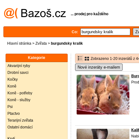
... prodej pro každého
Co:
Hlavní stránka
>
Zvířata
>
burgundsky kralik
Kategorie
Zobrazeno 1-20 inzerátů z 4
Akvarijní ryby
Nové inzeráty e-mailem
Drobní savci
Burg
Kočky
Prod
Koně
Koně - potřeby
Koně - služby
Psi
Ptactvo
Terarijní zvířata
Ostatní domácí
Kali
Nabí
Krytí