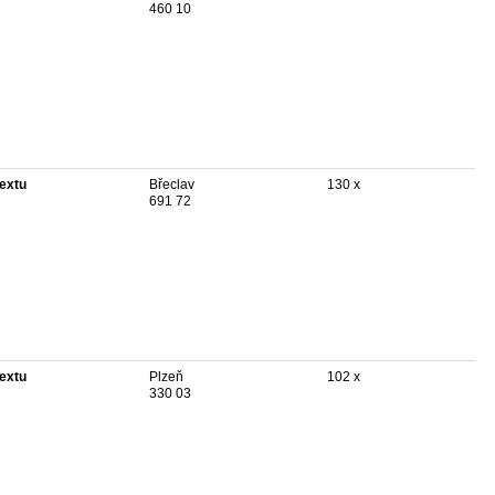
460 10
textu
Břeclav
130 x
691 72
textu
Plzeň
102 x
330 03