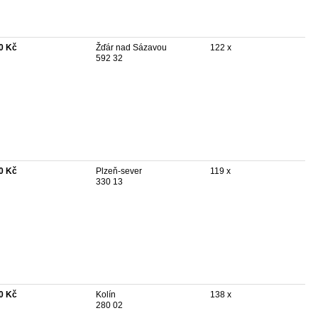
0 Kč
Žďár nad Sázavou
122 x
592 32
0 Kč
Plzeň-sever
119 x
330 13
0 Kč
Kolín
138 x
280 02