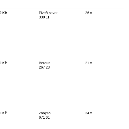
0 Kč
Plzeň-sever
26 x
330 11
0 Kč
Beroun
21 x
267 23
0 Kč
Znojmo
34 x
671 61