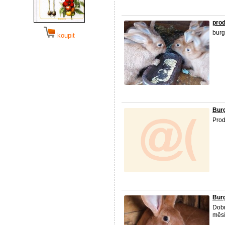
prod
burg
koupit
Burg
Pro
Burg
Dobr
měsí