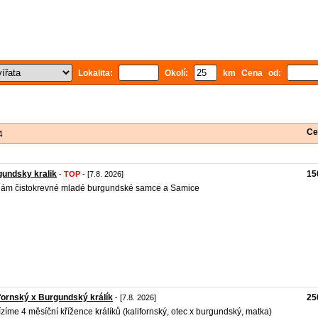
Lokalita:
Okolí:
km Cena od:
Ce
4
undsky kralik
15
-
TOP
- [7.8. 2026]
ám čistokrevné mladé burgundské samce a Samice
fornský x Burgundský králík
25
- [7.8. 2026]
zíme 4 měsíční křížence králíků (kalifornský, otec x burgundský, matka)