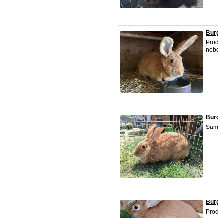
Burg
Prod
nebo
Burg
Sami
Burg
Prod