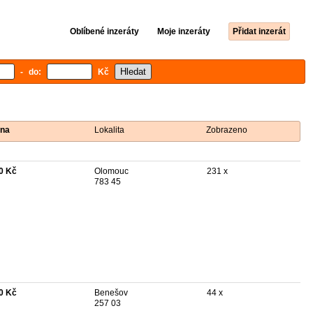
Oblíbené inzeráty
Moje inzeráty
Přidat inzerát
- do:
Kč
na
Lokalita
Zobrazeno
0 Kč
Olomouc
231 x
783 45
0 Kč
Benešov
44 x
257 03