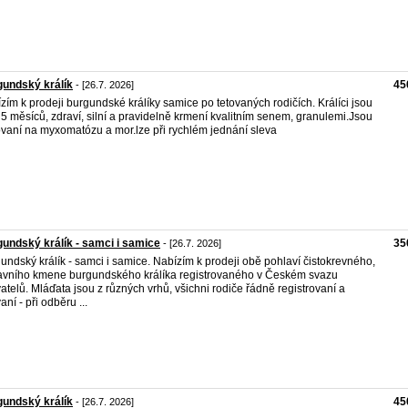
undský králík
45
- [26.7. 2026]
zím k prodeji burgundské králíky samice po tetovaných rodičích. Králíci jsou
í 5 měsíců, zdraví, silní a pravidelně krmení kvalitním senem, granulemi.Jsou
vaní na myxomatózu a mor.lze při rychlém jednání sleva
undský králík - samci i samice
35
- [26.7. 2026]
undský králík - samci i samice. Nabízím k prodeji obě pohlaví čistokrevného,
avního kmene burgundského králíka registrovaného v Českém svazu
atelů. Mláďata jsou z různých vrhů, všichni rodiče řádně registrovaní a
aní - při odběru ...
undský králík
45
- [26.7. 2026]