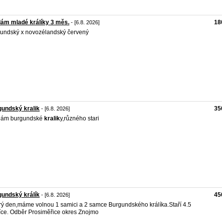
ám mladé králíky 3 měs.
18
- [6.8. 2026]
undský x novozélandský červený
undský kralik
35
- [6.8. 2026]
dám burgundské
kralik
y,různého stari
undský králík
45
- [6.8. 2026]
ý den,máme volnou 1 samici a 2 samce Burgundského králíka.Staří 4.5
ce. Odběr Prosiměřice okres Znojmo