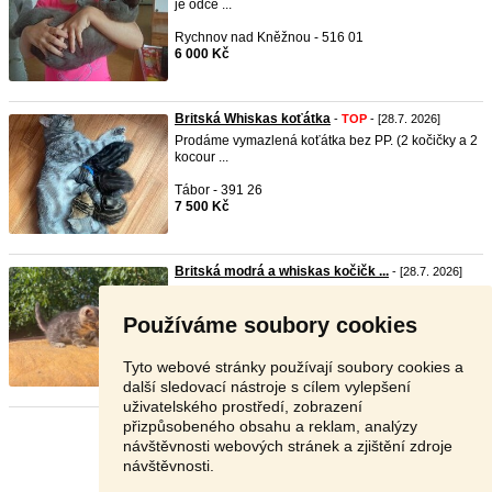
je odče ...
Rychnov nad Kněžnou - 516 01
6 000 Kč
Britská Whiskas koťátka
-
TOP
- [28.7. 2026]
Prodáme vymazlená koťátka bez PP. (2 kočičky a 2
kocour ...
Tábor - 391 26
7 500 Kč
Britská modrá a whiskas kočičk ...
- [28.7. 2026]
zadám modré a
whiskas
odčervené čistotné bez
pp odběr h ...
Používáme soubory cookies
Praha - východ - 281 63
3 000 Kč
Tyto webové stránky používají soubory cookies a
další sledovací nástroje s cílem vylepšení
uživatelského prostředí, zobrazení
přizpůsobeného obsahu a reklam, analýzy
Stránka:
1
2
Další
návštěvnosti webových stránek a zjištění zdroje
návštěvnosti.