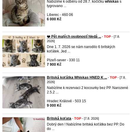
Nabízíme k odběru od 28.7. kočičku
whiskas
s
tygrovano ...
Liberec - 460 06
6 000 Kč
❤️ Pět malých osobností hledá ...
-
TOP
- [7.8.
2026]
Dne 1. 7. 2026 se nám narodilo 6 britských
koťátek. Jed ...
Plzeň-sever - 330 11
7 900 Kč
Britská koťátka Whiskas HNED K ...
-
TOP
- [7.8.
2026]
Nabízíme k rezervaci 2 kocourky bez PP. Narozené
2.5.2 ...
Hradec Králové - 503 15
9 000 Kč
Britská koťata
-
TOP
- [7.8. 2026]
Dobrý den ! Nabízíme britská koťátka bez PP. Do
do ...