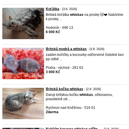
Koťátka
- [3.8. 2026]
Britská koťátka
whiskas
na prodej 🐱❤️ Nabízíme
k prodej ...
Hodonín - 696 13
6 000 Kč
Britská modrá a whiskas
- [3.8. 2026]
zadám kočičky a kocourky odčervené čistotné bez
pp odbě ...
Praha - východ - 281 63
3 000 Kč
Britská kočka whiskas
- [2.8. 2026]
Daruji britskou kočku
whiskas
, očkovanou,
pravidelně od ...
Rychnov nad Kněžnou - 516 01
Zdarma