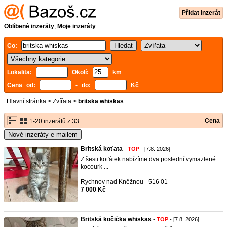
Přidat inzerát
Oblíbené inzeráty
,
Moje inzeráty
Co:
Lokalita:
Okolí:
km
Cena od:
- do:
Kč
Hlavní stránka
>
Zvířata
>
britska whiskas
Cena
1-20 inzerátů z 33
Nové inzeráty e-mailem
Britská koťata
-
TOP
- [7.8. 2026]
Z šesti koťátek nabízíme dva poslední vymazlené
kocourk ...
Rychnov nad Kněžnou - 516 01
7 000 Kč
Britská kočička whiskas
-
TOP
- [7.8. 2026]