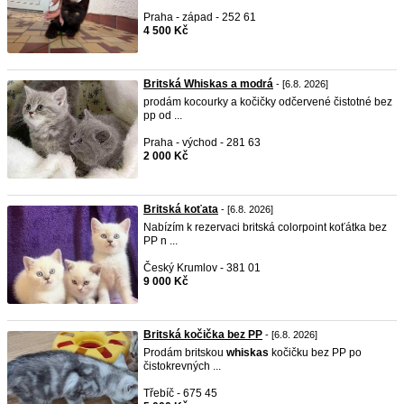
Praha - západ - 252 61
4 500 Kč
Britská Whiskas a modrá
- [6.8. 2026]
prodám kocourky a kočičky odčervené čistotné bez
pp od ...
Praha - východ - 281 63
2 000 Kč
Britská koťata
- [6.8. 2026]
Nabízím k rezervaci britská colorpoint koťátka bez
PP n ...
Český Krumlov - 381 01
9 000 Kč
Britská kočička bez PP
- [6.8. 2026]
Prodám britskou
whiskas
kočičku bez PP po
čistokrevných ...
Třebíč - 675 45