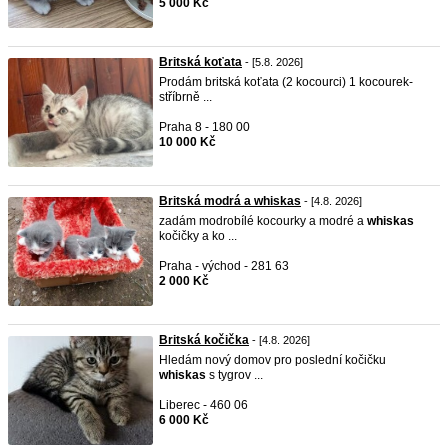
5 000 Kč
Britská koťata
- [5.8. 2026]
Prodám britská koťata (2 kocourci) 1 kocourek-
stříbrně ...
Praha 8 - 180 00
10 000 Kč
Britská modrá a whiskas
- [4.8. 2026]
zadám modrobílé kocourky a modré a
whiskas
kočičky a ko ...
Praha - východ - 281 63
2 000 Kč
Britská kočička
- [4.8. 2026]
Hledám nový domov pro poslední kočičku
whiskas
s tygrov ...
Liberec - 460 06
6 000 Kč