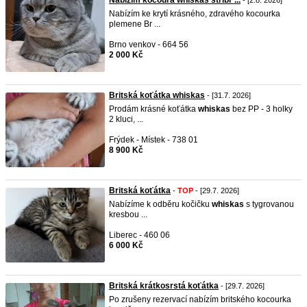
Nabízím kocoura whiskas stříbr ...
- [2.8. 2026]
Nabízím ke krytí krásného, zdravého kocourka
plemene Br ...
Brno venkov - 664 56
2 000 Kč
Britská koťátka whiskas
- [31.7. 2026]
Prodám krásné koťátka
whiskas
bez PP - 3 holky
2 kluci, ...
Frýdek - Místek - 738 01
8 900 Kč
Britská koťátka
-
TOP
- [29.7. 2026]
Nabízíme k odběru kočičku
whiskas
s tygrovanou
kresbou ...
Liberec - 460 06
6 000 Kč
Britská krátkosrstá koťátka
- [29.7. 2026]
Po zrušeny rezervací nabízím britského kocourka