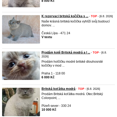
8 000 Kč
K rezervaci britská kočička s ...
-
TOP
- [6.8. 2026]
Naše krásná britská kočička vyhlíží svůj budoucí
domov. ...
Česká Lípa - 471 24
V textu
Prodám kotě Britská modrá a l ...
-
TOP
- [6.8.
2026]
Prodám holčičku modré britské dlouhosrsté
kočičky v mod ...
Praha 1 - 118 00
6 000 Kč
Britská koťátka modrá
-
TOP
- [6.8. 2026]
Prodám Britská koťátka modrá. Otec:Britský
Colorpoint, ...
Plzeň-sever - 330 24
10 000 Kč