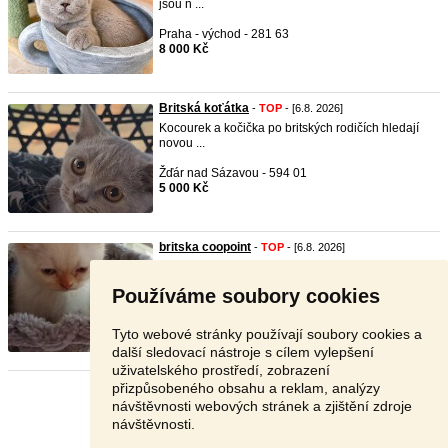
jsou n ...
Praha - východ - 281 63
8 000 Kč
Britská koťátka
-
TOP
- [6.8. 2026]
Kocourek a kočička po britských rodičích hledají
novou ...
Žďár nad Sázavou - 594 01
5 000 Kč
britska coopoint
-
TOP
- [6.8. 2026]
britska
kotatka
k odberu jsou socializovana
cistotna ra ...
Používáme soubory cookies
Louny - 440 01
6 000 Kč
Tyto webové stránky používají soubory cookies a
další sledovací nástroje s cílem vylepšení
uživatelského prostředí, zobrazení
přizpůsobeného obsahu a reklam, analýzy
Stránka:
1
2
3
Další
návštěvnosti webových stránek a zjištění zdroje
návštěvnosti.