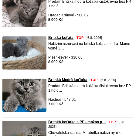
Prodám Britská modrá koťátka čistokrevná bez PP.
1 holč ...
Hradec Králové - 500 02
5 000 Kč
Britská koťata
-
TOP
- [6.8. 2026]
Nabízím rezervaci na britská koťata modrá. Máme
volné 3 ...
Plzeň-sever - 330 08
8 000 Kč
Britská Modrá koťátka
-
TOP
- [6.8. 2026]
Prodám Britská modrá koťátka čistokrevná bez PP.
1 holč ...
Náchod - 547 01
7 000 Kč
Britská koťátka s PP - možno p ...
-
TOP
- [6.8.
2026]
Chovatelská stanice Mirabelka nabízí nyní k