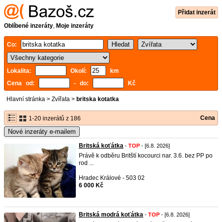
Přidat inzerát
Oblíbené inzeráty
,
Moje inzeráty
Co:
Lokalita:
Okolí:
km
Cena od:
- do:
Kč
Hlavní stránka
>
Zvířata
>
britska kotatka
Cena
1-20 inzerátů z 186
Nové inzeráty e-mailem
Britská koťátka
-
TOP
- [6.8. 2026]
Právě k odběru Britští kocourci nar. 3.6. bez PP po
rod ...
Hradec Králové - 503 02
6 000 Kč
Britská modrá koťátka
-
TOP
- [6.8. 2026]