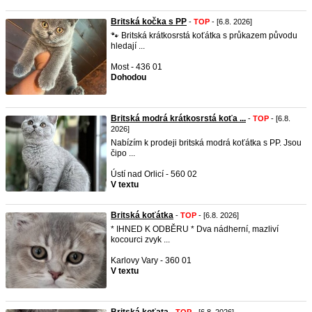
Britská kočka s PP
-
TOP
- [6.8. 2026]
🐾 Britská krátkosrstá koťátka s průkazem původu
hledají ...
Most - 436 01
Dohodou
Britská modrá krátkosrstá koťa ...
-
TOP
- [6.8.
2026]
Nabízím k prodeji britská modrá koťátka s PP. Jsou
čipo ...
Ústí nad Orlicí - 560 02
V textu
Britská koťátka
-
TOP
- [6.8. 2026]
* IHNED K ODBĚRU * Dva nádherní, mazliví
kocourci zvyk ...
Karlovy Vary - 360 01
V textu