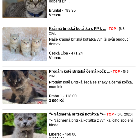
odběru Bri ...
Bruntál - 793 95
V textu
Krásná britská koťátka s PP k ...
-
TOP
- [6.8.
2026]
Naše krásná britská koťátka vyhlíží svůj budoucí
domov. ...
Česká Lípa - 471 24
V textu
Prodám kotě Britská černá kočk ...
-
TOP
- [6.8.
2026]
Prodám kotě Britská šedá se znaky a černá kočka,
mamink ...
Praha 1 - 118 00
3 000 Kč
​🐾 Nádherná britská koťátka 🐾
-
TOP
- [6.8. 2026]
🐾 Nádherná britská koťátka z vynikajícího spojení
hleda ...
Liberec - 460 06