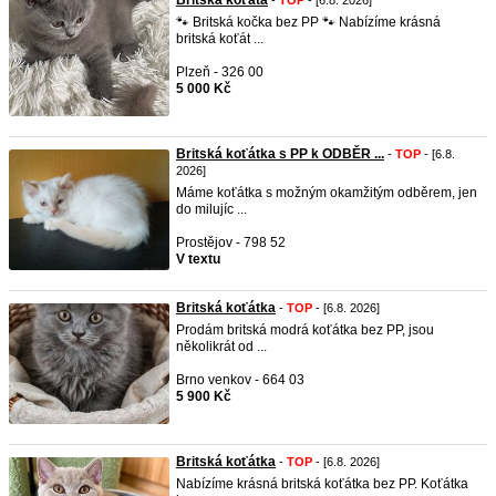
Britská koťata
-
TOP
- [6.8. 2026]
🐾 Britská kočka bez PP 🐾 Nabízíme krásná
britská koťát ...
Plzeň - 326 00
5 000 Kč
Britská koťátka s PP k ODBĚR ...
-
TOP
- [6.8.
2026]
Máme koťátka s možným okamžitým odběrem, jen
do milujíc ...
Prostějov - 798 52
V textu
Britská koťátka
-
TOP
- [6.8. 2026]
Prodám britská modrá koťátka bez PP, jsou
několikrát od ...
Brno venkov - 664 03
5 900 Kč
Britská koťátka
-
TOP
- [6.8. 2026]
Nabízíme krásná britská koťátka bez PP. Koťátka