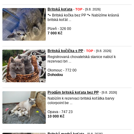
Britská koťata
-
TOP
- [9.8. 2026]
🐾 Britská kočka bez PP 🐾 Nabízíme krásná
britská koťát ...
Plzeň - 326 00
7 000 Kč
Britská kočička s PP
-
TOP
- [9.8. 2026]
Registrovaná chovatelská stanice nabizí k
rezervaci bri ...
Olomouc - 772 00
Dohodou
Prodám britská koťata bez PP
- [9.8. 2026]
Nabízím k rezervaci britská koťátka barvy
colorpoint be ...
Opava - 747 23
10 000 Kč