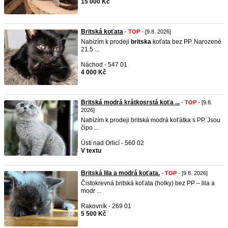
15 000 Kč
Britská koťata
-
TOP
- [9.8. 2026]
Nabízím k prodeji
britska
koťata bez PP. Narozené
21.5 ...
Náchod - 547 01
4 000 Kč
Britská modrá krátkosrstá koťa ...
-
TOP
- [9.8.
2026]
Nabízím k prodeji britská modrá koťátka s PP. Jsou
čipo ...
Ústí nad Orlicí - 560 02
V textu
Britská lila a modrá koťata.
-
TOP
- [9.8. 2026]
Čistokrevná britská koťata (holky) bez PP – lila a
modr ...
Rakovník - 269 01
5 500 Kč