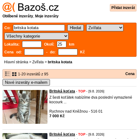
Přidat inzerát
Oblíbené inzeráty
,
Moje inzeráty
Co:
Lokalita:
Okolí:
km
Cena od:
- do:
Kč
Hlavní stránka
>
Zvířata
>
britska kotata
Cena
1-20 inzerátů z 95
Nové inzeráty e-mailem
Britská koťata
-
TOP
- [9.8. 2026]
Z šesti koťátek nabízíme dva poslední vymazlené
kocourk ...
Rychnov nad Kněžnou - 516 01
7 000 Kč
Britské koťata
-
TOP
- [9.8. 2026]