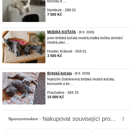
kočičku b ...
Nymburk - 288 02
7 500 Kč
MODRÁ KOŤATA
- [8.8. 2026]
polo-britská koťata modrá,matka kočka domácí
modrá,otec ...
Hradec Králové - 504 01
3 500 Kč
Britská koťata
- [8.8. 2026]
Nabízím čistokrevná britská modrá koťata,
kocourek a ko ...
Prachatice - 384 25
10 000 Kč