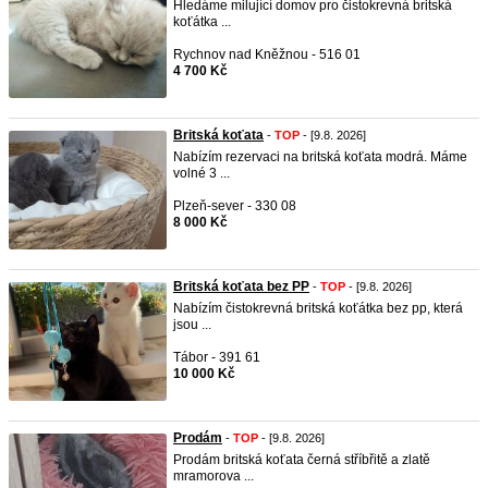
Hledáme milující domov pro čistokrevná britská
koťátka ...
Rychnov nad Kněžnou - 516 01
4 700 Kč
Britská koťata
-
TOP
- [9.8. 2026]
Nabízím rezervaci na britská koťata modrá. Máme
volné 3 ...
Plzeň-sever - 330 08
8 000 Kč
Britská koťata bez PP
-
TOP
- [9.8. 2026]
Nabízím čistokrevná britská koťátka bez pp, která
jsou ...
Tábor - 391 61
10 000 Kč
Prodám
-
TOP
- [9.8. 2026]
Prodám britská koťata černá stříbřitě a zlatě
mramorova ...