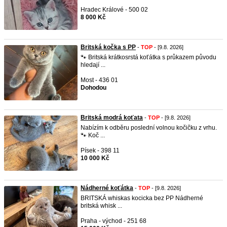
Hradec Králové - 500 02
8 000 Kč
Britská kočka s PP
-
TOP
- [9.8. 2026]
🐾 Britská krátkosrstá koťátka s průkazem původu
hledají ...
Most - 436 01
Dohodou
Britská modrá koťata
-
TOP
- [9.8. 2026]
Nabízím k odběru poslední volnou kočičku z vrhu.
🐾 Koč ...
Písek - 398 11
10 000 Kč
Nádherné koťátka
-
TOP
- [9.8. 2026]
BRITSKÁ whiskas kocicka bez PP Nádherné
britská whisk ...
Praha - východ - 251 68