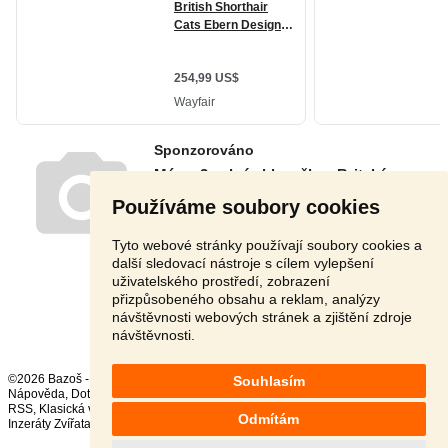
Používáme soubory cookies
Tyto webové stránky používají soubory cookies a
další sledovací nástroje s cílem vylepšení
uživatelského prostředí, zobrazení
přizpůsobeného obsahu a reklam, analýzy
Stránka:
1
2
3
Další
návštěvnosti webových stránek a zjištění zdroje
návštěvnosti.
©2026 Bazoš -
Inzerce, Bazar
Souhlasím
Nápověda
,
Dotazy
,
Hodnocení
,
Kontakt
,
Reklama
,
Podmínky
,
Ochrana údajů
,
RSS
,
Odmítám
Inzeráty Zvířata celkem:
41712
, za 24 hodin:
2274