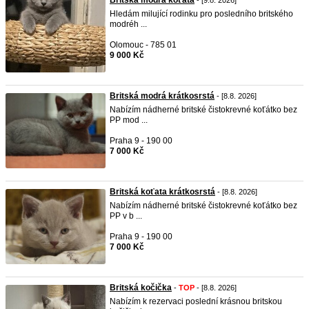
Britská modrá koťata
- [9.8. 2026]
Hledám milující rodinku pro posledního britského
modréh ...
Olomouc - 785 01
9 000 Kč
Britská modrá krátkosrstá
- [8.8. 2026]
Nabízím nádherné britské čistokrevné koťátko bez
PP mod ...
Praha 9 - 190 00
7 000 Kč
Britská koťata krátkosrstá
- [8.8. 2026]
Nabízím nádherné britské čistokrevné koťátko bez
PP v b ...
Praha 9 - 190 00
7 000 Kč
Britská kočička
-
TOP
- [8.8. 2026]
Nabízím k rezervaci poslední krásnou britskou